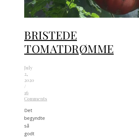
BRISTEDE
TOMATDRØMME
July
2,
2020
/
16
Comments
Det
begyndte
så
godt