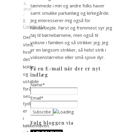
3,
tæmmede i min og andre folks haver
2021
samt smukke parkanlæg og kirkegårde.
/
8
Jeg interesserer mig også for
Comments
håndarbejde. Først og fremmest syr jeg
tøj til børnebørnene, men også til
Det
voksne i familien og så strikker jeg. Jeg
sted,
er en langsom strikker, så helst strik i
hvor
voksenstørrelse eller små sjove dyr.
det
kolde
Få en E-mail når der er nyt
og
indlæg
ustabile
Name*
forårsvejr
ses
Email*
tydeligt,
er
i
Følg bloggen via
køkkenhaven.