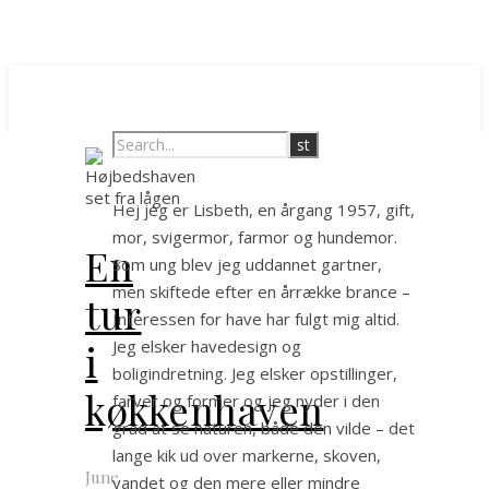
Hej jeg er Lisbeth, en årgang 1957, gift,
mor, svigermor, farmor og hundemor.
En
Som ung blev jeg uddannet gartner,
men skiftede efter en årrække brance –
tur
Interessen for have har fulgt mig altid.
i
Jeg elsker havedesign og
boligindretning. Jeg elsker opstillinger,
køkkenhaven
farver og former og jeg nyder i den
grad at se naturen, både den vilde – det
lange kik ud over markerne, skoven,
June
vandet og den mere eller mindre