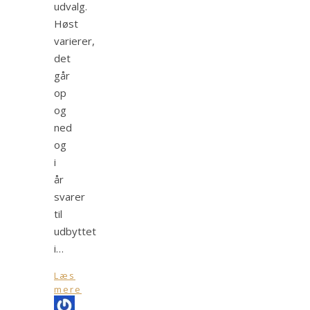
udvalg.
Høst
varierer,
det
går
op
og
ned
og
i
år
svarer
til
udbyttet
i…
Læs
mere