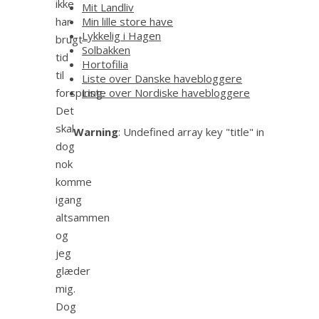
ikke
Mit Landliv
har
Min lille store have
Lykkelig i Hagen
brugt
Solbakken
tid
Hortofilia
til
Liste over Danske havebloggere
forspiring.
Liste over Nordiske havebloggere
Det
skal
Warning
: Undefined array key "title" in
dog
nok
komme
igang
altsammen
og
jeg
glæder
mig.
Dog