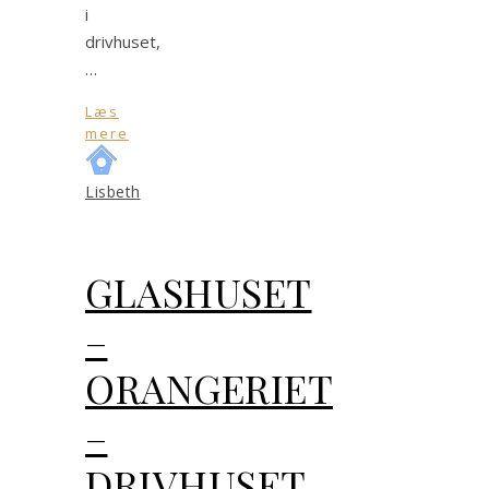
i
drivhuset,
…
Læs
mere
Lisbeth
GLASHUSET
–
ORANGERIET
–
DRIVHUSET