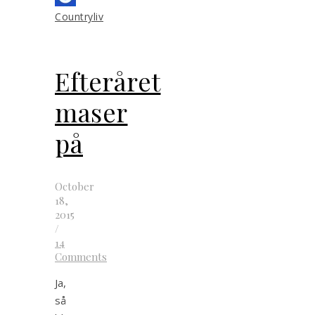
Countryliv
Efteråret
maser
på
October
18,
2015
/
14
Comments
Ja,
så