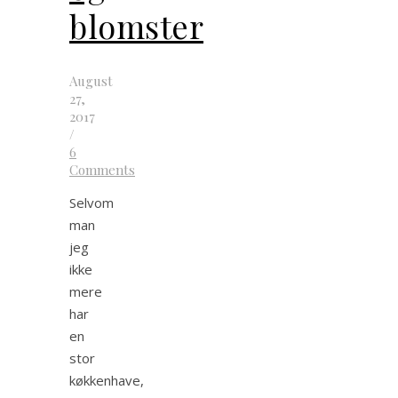
blomster
August
27,
2017
/
6
Comments
Selvom
man
jeg
ikke
mere
har
en
stor
køkkenhave,