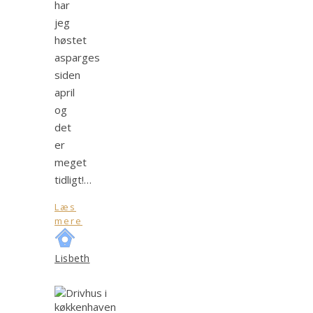
har
jeg
høstet
asparges
siden
april
og
det
er
meget
tidligt!…
Læs
mere
Lisbeth