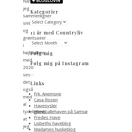
Når
jeg
Kategorier
sammenligner
Kategorier
snitblomster
og
13 år med Countryliv
grøntsager
13
i
år
højbedene
Følg mig
med
med
Countryliv
Følg mig på Instagram
2020
…
ses
det
Links
også
Frk. Anemone
med
Casa Rosen
al
Havesysler
tydelighed,
Høneballehaven på Samsø
Fredes Have
at
Lisbeths haveblog
jeg
Madames huskeblog