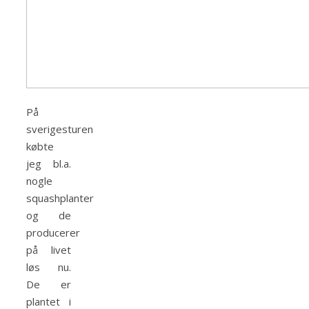
På
sverigesturen
købte
jeg bl.a.
nogle
squashplanter
og de
producerer
på livet
løs nu.
De er
plantet i