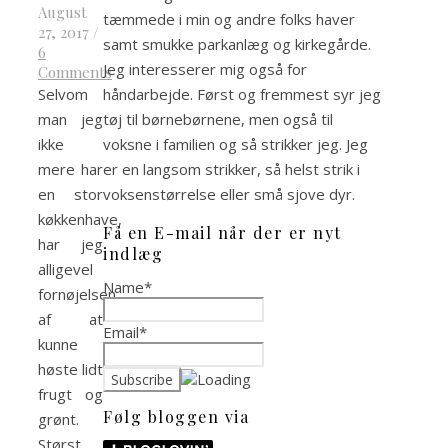
August
tæmmede i min og andre folks haver
27, 2017
/
samt smukke parkanlæg og kirkegårde.
6
Jeg interesserer mig også for
Comments
håndarbejde. Først og fremmest syr jeg
Selvom
tøj til børnebørnene, men også til
man jeg
voksne i familien og så strikker jeg. Jeg
ikke
er en langsom strikker, så helst strik i
mere har
voksenstørrelse eller små sjove dyr.
en stor
køkkenhave,
Få en E-mail når der er nyt
har jeg
indlæg
alligevel
Name*
fornøjelsen
af at
Email*
kunne
høste lidt
frugt og
Følg bloggen via
grønt.
Størst