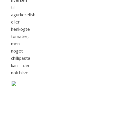
hverken
til
agurkerelish
eller
henkogte
tomater,
men
noget
chillipasta
kan der
nok blive.