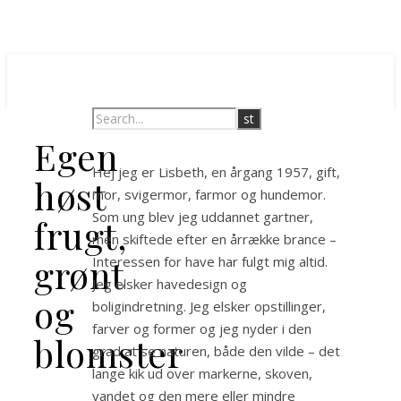
Egen
Hej jeg er Lisbeth, en årgang 1957, gift,
høst
mor, svigermor, farmor og hundemor.
Som ung blev jeg uddannet gartner,
frugt,
men skiftede efter en årrække brance –
grønt
Interessen for have har fulgt mig altid.
Jeg elsker havedesign og
og
boligindretning. Jeg elsker opstillinger,
farver og former og jeg nyder i den
blomster
grad at se naturen, både den vilde – det
lange kik ud over markerne, skoven,
vandet og den mere eller mindre