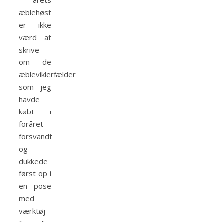
– årets
æblehøst
er ikke
værd at
skrive
om – de
æbleviklerfælder
som jeg
havde
købt i
foråret
forsvandt
og
dukkede
først op i
en pose
med
værktøj