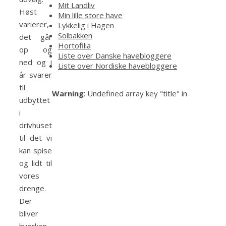
Mit Landliv
Høst
Min lille store have
varierer,
Lykkelig i Hagen
Solbakken
det går
Hortofilia
op og
Liste over Danske havebloggere
ned og i
Liste over Nordiske havebloggere
år svarer
til
Warning
: Undefined array key "title" in
udbyttet
i
drivhuset
til det vi
kan spise
og lidt til
vores
drenge.
Der
bliver