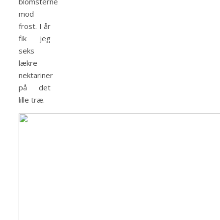
blomsterne
mod
frost. I år
fik jeg
seks
lækre
nektariner
på det
lille træ.