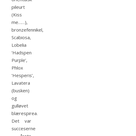
pileurt
(Kiss
me……),
bronzefennikel,
Scabiosa,
Lobelia
‘Hadspen
Purple’,
Phlox
‘Hesperis’,
Lavatera
(busken)
og
gulløvet
blærespirea.
Det var
succeserne