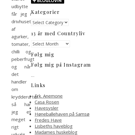
udbytte
Kategorier
får jeg i
drivhuset
Kategorier
af
13 år med Countryliv
agurker,
13
tomater,
år
chilli og
Følg mig
med
peberfrugt
Countryliv
Følg mig på Instagram
og når
det
…
handler
Links
om
Frk. Anemone
krydderurter
Casa Rosen
så har
Havesysler
jeg et
Høneballehaven på Samsø
meget
Fredes Have
Lisbeths haveblog
rigt
Madames huskeblog
udvalg.