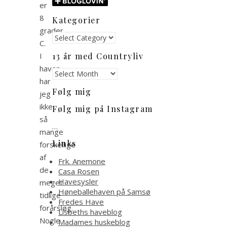
er
8
Kategorier
grader
Kategorier
C.
13 år med Countryliv
I
haven
13
har
år
Følg mig
med
jeg
Countryliv
ikke
Følg mig på Instagram
så
…
mange
Links
forskellige
af
Frk. Anemone
de
Casa Rosen
Havesysler
meget
Høneballehaven på Samsø
tidlige
Fredes Have
forårsløg.
Lisbeths haveblog
Nogle
Madames huskeblog