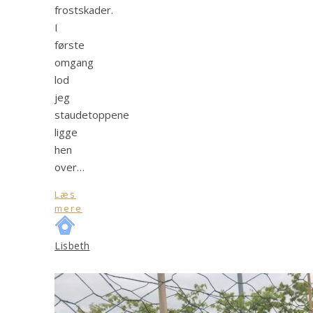
frostskader.
I
første
omgang
lod
jeg
staudetoppene
ligge
hen
over…
Læs
mere
Lisbeth