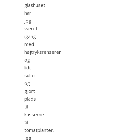
glashuset
har
jeg
været
igang
med
højtryksrenseren
og
lidt
sulfo
og
gjort
plads
til
kasserne
til
tomatplanter.
Jeg