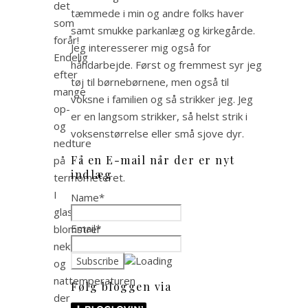
det
tæmmede i min og andre folks haver
som
samt smukke parkanlæg og kirkegårde.
forår!
Jeg interesserer mig også for
Endelig
håndarbejde. Først og fremmest syr jeg
efter
tøj til børnebørnene, men også til
mange
voksne i familien og så strikker jeg. Jeg
op-
er en langsom strikker, så helst strik i
og
voksenstørrelse eller små sjove dyr.
nedture
Få en E-mail når der er nyt
på
indlæg
termometeret.
I
Name*
glashuset
Email*
blomstrer
nektarintræet
og
nattemperaturen
Følg bloggen via
der