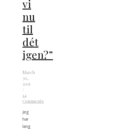
vi
nu
til
dét
igen?”
March
30,
2015
/
14
Comments
Jeg
har
lang