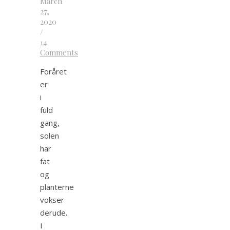
March
27,
2020
/
14
Comments
Foråret
er
i
fuld
gang,
solen
har
fat
og
planterne
vokser
derude.
I