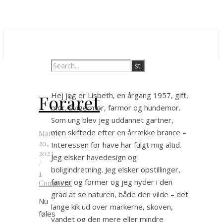
Hej jeg er Lisbeth, en årgang 1957, gift,
Foråret
mor, svigermor, farmor og hundemor.
Som ung blev jeg uddannet gartner,
men skiftede efter en årrække brance –
March
20,
Interessen for have har fulgt mig altid.
2023
Jeg elsker havedesign og
/
boligindretning. Jeg elsker opstillinger,
1
farver og former og jeg nyder i den
Comment
grad at se naturen, både den vilde – det
Nu
lange kik ud over markerne, skoven,
føles
vandet og den mere eller mindre