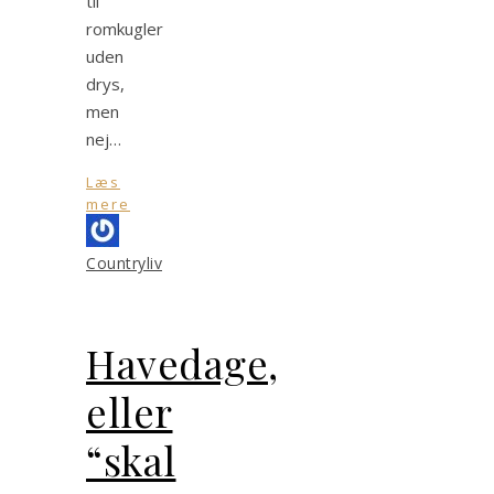
til
romkugler
uden
drys,
men
nej…
Læs
mere
Countryliv
Havedage,
eller
“skal