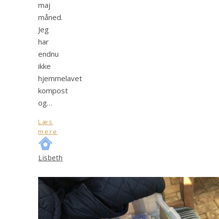
maj
måned.
Jeg
har
endnu
ikke
hjemmelavet
kompost
og…
Læs
mere
Lisbeth