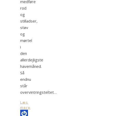
medføre
rod
og
stilladser,
støv
og
mørtel
i
den
allerdejligste
havemåned.
Så
endnu
står
overvintringsteltet…
Læs
mere