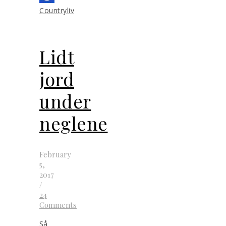
Countryliv
Lidt
jord
under
neglene
February
5,
2017
/
24
Comments
Så