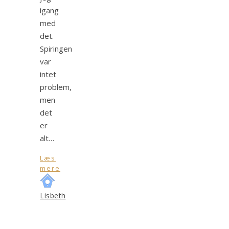
igang
med
det.
Spiringen
var
intet
problem,
men
det
er
alt…
Læs
mere
Lisbeth