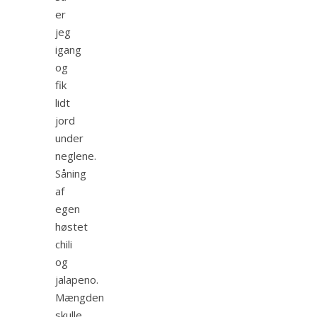
er
jeg
igang
og
fik
lidt
jord
under
neglene.
Såning
af
egen
høstet
chili
og
jalapeno.
Mængden
skulle