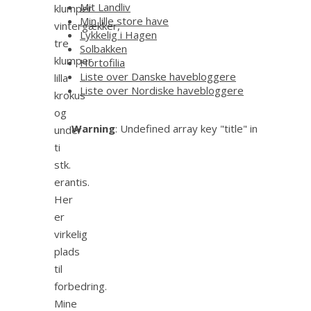
Mit Landliv
klumper
Min lille store have
vintergækker,
Lykkelig i Hagen
tre
Solbakken
klumper
Hortofilia
Liste over Danske havebloggere
lilla
Liste over Nordiske havebloggere
krokus
og
Warning
: Undefined array key "title" in
under
ti
stk.
erantis.
Her
er
virkelig
plads
til
forbedring.
Mine