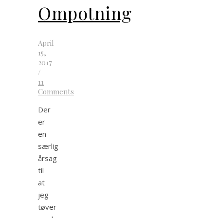
Ompotning
April
15,
2017
/
11
Comments
Der
er
en
særlig
årsag
til
at
jeg
tøver