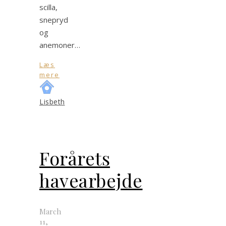
scilla,
snepryd
og
anemoner…
Læs
mere
Lisbeth
Forårets
havearbejde
March
11,