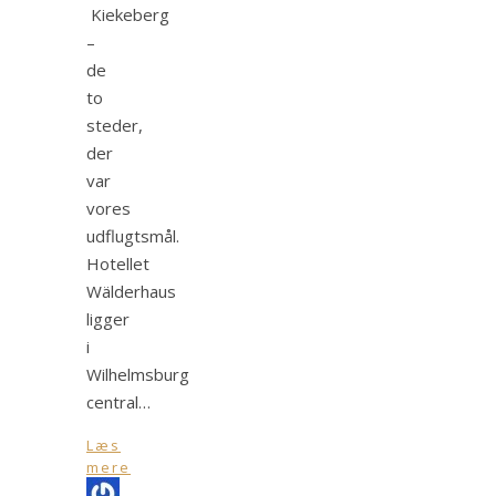
Kiekeberg
–
de
to
steder,
der
var
vores
udflugtsmål.
Hotellet
Wälderhaus
ligger
i
Wilhelmsburg
central…
Læs
mere