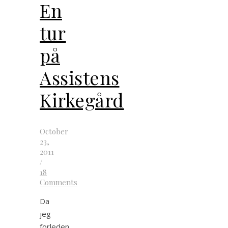
En
tur
på
Assistens
Kirkegård
October
23,
2011
/
18
Comments
Da
jeg
forleden