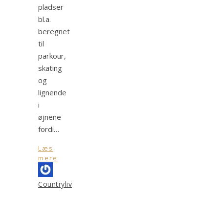
pladser
bl.a.
beregnet
til
parkour,
skating
og
lignende
i
øjnene
fordi…
Læs
mere
Countryliv