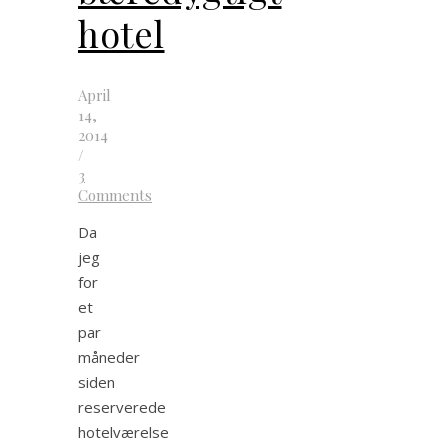
hotel
April
14,
2014
/
3
Comments
Da
jeg
for
et
par
måneder
siden
reserverede
hotelværelse