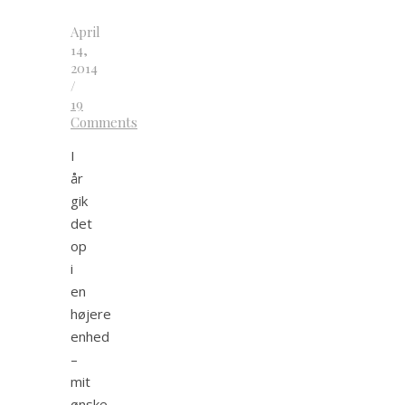
April
14,
2014
/
19
Comments
I
år
gik
det
op
i
en
højere
enhed
–
mit
ønske