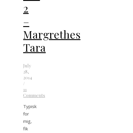
2
–
Margrethes
Tara
July
28,
2014
/
11
Comments
Typisk
for
mig,
fik