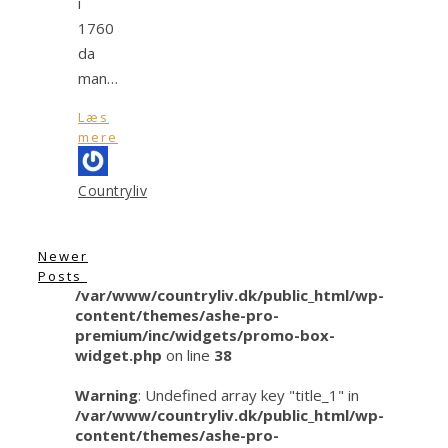
i
1760
da
man…
Læs
mere
Countryliv
Newer
Posts
/var/www/countryliv.dk/public_html/wp-
content/themes/ashe-pro-
premium/inc/widgets/promo-box-
widget.php
on line
38
Warning
: Undefined array key "title_1" in
/var/www/countryliv.dk/public_html/wp-
content/themes/ashe-pro-