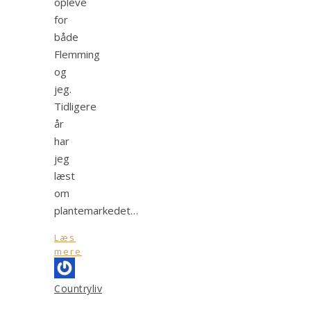
opleve
for
både
Flemming
og
jeg.
Tidligere
år
har
jeg
læst
om
plantemarkedet…
Læs
mere
Countryliv