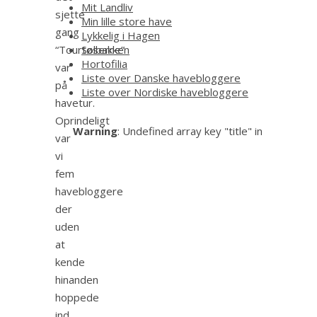
Mit Landliv
sjette
Min lille store have
gang
Lykkelig i Hagen
Solbakken
“Tourtøserne”
Hortofilia
var
Liste over Danske havebloggere
på
Liste over Nordiske havebloggere
havetur.
Oprindeligt
Warning
: Undefined array key "title" in
var
vi
fem
havebloggere
der
uden
at
kende
hinanden
hoppede
ind