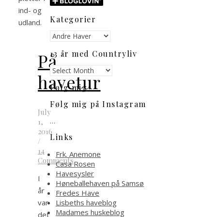
ind- og
Kategorier
udland.
Kategorier
13 år med Countryliv
På
13
havetur
år
Følg mig
med
Countryliv
Følg mig på Instagram
July
…
1,
2016
Links
/
14
Frk. Anemone
Comments
Casa Rosen
Havesysler
I
Høneballehaven på Samsø
år
Fredes Have
Lisbeths haveblog
var
Madames huskeblog
det