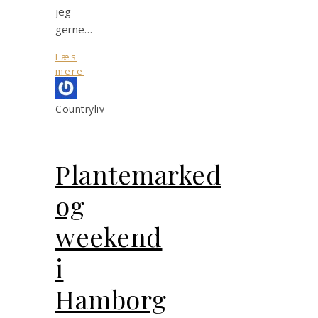
jeg
gerne…
Læs
mere
Countryliv
Plantemarked
og
weekend
i
Hamborg