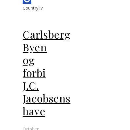
Countryliv
Carlsberg
Byen
og
forbi
J.C.
Jacobsens
have
October