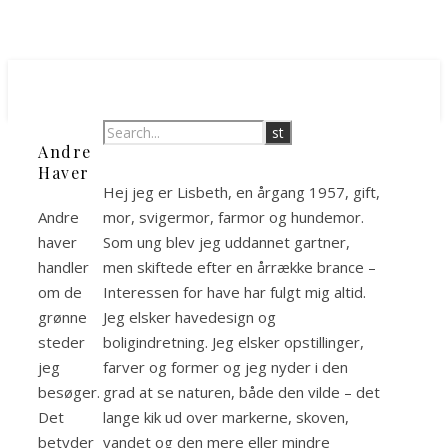
Andre
Haver
Hej jeg er Lisbeth, en årgang 1957, gift,
Andre
mor, svigermor, farmor og hundemor.
haver
Som ung blev jeg uddannet gartner,
handler
men skiftede efter en årrække brance –
om de
Interessen for have har fulgt mig altid.
grønne
Jeg elsker havedesign og
steder
boligindretning. Jeg elsker opstillinger,
jeg
farver og former og jeg nyder i den
besøger.
grad at se naturen, både den vilde – det
Det
lange kik ud over markerne, skoven,
betyder
vandet og den mere eller mindre