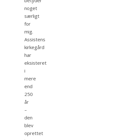
betyder
noget
særligt
for
mig.
Assistens
kirkegård
har
eksisteret
i
mere
end
250
år
–
den
blev
oprettet