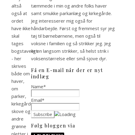
altså
tæmmede i min og andre folks haver
også at
samt smukke parkanlæg og kirkegårde.
ordet
Jeg interesserer mig også for
have ikke
håndarbejde. Først og fremmest syr jeg
skal
tøj til børnebørnene, men også til
tages
voksne i familien og så strikker jeg. Jeg
bogstaveligt
er en langsom strikker, så helst strik i
- her
voksenstørrelse eller små sjove dyr.
skrives
Få en E-mail når der er nyt
både om
indlæg
haver,
Name*
om
parker,
Email*
kirkegårde,
skove og
andre
Følg bloggen via
grønne
pletter i