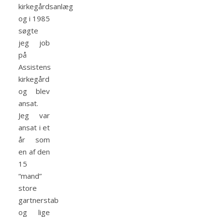
kirkegårdsanlæg
og i 1985
søgte
jeg job
på
Assistens
kirkegård
og blev
ansat.
Jeg var
ansat i et
år som
en af den
15
“mand”
store
gartnerstab
og lige