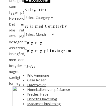
kirkegård
som
Kategorier
ligger på
Kategorier
Nørrebro.
Det er
13 år med Countryliv
ikke ret
13
ofte jeg
år
besøger
Følg mig
med
Assistens
Countryliv
Følg mig på Instagram
kirkegård,
…
men den
betyder
Links
noget
Frk. Anemone
særligt
Casa Rosen
for mig.
Havesysler
Høneballehaven på Samsø
Fredes Have
Lisbeths haveblog
Madames huskeblog