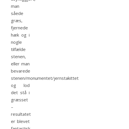
man
såede
græs,
fjernede
hæk og i
nogle
tilfælde
stenen,
eller man
bevarede
stenen/monumentet/jernstakittet
og lod
det stå i
græsset
–
resultatet
er blevet
fantastisk