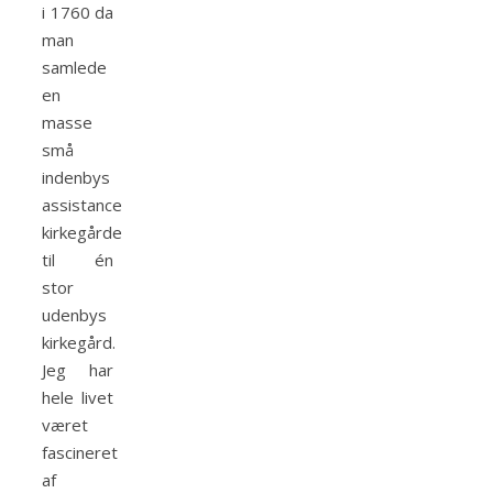
i 1760 da
man
samlede
en
masse
små
indenbys
assistance
kirkegårde
til én
stor
udenbys
kirkegård.
Jeg har
hele livet
været
fascineret
af