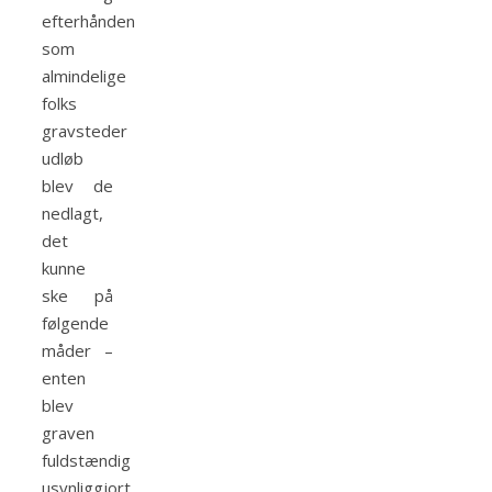
efterhånden
som
almindelige
folks
gravsteder
udløb
blev de
nedlagt,
det
kunne
ske på
følgende
måder –
enten
blev
graven
fuldstændig
usynliggjort,