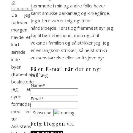
18
tæmmede i min og andre folks haver
Comments
samt smukke parkanlæg og kirkegårde.
Da jeg
Jeg interesserer mig også for
forleden
håndarbejde. Først og fremmest syr jeg
morgen
tøj til børnebørnene, men også til
havde et
voksne i familien og så strikker jeg. Jeg
kort
er en langsom strikker, så helst strik i
ærinde
voksenstørrelse eller små sjove dyr.
inde i
byen
Få en E-mail når der er nyt
(København)
indlæg
besluttede
Name*
jeg at
nyde
Email*
formiddagen
med en
tur i
Følg bloggen via
Assistens