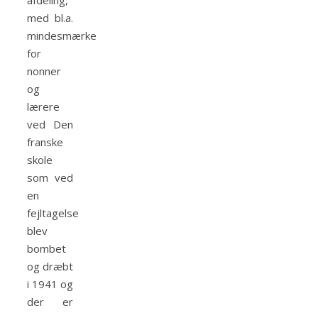
afdeling,
med bl.a.
mindesmærke
for
nonner
og
lærere
ved Den
franske
skole
som ved
en
fejltagelse
blev
bombet
og dræbt
i 1941 og
der er