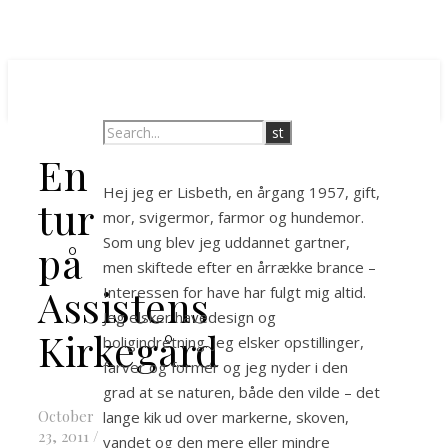
En
Hej jeg er Lisbeth, en årgang 1957, gift,
tur
mor, svigermor, farmor og hundemor.
Som ung blev jeg uddannet gartner,
på
men skiftede efter en årrække brance –
Assistens
Interessen for have har fulgt mig altid.
Jeg elsker havedesign og
Kirkegård
boligindretning. Jeg elsker opstillinger,
farver og former og jeg nyder i den
grad at se naturen, både den vilde – det
October
lange kik ud over markerne, skoven,
23, 2011
/
vandet og den mere eller mindre