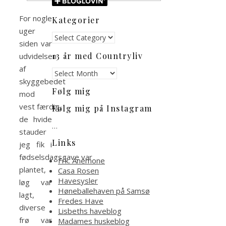
For nogle
Kategorier
uger
Kategorier
siden var
13 år med Countryliv
udvidelsen
af
13
skyggebedet
år
Følg mig
med
mod
Countryliv
vest færdig,
Følg mig på Instagram
de hvide
…
stauder
Links
jeg fik i
fødselsdagsgave var
Frk. Anemone
plantet,
Casa Rosen
Havesysler
løg var
Høneballehaven på Samsø
lagt,
Fredes Have
diverse
Lisbeths haveblog
frø var
Madames huskeblog