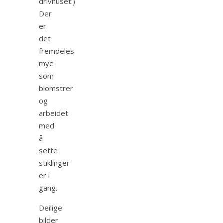
drivhuset:)
Der
er
det
fremdeles
mye
som
blomstrer
og
arbeidet
med
å
sette
stiklinger
er i
gang.
Deilige
bilder