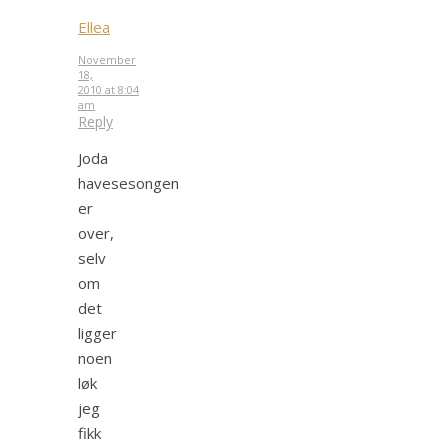
Ellea
November
18,
2010 at 8:04
am
Reply
Joda
havesesongen
er
over,
selv
om
det
ligger
noen
løk
jeg
fikk