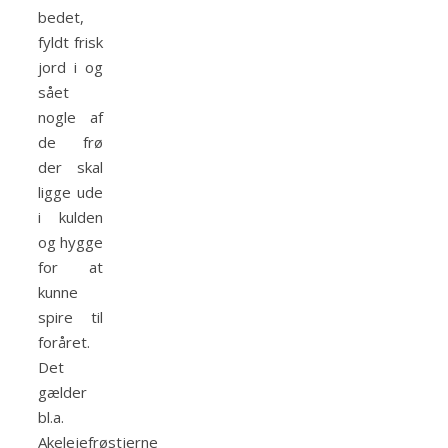
bedet,
fyldt frisk
jord i og
sået
nogle af
de frø
der skal
ligge ude
i kulden
og hygge
for at
kunne
spire til
foråret.
Det
gælder
bl.a.
Akelejefrøstjerne