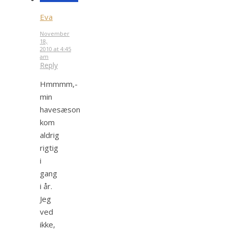
Eva
November
18,
2010 at 4:45
am
Reply
Hmmmm,-
min
havesæson
kom
aldrig
rigtig
i
gang
i år.
Jeg
ved
ikke,