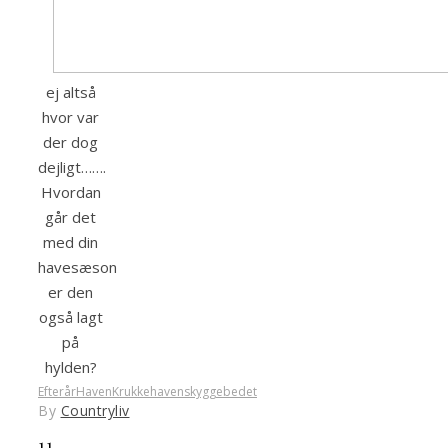
ej altså
hvor var
der dog
dejligt…….
Hvordan
går det
med din
havesæson
er den
også lagt
på
hylden?
Efterår
Haven
Krukkehaven
skyggebedet
By
Countryliv
11