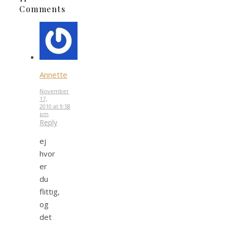
Comments
Annette
November
17,
2010 at 9:58
pm
Reply
ej
hvor
er
du
flittig,
og
det