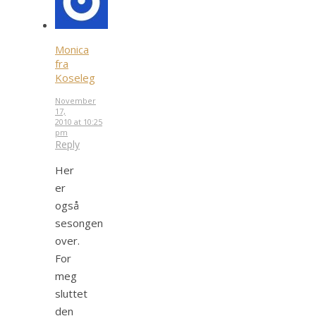
Monica
fra
Koseleg
November
17,
2010 at 10:25
pm
Reply
Her
er
også
sesongen
over.
For
meg
sluttet
den