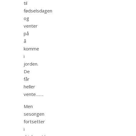
til
fødselsdagen
og
venter
på
å
komme
i
jorden.
De
får
heller
vente…….
Men
sesongen
fortsetter
i