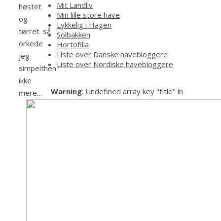
Mit Landliv
høstet
Min lille store have
og
Lykkelig i Hagen
tørret så
Solbakken
orkede
Hortofilia
Liste over Danske havebloggere
jeg
Liste over Nordiske havebloggere
simpelthen
ikke
Warning
: Undefined array key "title" in
mere…