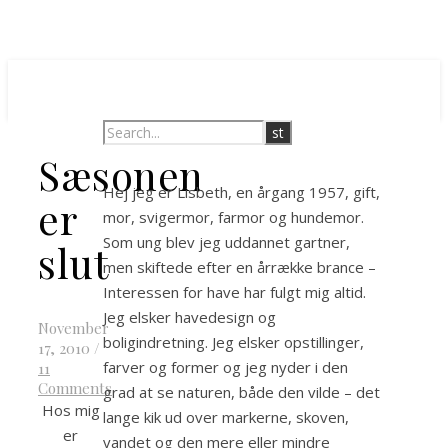
Sæsonen
Hej jeg er Lisbeth, en årgang 1957, gift,
er
mor, svigermor, farmor og hundemor.
Som ung blev jeg uddannet gartner,
slut
men skiftede efter en årrække brance –
Interessen for have har fulgt mig altid.
Jeg elsker havedesign og
November
boligindretning. Jeg elsker opstillinger,
17, 2010
/
farver og former og jeg nyder i den
11
Comments
grad at se naturen, både den vilde – det
Hos mig
lange kik ud over markerne, skoven,
er
vandet og den mere eller mindre