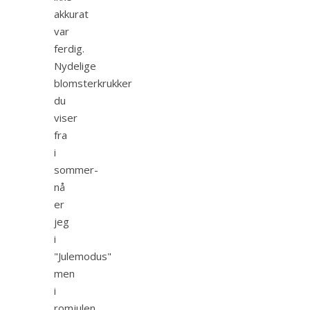
akkurat
var
ferdig.
Nydelige
blomsterkrukker
du
viser
fra
i
sommer-
nå
er
jeg
i
"Julemodus"
men
i
romjulen