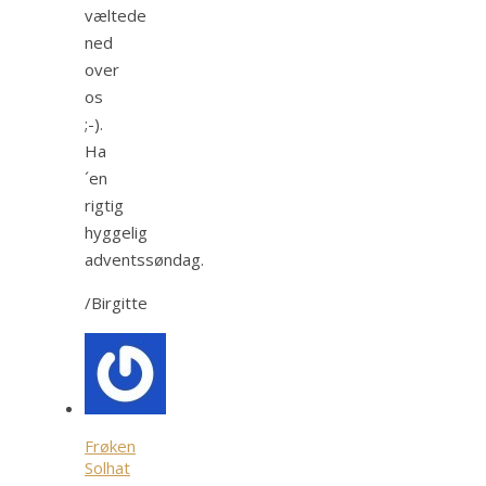
væltede
ned
over
os
;-).
Ha
´en
rigtig
hyggelig
adventssøndag.
/Birgitte
Frøken
Solhat