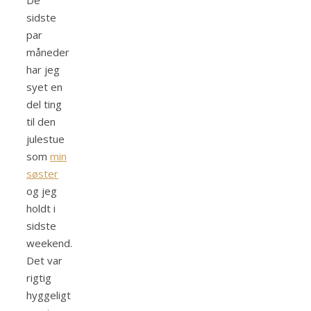
De
sidste
par
måneder
har jeg
syet en
del ting
til den
julestue
som
min
søster
og jeg
holdt i
sidste
weekend.
Det var
rigtig
hyggeligt