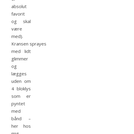
absolut
favorit
og skal
være
med).
Kransen sprayes
med lidt
glimmer
og
lægges
uden om
4 bloklys
som er
pyntet
med
bånd –
her hos
mig