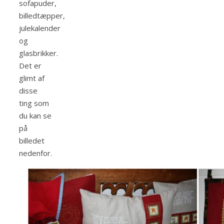
sofapuder,
billedtæpper,
julekalender
og
glasbrikker.
Det er
glimt af
disse
ting som
du kan se
på
billedet
nedenfor.