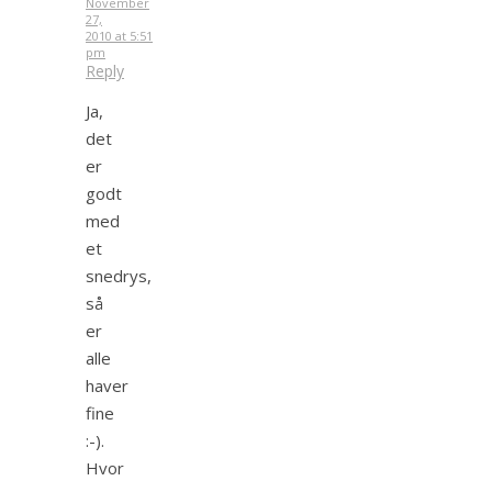
November
27,
2010 at 5:51
pm
Reply
Ja,
det
er
godt
med
et
snedrys,
så
er
alle
haver
fine
:-).
Hvor