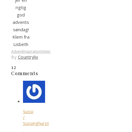
jer en
rigtig
god
advents
søndag!
Klem fra
Lisbeth
Advent
Inspiration
Vinter
By
Countryliv
12
Comments
Sussi
/
Sussinghurst