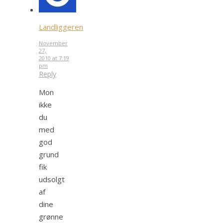
Landliggeren
November
27,
2010 at 7:19
pm
Reply
Mon
ikke
du
med
god
grund
fik
udsolgt
af
dine
grønne