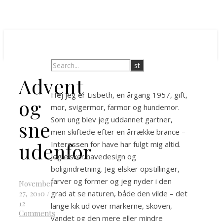
Advent
Hej jeg er Lisbeth, en årgang 1957, gift,
og
mor, svigermor, farmor og hundemor.
Som ung blev jeg uddannet gartner,
sne
men skiftede efter en årrække brance –
udenfor
Interessen for have har fulgt mig altid.
Jeg elsker havedesign og
boligindretning. Jeg elsker opstillinger,
farver og former og jeg nyder i den
November
grad at se naturen, både den vilde – det
27, 2010
/
12
lange kik ud over markerne, skoven,
Comments
vandet og den mere eller mindre