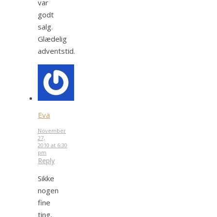
var
godt
salg.
Glædelig
adventstid.
Eva
November
27,
2010 at 6:30
pm
Reply
Sikke
nogen
fine
ting,