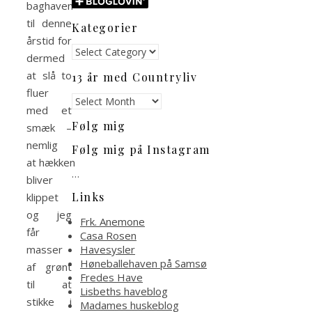
baghaven
til denne
Kategorier
årstid for
Kategorier
dermed
at slå to
13 år med Countryliv
fluer
13
med et
år
Følg mig
med
smæk –
Countryliv
nemlig
Følg mig på Instagram
at hækken
…
bliver
Links
klippet
og jeg
Frk. Anemone
får
Casa Rosen
Havesysler
masser
Høneballehaven på Samsø
af grønt
Fredes Have
til at
Lisbeths haveblog
stikke i
Madames huskeblog