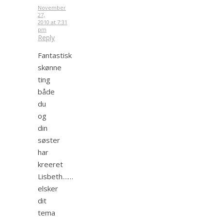
November
27,
2010 at 7:31
pm
Reply
Fantastisk
skønne
ting
både
du
og
din
søster
har
kreeret
Lisbeth……
elsker
dit
tema