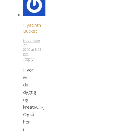
Hyacinth
Bucket
November
27,
2010 at 8:05
pm
Reply
Hvor
er
du
dygtig
og
kreativ…:-)
Også
her
i