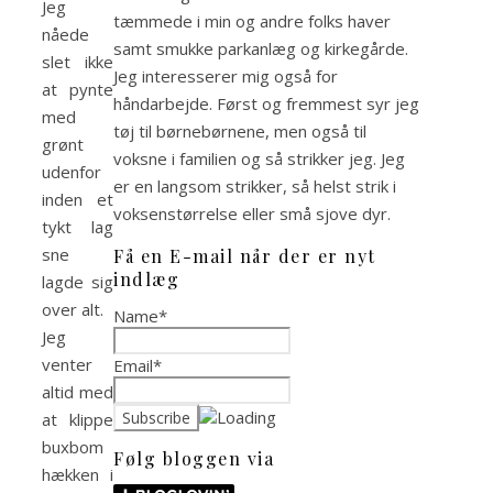
Jeg
tæmmede i min og andre folks haver
nåede
samt smukke parkanlæg og kirkegårde.
slet ikke
Jeg interesserer mig også for
at pynte
håndarbejde. Først og fremmest syr jeg
med
tøj til børnebørnene, men også til
grønt
voksne i familien og så strikker jeg. Jeg
udenfor
er en langsom strikker, så helst strik i
inden et
voksenstørrelse eller små sjove dyr.
tykt lag
sne
Få en E-mail når der er nyt
indlæg
lagde sig
over alt.
Name*
Jeg
venter
Email*
altid med
at klippe
buxbom
Følg bloggen via
hækken i