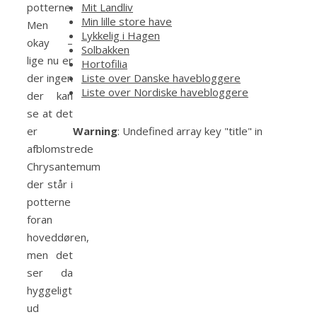
Mit Landliv
potterne.
Min lille store have
Men
Lykkelig i Hagen
okay –
Solbakken
lige nu er
Hortofilia
Liste over Danske havebloggere
der ingen
Liste over Nordiske havebloggere
der kan
se at det
Warning
: Undefined array key "title" in
er
afblomstrede
Chrysantemum
der står i
potterne
foran
hoveddøren,
men det
ser da
hyggeligt
ud