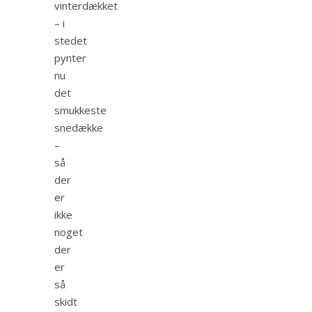
vinterdækket
– i
stedet
pynter
nu
det
smukkeste
snedække
–
så
der
er
ikke
noget
der
er
så
skidt