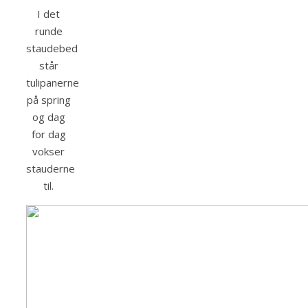
I det
runde
staudebed
står
tulipanerne
på spring
og dag
for dag
vokser
stauderne
til.