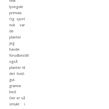
fine
lysegule
primula.
Og sjovt
nok var
de
planter
jeg
havde
forudbestilt
også
planter til
det hvid-
gul-
grønne
bed.
Der er så
smukt i