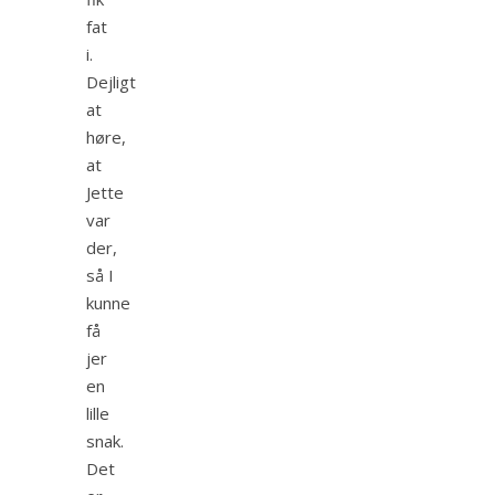
fat
i.
Dejligt
at
høre,
at
Jette
var
der,
så I
kunne
få
jer
en
lille
snak.
Det