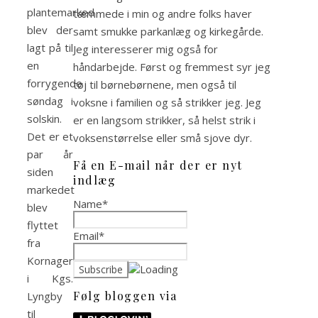
plantemarked
tæmmede i min og andre folks haver
blev der
samt smukke parkanlæg og kirkegårde.
lagt på til
Jeg interesserer mig også for
en
håndarbejde. Først og fremmest syr jeg
forrygende
tøj til børnebørnene, men også til
søndag i
voksne i familien og så strikker jeg. Jeg
solskin.
er en langsom strikker, så helst strik i
Det er et
voksenstørrelse eller små sjove dyr.
par år
Få en E-mail når der er nyt
siden
indlæg
markedet
Name*
blev
flyttet
Email*
fra
Kornagervej
i Kgs.
Følg bloggen via
Lyngby
til