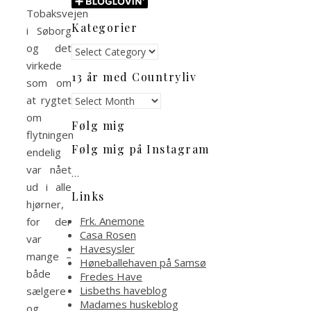
Tobaksvejen
Kategorier
i Søborg
og det
Kategorier
virkede
13 år med Countryliv
som om
13
at rygtet
år
om
Følg mig
med
flytningen
Countryliv
Følg mig på Instagram
endelig
var nået
…
ud i alle
Links
hjørner,
Frk. Anemone
for der
Casa Rosen
var
Havesysler
mange –
Høneballehaven på Samsø
både
Fredes Have
Lisbeths haveblog
sælgere
Madames huskeblog
og