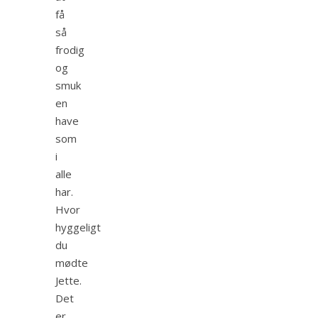
få
så
frodig
og
smuk
en
have
som
i
alle
har.
Hvor
hyggeligt
du
mødte
Jette.
Det
er