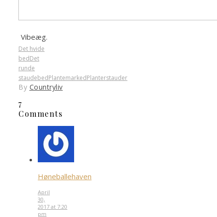
Vibeæg.
Det hvide
bed
Det
runde
staudebed
Plantemarked
Planter
stauder
By
Countryliv
7
Comments
Høneballehaven
April
30,
2017 at 7:20
pm