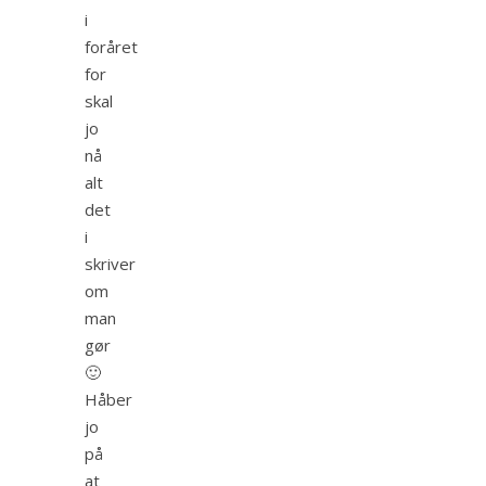
i
foråret
for
skal
jo
nå
alt
det
i
skriver
om
man
gør
🙂
Håber
jo
på
at