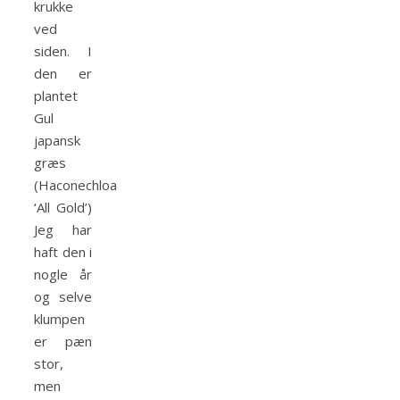
krukke
ved
siden. I
den er
plantet
Gul
japansk
græs
(Haconechloa
‘All Gold’)
Jeg har
haft den i
nogle år
og selve
klumpen
er pæn
stor,
men