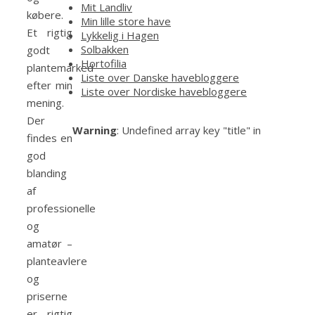
Mit Landliv
købere.
Min lille store have
Et rigtig
Lykkelig i Hagen
Solbakken
godt
Hortofilia
plantemarked
Liste over Danske havebloggere
efter min
Liste over Nordiske havebloggere
mening.
Der
Warning
: Undefined array key "title" in
findes en
god
blanding
af
professionelle
og
amatør –
planteavlere
og
priserne
er rigtig