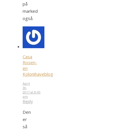
på
marked
også.
Casa
Rosen-
en
Kolonihaveblog
April
30,
2017 at 8:45
pm
Reply
Den
er
så