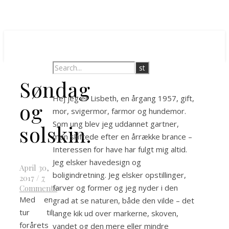
Søndag
Hej jeg er Lisbeth, en årgang 1957, gift,
og
mor, svigermor, farmor og hundemor.
Som ung blev jeg uddannet gartner,
solskin.
men skiftede efter en årrække brance –
Interessen for have har fulgt mig altid.
Jeg elsker havedesign og
April 30,
boligindretning. Jeg elsker opstillinger,
2017
/
7
farver og former og jeg nyder i den
Comments
Med en
grad at se naturen, både den vilde – det
tur til
lange kik ud over markerne, skoven,
forårets
vandet og den mere eller mindre