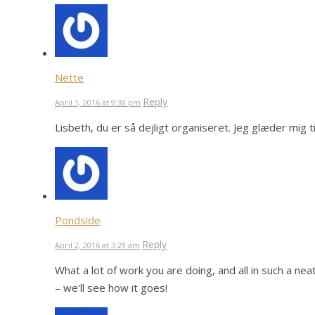
Nette
Reply
April 1, 2016 at 9:38 pm
Lisbeth, du er så dejligt organiseret. Jeg glæder mig ti
Pondside
Reply
April 2, 2016 at 3:29 am
What a lot of work you are doing, and all in such a n
– we'll see how it goes!