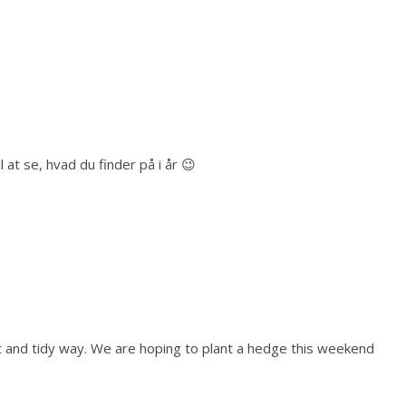
l at se, hvad du finder på i år 😉
eat and tidy way. We are hoping to plant a hedge this weekend