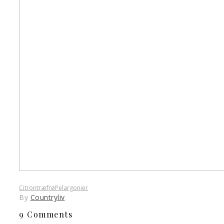
Citrontræ
frø
Pelargonier
By
Countryliv
9 Comments