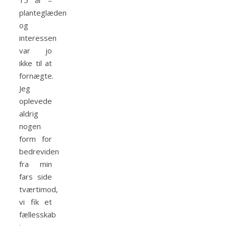
15 år –
planteglæden
og
interessen
var jo
ikke til at
fornægte.
Jeg
oplevede
aldrig
nogen
form for
bedreviden
fra min
fars side
tværtimod,
vi fik et
fællesskab