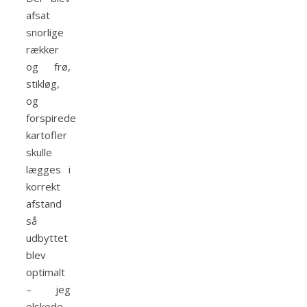
afsat
snorlige
rækker
og frø,
stikløg,
og
forspirede
kartofler
skulle
lægges i
korrekt
afstand
så
udbyttet
blev
optimalt
– jeg
elskede