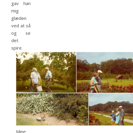
gav han
mig
glæden
ved at så
og se
det
spire.
Mine