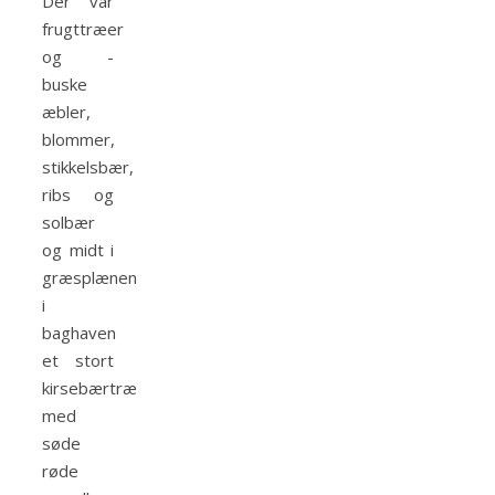
Der var
frugttræer
og -
buske
æbler,
blommer,
stikkelsbær,
ribs og
solbær
og midt i
græsplænen
i
baghaven
et stort
kirsebærtræ
med
søde
røde