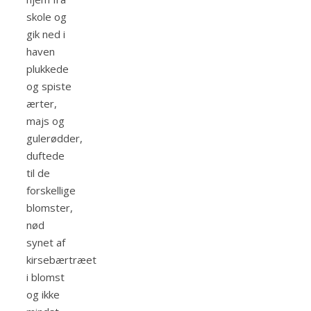
skole og
gik ned i
haven
plukkede
og spiste
ærter,
majs og
gulerødder,
duftede
til de
forskellige
blomster,
nød
synet af
kirsebærtræet
i blomst
og ikke