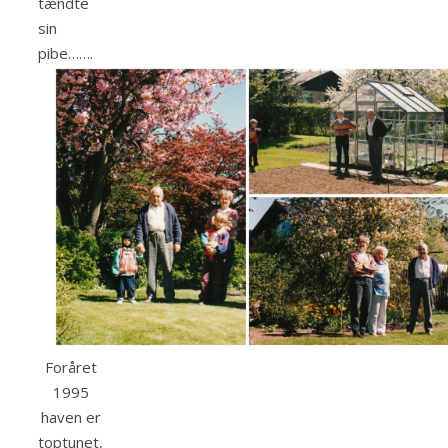
tændte
sin
pibe…….
Foråret
1995
haven er
toptunet,