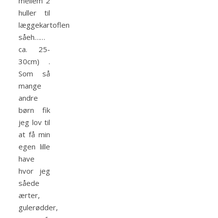
mellem 2
huller til
læggekartoflen
såeh……
ca. 25-
30cm) .
Som så
mange
andre
børn fik
jeg lov til
at få min
egen lille
have
hvor jeg
såede
ærter,
gulerødder,