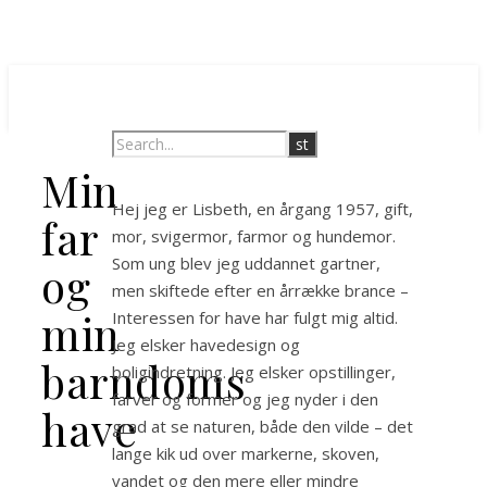
Min
Hej jeg er Lisbeth, en årgang 1957, gift,
far
mor, svigermor, farmor og hundemor.
Som ung blev jeg uddannet gartner,
og
men skiftede efter en årrække brance –
min
Interessen for have har fulgt mig altid.
Jeg elsker havedesign og
barndoms
boligindretning. Jeg elsker opstillinger,
farver og former og jeg nyder i den
have
grad at se naturen, både den vilde – det
lange kik ud over markerne, skoven,
vandet og den mere eller mindre