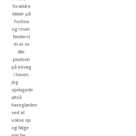
forældre
kikker på
Fuchsia
og roser.
Nederst
th er et
lille
pindsvin
på besøg
i haven.
Jeg
opdagede
altså
haveglæden
ved at
vokse op
og følge
min far