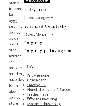
stammer
fra. Min
Kategorier
far
Kategorier
byggede
13 år med Countryliv
selv mit
barndomshjem,
13
og da
år
Følg mig
med
huset
Countryliv
stod
Følg mig på Instagram
færdigt i
…
1953,
Links
anlagde
han den
Frk. Anemone
have der
Casa Rosen
Havesysler
for mig
Høneballehaven på Samsø
blev
Fredes Have
barndommens
Lisbeths haveblog
store
Madames huskeblog