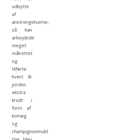
udbytte
af
anstrengelserne,
så han
arbejdede
meget
målrettet
og
tilførte
hvert år
jorden
ekstra
krudt i
form af
komøg
og
champignonmuld.
Der blev