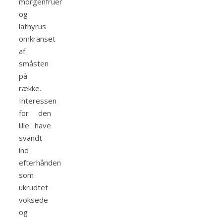
morgenfruer
og
lathyrus
omkranset
af
småsten
på
række.
Interessen
for den
lille have
svandt
ind
efterhånden
som
ukrudtet
voksede
og