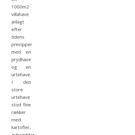
1000m2
villahave
anlagt
efter
tidens
principper
med en
prydhave
og en
urtehave.
I den
store
urtehave
stod fine
rækker
med
kartofler,
gulerødder,