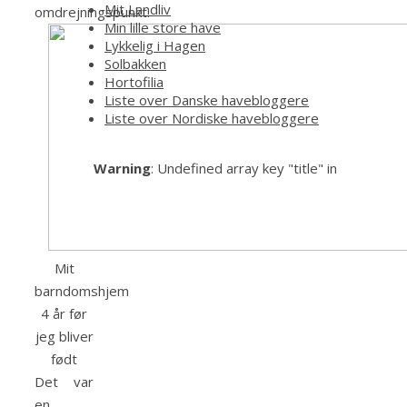
Mit Landliv
omdrejningspunkt.
Min lille store have
Lykkelig i Hagen
Solbakken
Hortofilia
Liste over Danske havebloggere
Liste over Nordiske havebloggere
Warning
: Undefined array key "title" in
Mit
barndomshjem
4 år før
jeg bliver
født
Det var
en