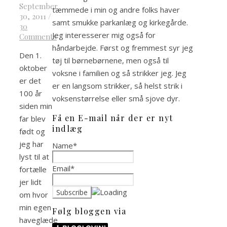
September
tæmmede i min og andre folks haver
30, 2011
/
samt smukke parkanlæg og kirkegårde.
30
Jeg interesserer mig også for
Comments
håndarbejde. Først og fremmest syr jeg
Den 1.
tøj til børnebørnene, men også til
oktober
voksne i familien og så strikker jeg. Jeg
er det
er en langsom strikker, så helst strik i
100 år
voksenstørrelse eller små sjove dyr.
siden min
Få en E-mail når der er nyt
far blev
indlæg
født og
jeg har
Name*
lyst til at
Email*
fortælle
jer lidt
om hvor
min egen
Følg bloggen via
haveglæde