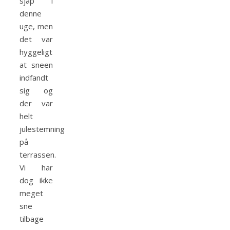
sjap i
denne
uge, men
det var
hyggeligt
at sneen
indfandt
sig og
der var
helt
julestemning
på
terrassen.
Vi har
dog ikke
meget
sne
tilbage