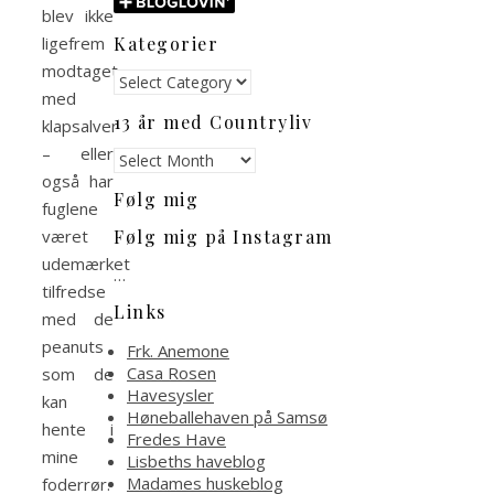
blev ikke
Kategorier
ligefrem
modtaget
Kategorier
med
13 år med Countryliv
klapsalver
– eller
13
år
også har
Følg mig
med
fuglene
Countryliv
været
Følg mig på Instagram
udemærket
…
tilfredse
Links
med de
peanuts
Frk. Anemone
Casa Rosen
som de
Havesysler
kan
Høneballehaven på Samsø
hente i
Fredes Have
mine
Lisbeths haveblog
Madames huskeblog
foderrør.