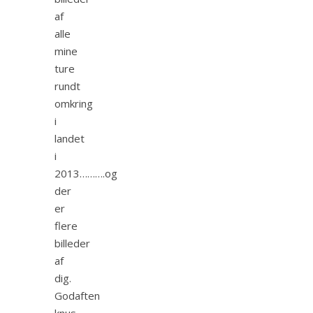
af
alle
mine
ture
rundt
omkring
i
landet
i
2013……….og
der
er
flere
billeder
af
dig.
Godaften
knus