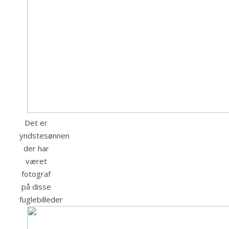
Det er
yndstesønnen
der har
været
fotograf
på disse
fuglebilleder