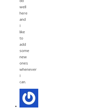
do
well
here
and
I
like
to
add
some
new
ones
whenever
I
can.