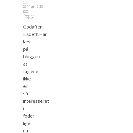
19,
2014 at 10:33
pm
Reply
Godaften
Lisbeth.Har
læst
på
bloggen
at
fuglene
ikke
er
så
interesseret
i
foder
lige
nu.