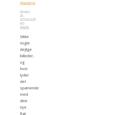
Madame
January
20,
2014 at 6:28
am
Reply
Sikke
nogle
dejlige
billeder,
og
hvor
lyder
det
spænende
med
dine
nye
frø!