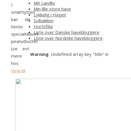
Mit Landliv
I
Min lille store have
smørhytten
Lykkelig i Hagen
kan de
Solbakken
Hortofilia
hente
Liste over Danske havebloggere
specialtillavet
Liste over Nordiske havebloggere
peanutbutter
(se evt.
Warning
: Undefined array key "title" in
mere
hos
Vivara
)