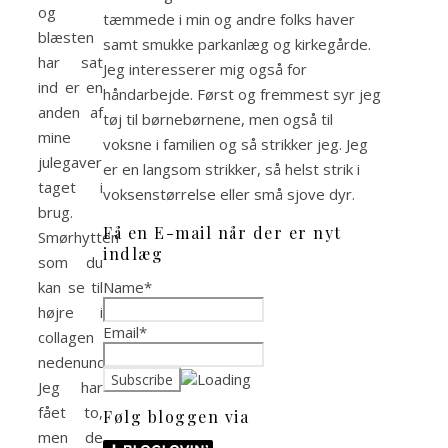
og
tæmmede i min og andre folks haver
blæsten
samt smukke parkanlæg og kirkegårde.
har sat
Jeg interesserer mig også for
ind er en
håndarbejde. Først og fremmest syr jeg
anden af
tøj til børnebørnene, men også til
mine
voksne i familien og så strikker jeg. Jeg
julegaver
er en langsom strikker, så helst strik i
taget i
voksenstørrelse eller små sjove dyr.
brug.
Få en E-mail når der er nyt
Smørhytten
indlæg
som du
Name*
kan se til
højre i
Email*
collagen
nedenunder.
Jeg har
fået to,
Følg bloggen via
men de