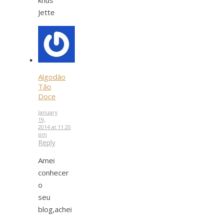
Jette
Algodão
Tão
Doce
January
19,
2014 at 11:20
pm
Reply
Amei
conhecer
o
seu
blog,achei