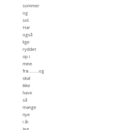
sommer
og
sol.
Har
også
lige
ryddet
op i
mine
frø……….og
skal
ikke
have
så
mange
nye
i år.
Jeg