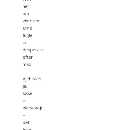
her
om
vinteren.
Mine
fugle
er
desperate
efter
mad
i
øjeblikket.
Ja,
sikke
et
blæsevejr
–
det
føles