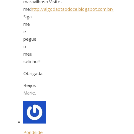
maravilhoso.Visite-
me:
http://algodaotaodoce.blogspot.com.br/
Siga-
me
e
pegue
o
meu
selinho!!!
Obrigada.
Beijos
Marie.
Pondside