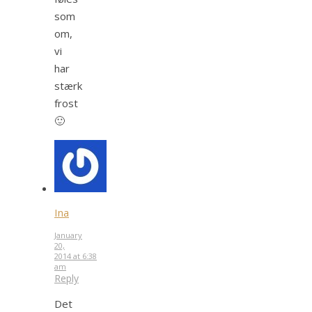
som
om,
vi
har
stærk
frost
🙂
Ina
January
20,
2014 at 6:38
am
Reply
Det