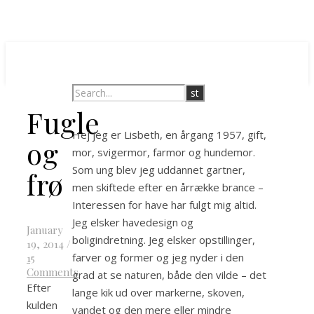
Fugle
Hej jeg er Lisbeth, en årgang 1957, gift,
og
mor, svigermor, farmor og hundemor.
Som ung blev jeg uddannet gartner,
frø
men skiftede efter en årrække brance –
Interessen for have har fulgt mig altid.
Jeg elsker havedesign og
January
boligindretning. Jeg elsker opstillinger,
19, 2014
/
farver og former og jeg nyder i den
15
Comments
grad at se naturen, både den vilde – det
Efter
lange kik ud over markerne, skoven,
kulden
vandet og den mere eller mindre