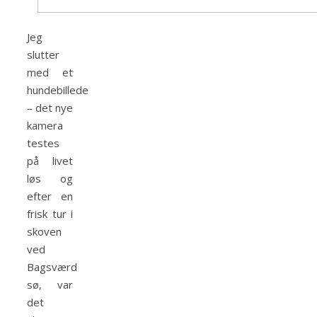
Jeg
slutter
med et
hundebillede
– det nye
kamera
testes
på livet
løs og
e
fter en
frisk tur i
skoven
ved
Bagsværd
sø, var
det