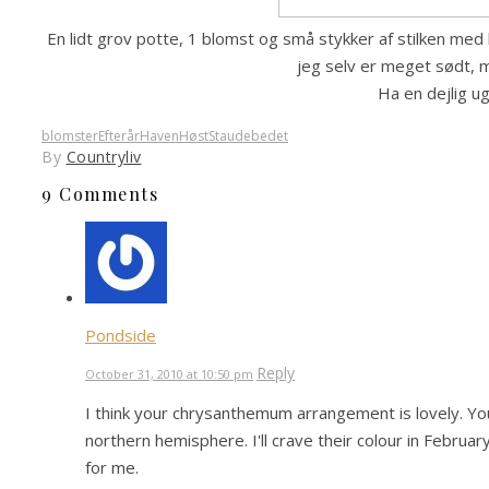
En lidt grov potte, 1 blomst og små stykker af stilken me
jeg selv er meget sødt, m
Ha en dejlig ug
blomster
Efterår
Haven
Høst
Staudebedet
By
Countryliv
9 Comments
Pondside
Reply
October 31, 2010 at 10:50 pm
I think your chrysanthemum arrangement is lovely. You'
northern hemisphere. I'll crave their colour in Februa
for me.