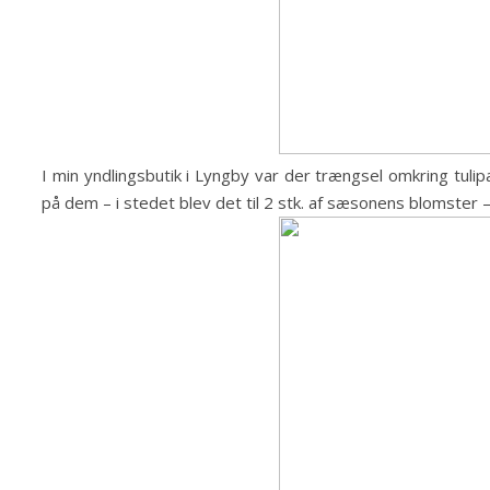
I min yndlingsbutik i Lyngby var der trængsel omkring tulipan
på dem – i stedet blev det til 2 stk. af sæsonens blomster