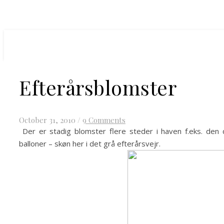
Efterårsblomster
October 31, 2010
/
9 Comments
Der er stadig blomster flere steder i haven f.eks. den 
balloner – skøn her i det grå efterårsvejr.