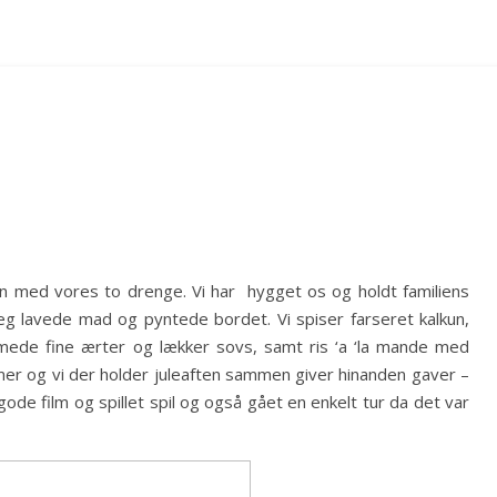
n med vores to drenge. Vi har hygget os og holdt familiens
eg lavede mad og pyntede bordet. Vi spiser farseret kalkun,
rmede fine ærter og lækker sovs, samt ris ‘a ‘la mande med
mer og vi der holder juleaften sammen giver hinanden gaver –
 gode film og spillet spil og også gået en enkelt tur da det var