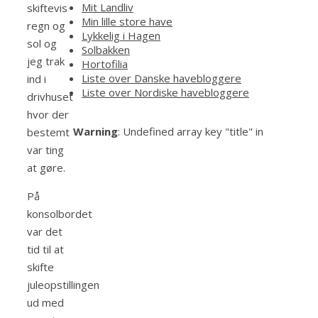
Mit Landliv
skiftevis
Min lille store have
regn og
Lykkelig i Hagen
sol og
Solbakken
jeg trak
Hortofilia
Liste over Danske havebloggere
ind i
Liste over Nordiske havebloggere
drivhuset
hvor der
Warning
: Undefined array key "title" in
bestemt
var ting
at gøre.
På
konsolbordet
var det
tid til at
skifte
juleopstillingen
ud med