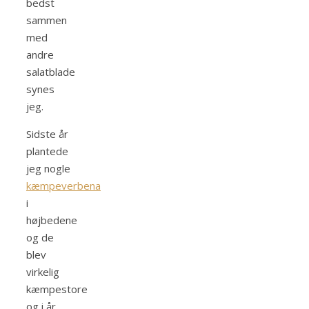
bedst
sammen
med
andre
salatblade
synes
jeg.
Sidste år
plantede
jeg nogle
kæmpeverbena
i
højbedene
og de
blev
virkelig
kæmpestore
og i år