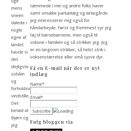
uge
tæmmede i min og andre folks haver
mens
samt smukke parkanlæg og kirkegårde.
sneen
Jeg interesserer mig også for
dalede i
håndarbejde. Først og fremmest syr jeg
nogle
tøj til børnebørnene, men også til
egne af
voksne i familien og så strikker jeg. Jeg
landet
er en langsom strikker, så helst strik i
havde vi
voksenstørrelse eller små sjove dyr.
det
dejligste
Få en E-mail når der er nyt
solskin
indlæg
og
Name*
forholdsvis
vindstille.
Email*
Det
betød at
Bjørn og
Følg bloggen via
jeg