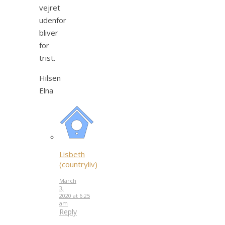
vejret
udenfor
bliver
for
trist.
Hilsen
Elna
Lisbeth
(countryliv)
March
3,
2020 at 6:25
am
Reply