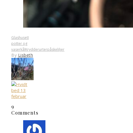
Glashuset
I
potter og
vaser
kål
Krydderurter
påskeliljer
By
Lisbeth
9
Comments