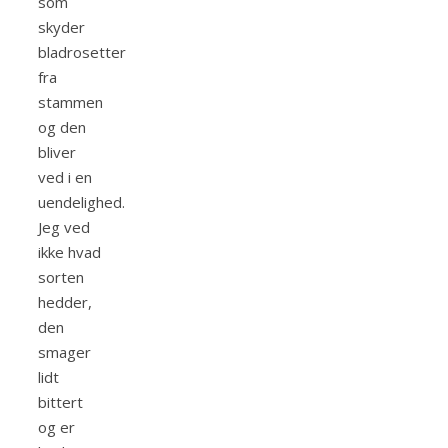
som
skyder
bladrosetter
fra
stammen
og den
bliver
ved i en
uendelighed.
Jeg ved
ikke hvad
sorten
hedder,
den
smager
lidt
bittert
og er