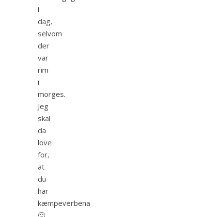
i
dag,
selvom
der
var
rim
i
morges.
Jeg
skal
da
love
for,
at
du
har
kæmpeverbena
🙂