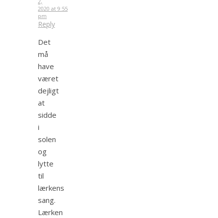
2,
2020 at 9:55
pm
Reply
Det
må
have
været
dejligt
at
sidde
i
solen
og
lytte
til
lærkens
sang.
Lærken