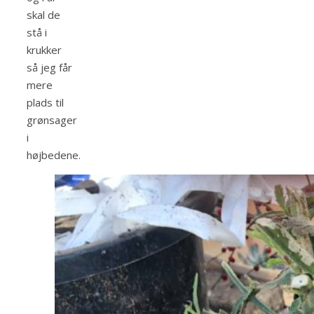
skal de
stå i
krukker
så jeg får
mere
plads til
grønsager
i
højbedene.