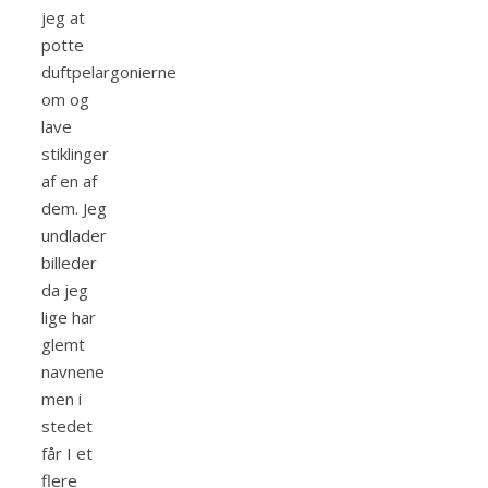
jeg at
potte
duftpelargonierne
om og
lave
stiklinger
af en af
dem. Jeg
undlader
billeder
da jeg
lige har
glemt
navnene
men i
stedet
får I et
flere