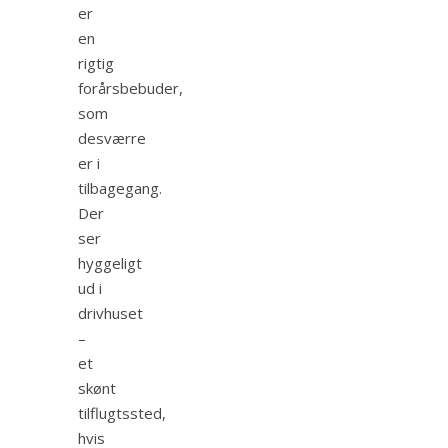
er
en
rigtig
forårsbebuder,
som
desværre
er i
tilbagegang.
Der
ser
hyggeligt
ud i
drivhuset
–
et
skønt
tilflugtssted,
hvis