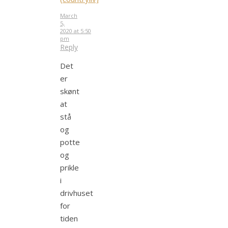
March
5,
2020 at 5:50
pm
Reply
Det
er
skønt
at
stå
og
potte
og
prikle
i
drivhuset
for
tiden