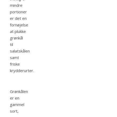
mindre
portioner
er det en
fornøjelse
at plukke
grønkål
til
salatskålen
samt
friske
krydderurter.
Grønkålen
er en
gammel
sort,