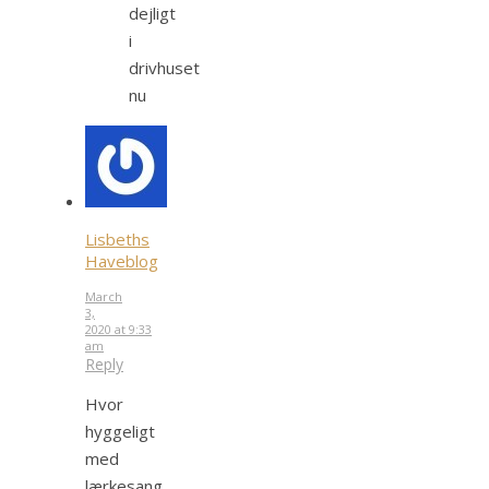
dejligt
i
drivhuset
nu
Lisbeths
Haveblog
March
3,
2020 at 9:33
am
Reply
Hvor
hyggeligt
med
lærkesang