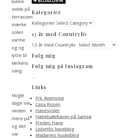
kunne
sidde på
Kategorier
terrassen
Kategorier
mærke
solen
13 år med Countryliv
varme
13 år med Countryliv
og og
lytte til
Følg mig
lærkens
Følg mig på Instagram
sang.
…
Links
Nogle
Frk. Anemone
dage var
Casa Rosen
Havesysler
vinden
Høneballehaven på Samsø
mere på
Fredes Have
og det
Lisbeths haveblog
var
Madames huskeblog