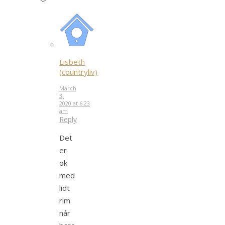
Lisbeth
(countryliv)
March
3,
2020 at 6:23
am
Reply
Det
er
ok
med
lidt
rim
når