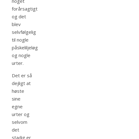
noget
forårsagtigt
og det
blev
selvfølgelig
til nogle
påskeliljeløg
og nogle
urter.
Det er så
dejligt at
høste
sine
egne
urter og
selvom
det
stadig er