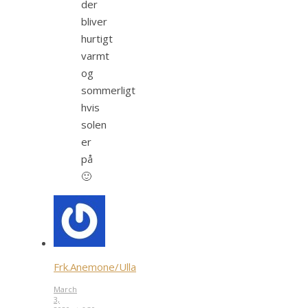
der
bliver
hurtigt
varmt
og
sommerligt
hvis
solen
er
på
🙂
Frk.Anemone/Ulla
March
3,