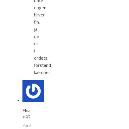
bare
dagen
bliver
fin.
Ja
de
er
i
ordets
forstand
kæmper
Elna
Slot
March