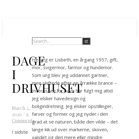
DAGE
Hej jeg er Lisbeth, en årgang 1957, gift,
mor, svigermor, farmor og hundemor.
I
Som ung blev jeg uddannet gartner,
DRIVHUSET
men skiftede efter en årrække brance –
Interessen for have har fulgt mig altid.
Jeg elsker havedesign og
boligindretning. Jeg elsker opstillinger,
March 2,
farver og former og jeg nyder i den
2020
/
9
Comments
grad at se naturen, både den vilde – det
lange kik ud over markerne, skoven,
I sidste
vandet og den mere eller mindre