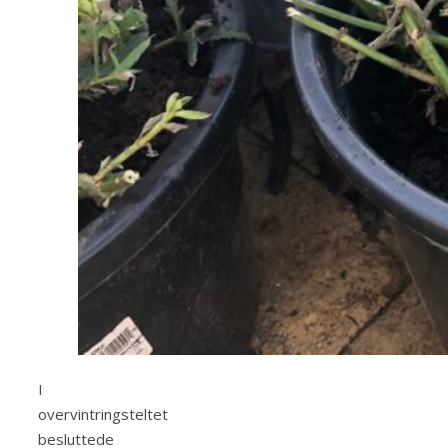
I
overvintringsteltet
besluttede