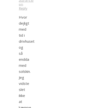
2020 at 6:30
pm
Reply
Hvor
dejligt
med
tid i
drivhuset
og
så
endda
med
solskin.
Jeg
vidste
slet
ikke
at
kæmpe