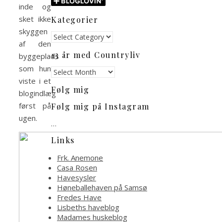
inde og
sket ikke
Kategorier
skyggen
Kategorier
af den
13 år med Countryliv
byggeplads
som hun
13
år
viste i et
Følg mig
med
blogindlæg
Countryliv
først på
Følg mig på Instagram
ugen.
…
Links
Frk. Anemone
Casa Rosen
Havesysler
Høneballehaven på Samsø
Fredes Have
Lisbeths haveblog
Madames huskeblog