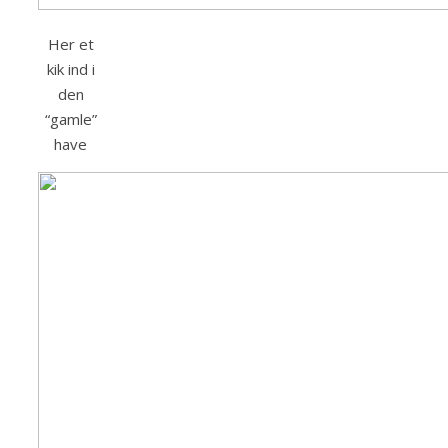
Her et
kik ind i
den
“gamle”
have