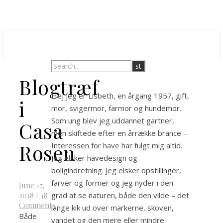
Blogtræf
Hej jeg er Lisbeth, en årgang 1957, gift,
i
mor, svigermor, farmor og hundemor.
Som ung blev jeg uddannet gartner,
Casa
men skiftede efter en årrække brance –
Rosen
Interessen for have har fulgt mig altid.
Jeg elsker havedesign og
boligindretning. Jeg elsker opstillinger,
farver og former og jeg nyder i den
June 17,
grad at se naturen, både den vilde – det
2018
/
18
Comments
lange kik ud over markerne, skoven,
Både
vandet og den mere eller mindre