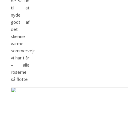
de så ud
til at
nyde
godt af
det
skønne
varme
sommervejr
vi har i år
– alle
roserne
så flotte.