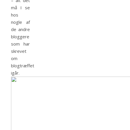
– alt det
må I se
hos
nogle af
de andre
bloggere
som har
skrevet
om
blogtræffet
igår.