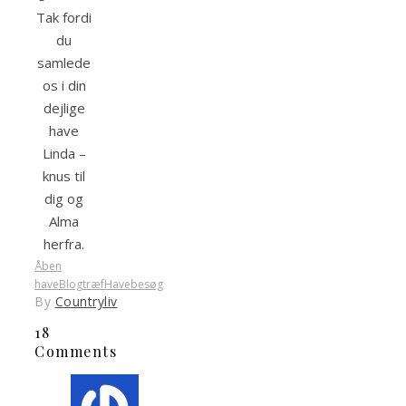
Tak fordi
du
samlede
os i din
dejlige
have
Linda –
knus til
dig og
Alma
herfra.
Åben
have
Blogtræf
Havebesøg
By
Countryliv
18
Comments