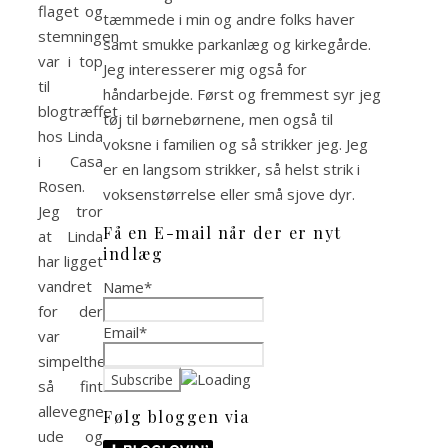
flaget og
tæmmede i min og andre folks haver
stemningen
samt smukke parkanlæg og kirkegårde.
var i top
Jeg interesserer mig også for
til
håndarbejde. Først og fremmest syr jeg
blogtræffet
tøj til børnebørnene, men også til
hos Linda
voksne i familien og så strikker jeg. Jeg
i Casa
er en langsom strikker, så helst strik i
Rosen.
voksenstørrelse eller små sjove dyr.
Jeg tror
Få en E-mail når der er nyt
at Linda
indlæg
har ligget
vandret
Name*
for der
Email*
var
simpelthen
så fint
allevegne
Følg bloggen via
ude og