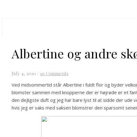
Albertine og andre s
July 4, 2010
/
10 Comments
Ved midsommertid står Albertine i fuldt flor og byder ve
blomster sammen med knopperne der er højrøde er et fan
den dejligste duft og jeg har bare lyst til at sidde der ud
hvis jeg er vaks med saksen blomstrer den sparsomt sene