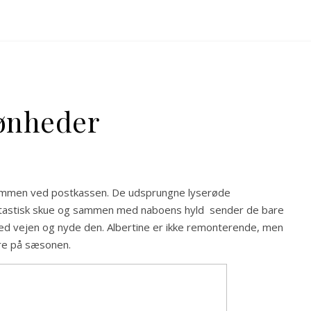
kønheder
lkommen ved postkassen. De udsprungne lyserøde
tastisk skue og sammen med naboens hyld sender de bare
e ved vejen og nyde den. Albertine er ikke remonterende, men
re på sæsonen.