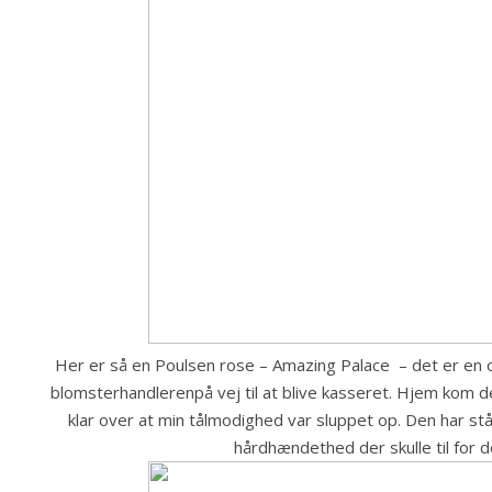
Her er så en Poulsen rose – Amazing Palace – det er en o
blomsterhandlerenpå vej til at blive kasseret. Hjem kom den
klar over at min tålmodighed var sluppet op. Den har st
hårdhændethed der skulle til for d