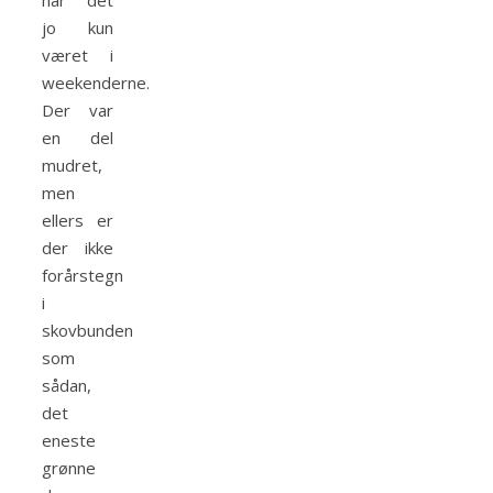
har det
jo kun
været i
weekenderne.
Der var
en del
mudret,
men
ellers er
der ikke
forårstegn
i
skovbunden
som
sådan,
det
eneste
grønne