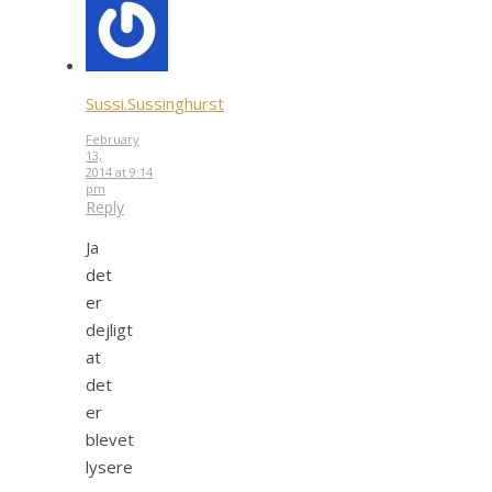
Sussi.Sussinghurst
February
13,
2014 at 9:14
pm
Reply
Ja
det
er
dejligt
at
det
er
blevet
lysere