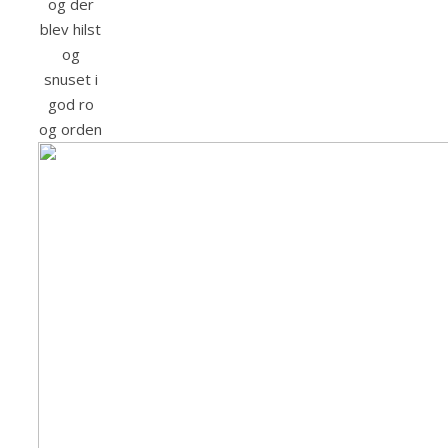
og der
blev hilst
og
snuset i
god ro
og orden