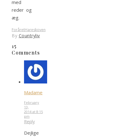
med
reder og
æg.
Foråret
Hareskoven
By
Countryliv
15
Comments
Madame
February
13,
2014 at 8:15
pm
Reply
Dejlige