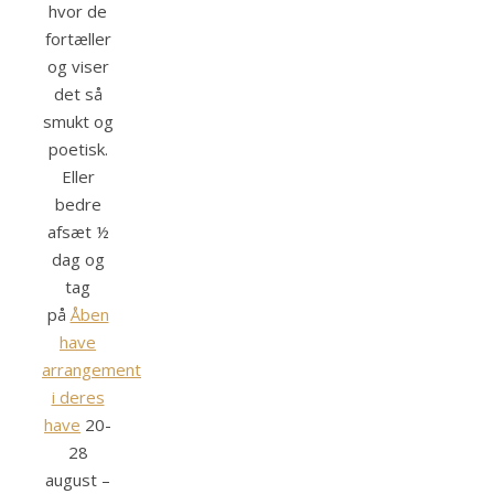
hvor de
fortæller
og viser
det så
smukt og
poetisk.
Eller
bedre
afsæt ½
dag og
tag
på
Åben
have
arrangement
i deres
have
20-
28
august –