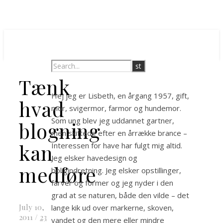
Tænk
Hej jeg er Lisbeth, en årgang 1957, gift,
hvad
mor, svigermor, farmor og hundemor.
Som ung blev jeg uddannet gartner,
blogning
men skiftede efter en årrække brance –
kan
Interessen for have har fulgt mig altid.
Jeg elsker havedesign og
medføre
boligindretning. Jeg elsker opstillinger,
farver og former og jeg nyder i den
grad at se naturen, både den vilde – det
July 10,
lange kik ud over markerne, skoven,
2011
/
23
vandet og den mere eller mindre