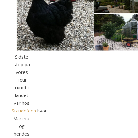
Sidste
stop på
vores
Tour
rundt i
landet
var hos
Staudefeen
hvor
Marlene
og
hendes