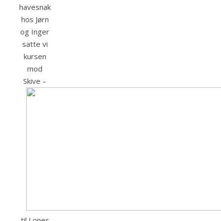
havesnak
hos Jørn
og Inger
satte vi
kursen
mod
Skive –
til Lones