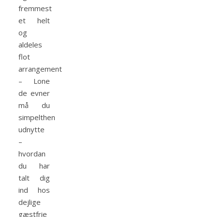
fremmest
et helt
og
aldeles
flot
arrangement
– Lone
de evner
må du
simpelthen
udnytte
–
hvordan
du har
talt dig
ind hos
dejlige
gæstfrie