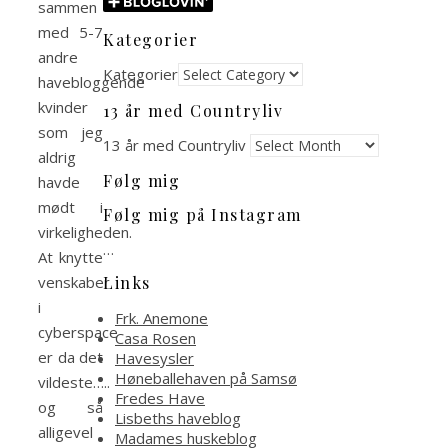
sammen
med 5-7
Kategorier
andre
Kategorier
havebloggende
kvinder
13 år med Countryliv
som jeg
13 år med Countryliv
aldrig
Følg mig
havde
mødt i
Følg mig på Instagram
virkeligheden.
…
At knytte
Links
venskaber
i
Frk. Anemone
cyberspace
Casa Rosen
er da det
Havesysler
Høneballehaven på Samsø
vildeste…..
Fredes Have
og så
Lisbeths haveblog
alligevel
Madames huskeblog