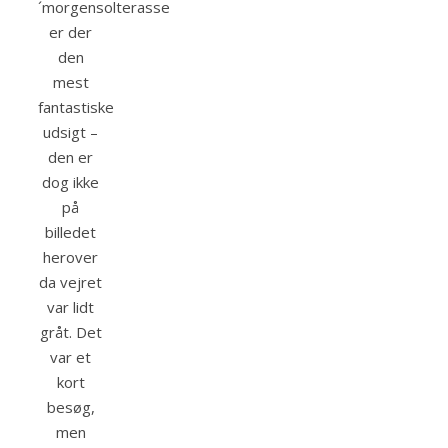
´morgensolterasse
er der
den
mest
fantastiske
udsigt –
den er
dog ikke
på
billedet
herover
da vejret
var lidt
gråt. Det
var et
kort
besøg,
men