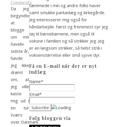
Comments
tæmmede i min og andre folks haver
Da jeg
samt smukke parkanlæg og kirkegårde.
begyndte
Jeg interesserer mig også for
at
håndarbejde. Først og fremmest syr jeg
blogge
tøj til børnebørnene, men også til
om mit
voksne i familien og så strikker jeg. Jeg
haveliv
er en langsom strikker, så helst strik i
sidste år,
voksenstørrelse eller små sjove dyr.
havde
jeg ikke
Få en E-mail når der er nyt
indlæg
drømt
om, at
Name*
jeg ville
kaste
Email*
mig ud i
en tur
tværs
Følg bloggen via
over Danmark