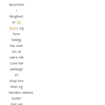
favoritter
i
bloglivet
er
frk
iberis
og
hvor
heldig
har man
lov at
være når
Lone har
planlagt
et
stop hos
Iben og
hendes skønne
butik?
Det var