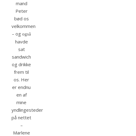
mand
Peter
bød os
velkommen
– og
også
havde
sat
sandwich
og drikke
frem til
os. Her
er endnu
en af
mine
yndlingesteder
på nettet
–
Marlene