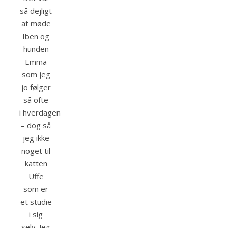
så dejligt
at møde
Iben og
hunden
Emma
som jeg
jo følger
så ofte
i hverdagen
– dog så
jeg ikke
noget til
katten
Uffe
som er
et studie
i sig
selv. Jeg