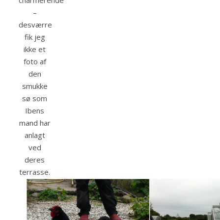
charmerende
–
desværre
fik jeg
ikke et
foto af
den
smukke
sø som
Ibens
mand har
anlagt
ved
deres
terrasse.