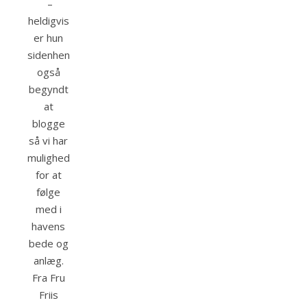
–
heldigvis
er hun
sidenhen
også
begyndt
at
blogge
så vi har
mulighed
for at
følge
med i
havens
bede og
anlæg.
Fra Fru
Friis