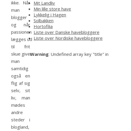
ikke. Når
Mit Landliv
Min lille store have
man
Lykkelig i Hagen
blogger
Solbakken
og når
Hortofilia
passionen
Liste over Danske havebloggere
Liste over Nordiske havebloggere
lægges ud
til frit
skue giver
Warning
: Undefined array key "title" in
man
samtidig
også en
flig af sig
selv, sit
liv, man
mødes
andre
steder i
blogland,