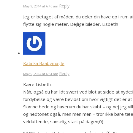
Reply
May 9, 2014 at 6:46 am
Jeg er betaget af måden, du deler din have op i rum af
flytte sig nogle meter. Dejlige bileder, Lisbeth!
Katinka Raabymagle
Reply
May 9, 2014 at 6:51 am
Kære Lisbeth.
Nåh, også du har lidt svært ved blot at sidde at nyde;
fordybelse og være bevidst om hvor vigtigt det er at 
Skønne bede og haverum du har skabt – og nej jeg vil
og nedtonet også, men men men – tror ikke bare tæe
velduftende, sanselig start på dagen;0)