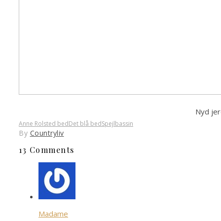
Nyd jer
Anne Rolsted bed
Det blå bed
Spejlbassin
By
Countryliv
13 Comments
Madame