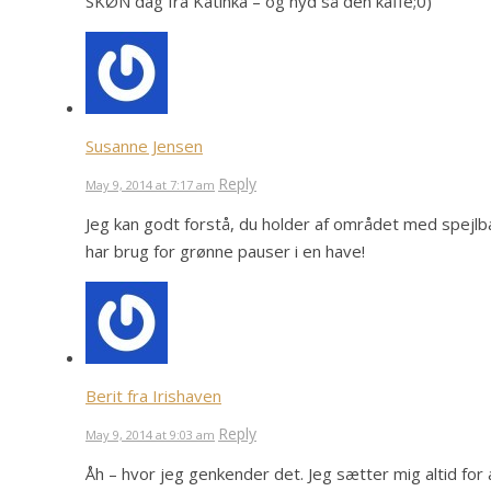
SKØN dag fra Katinka – og nyd så den kaffe;0)
Susanne Jensen
Reply
May 9, 2014 at 7:17 am
Jeg kan godt forstå, du holder af området med spejlbas
har brug for grønne pauser i en have!
Berit fra Irishaven
Reply
May 9, 2014 at 9:03 am
Åh – hvor jeg genkender det. Jeg sætter mig altid for