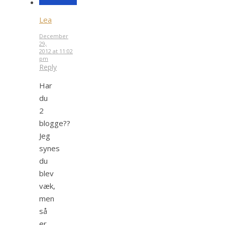
Lea
December
29,
2012 at 11:02
pm
Reply
Har
du
2
blogge??
Jeg
synes
du
blev
væk,
men
så
er