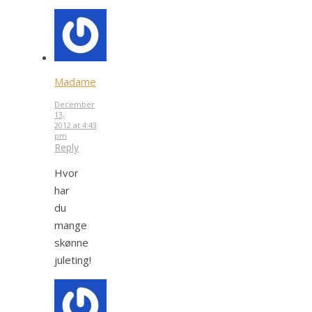
Madame
December
13,
2012 at 4:43
pm
Reply
Hvor
har
du
mange
skønne
juleting!