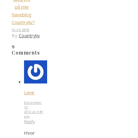
på min
haveblog
Countryliv?
Sy og strik
By
Countryliv
9
Comments
Lene
December
13,
2012 at 3:49
pm
Reply
Hvor