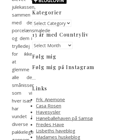
julekassen,
Kategorier
sammen
Kategorier
med de
porcelænsmalede
13 år med Countryliv
og dem i
13
trylledej
år
for ikke
Følg mig
med
at
Countryliv
Følg mig på Instagram
glemme
alle de
…
smånisser
Links
som vi
Frk. Anemone
hver især
Casa Rosen
har
Havesysler
vundet i
Høneballehaven på Samsø
diverse
Fredes Have
Lisbeths haveblog
pakkelege
Madames huskeblog
gennem