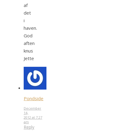
af
det
i
haven.
God
aften
knus
Jette
Pondside
December
14,
2012 at 7:27
am
Reply