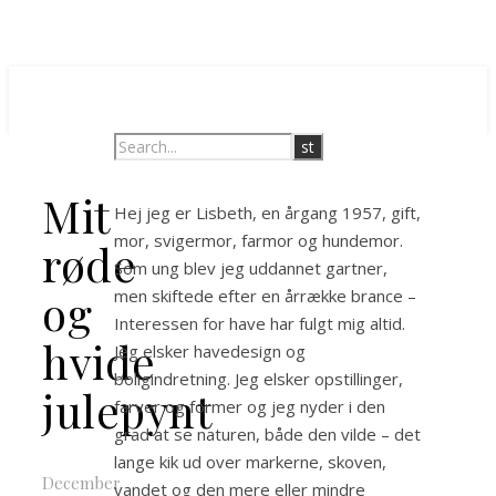
Mit
Hej jeg er Lisbeth, en årgang 1957, gift,
mor, svigermor, farmor og hundemor.
røde
Som ung blev jeg uddannet gartner,
og
men skiftede efter en årrække brance –
Interessen for have har fulgt mig altid.
hvide
Jeg elsker havedesign og
boligindretning. Jeg elsker opstillinger,
julepynt
farver og former og jeg nyder i den
grad at se naturen, både den vilde – det
lange kik ud over markerne, skoven,
December
vandet og den mere eller mindre