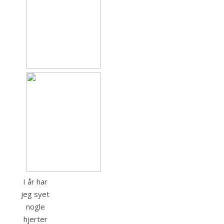
I år har
jeg syet
nogle
hjerter