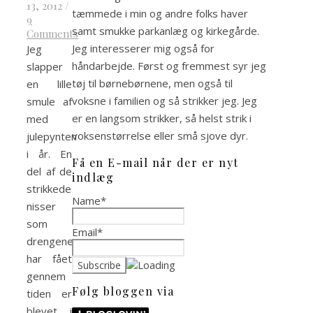
13, 2012
/
tæmmede i min og andre folks haver
9
samt smukke parkanlæg og kirkegårde.
Comments
Jeg interesserer mig også for
Jeg
håndarbejde. Først og fremmest syr jeg
slapper
tøj til børnebørnene, men også til
en lille
voksne i familien og så strikker jeg. Jeg
smule af
er en langsom strikker, så helst strik i
med
voksenstørrelse eller små sjove dyr.
julepynten
i år. En
Få en E-mail når der er nyt
del af de
indlæg
strikkede
Name*
nisser
som
Email*
drengene
har fået
gennem
Følg bloggen via
tiden er
blevet i