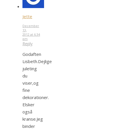
Jette
December
13,
2012 at 6:34
pm
Reply
Godaften
Lisbeth.Dejlige
juleting
du
viser,og
fine
dekorationer.
Elsker
også
kranse.Jeg
binder