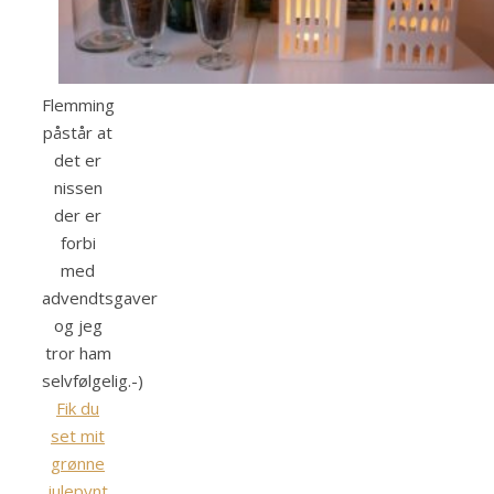
Flemming
påstår at
det er
nissen
der er
forbi
med
advendtsgaver
og jeg
tror ham
selvfølgelig.-)
Fik du
set mit
grønne
julepynt