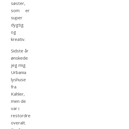
søster,
som er
super
dygtig
og
kreativ.
Sidste år
ønskede
jeg mig
Urbania
lyshuse
fra
Kähler,
men de
var i
restordre
overalt.