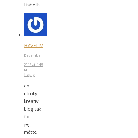
Lisbeth
HAVELIV
December
19,
2012 at 4:45
pm
Reply
en
utrolig
kreativ
blog,tak
for
jeg
måtte