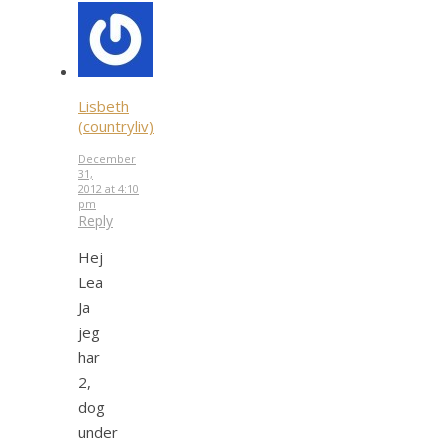
Lisbeth
(countryliv)
December
31,
2012 at 4:10
pm
Reply
Hej
Lea
Ja
jeg
har
2,
dog
under