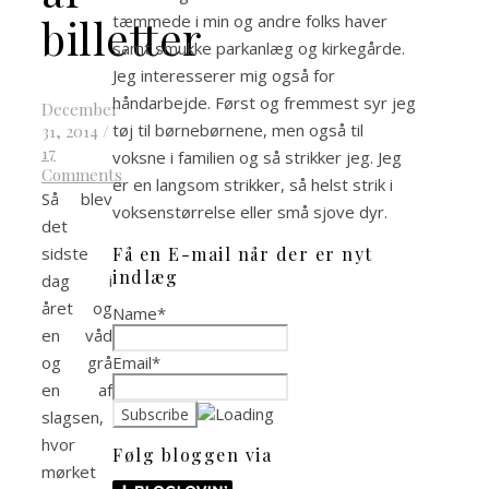
billetter
tæmmede i min og andre folks haver
samt smukke parkanlæg og kirkegårde.
Jeg interesserer mig også for
håndarbejde. Først og fremmest syr jeg
December
tøj til børnebørnene, men også til
31, 2014
/
17
voksne i familien og så strikker jeg. Jeg
Comments
er en langsom strikker, så helst strik i
Så blev
voksenstørrelse eller små sjove dyr.
det
Få en E-mail når der er nyt
sidste
indlæg
dag i
året og
Name*
en våd
Email*
og grå
en af
slagsen,
hvor
Følg bloggen via
mørket