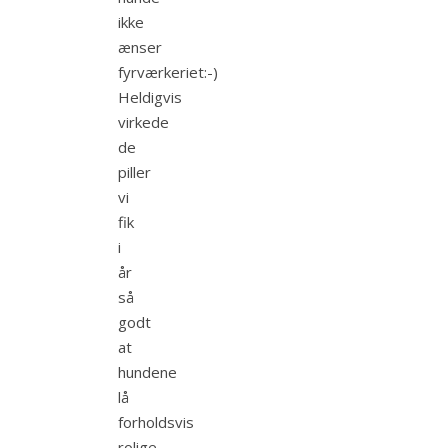
ikke
ænser
fyrværkeriet:-)
Heldigvis
virkede
de
piller
vi
fik
i
år
så
godt
at
hundene
lå
forholdsvis
rolige