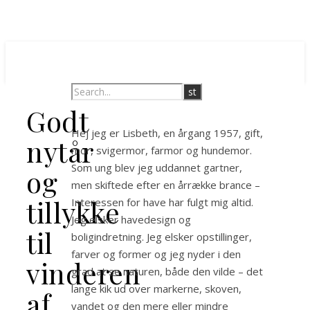
Godt
Hej jeg er Lisbeth, en årgang 1957, gift,
nytår
mor, svigermor, farmor og hundemor.
Som ung blev jeg uddannet gartner,
og
men skiftede efter en årrække brance –
tillykke
Interessen for have har fulgt mig altid.
Jeg elsker havedesign og
til
boligindretning. Jeg elsker opstillinger,
farver og former og jeg nyder i den
vinderen
grad at se naturen, både den vilde – det
lange kik ud over markerne, skoven,
af
vandet og den mere eller mindre