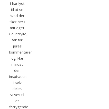
I har lyst
til at se
hvad der
sker her i
mit eget
Countryliv,
tak for
jeres
kommentarer
og ikke
mindst
den
inspiration
I selv
deler.
Vi ses til
et
forrygende