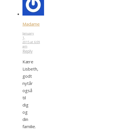
Madame
January
1,
2015 at 6:09
am
Reply
Kære
Lisbeth,
godt
nytår
også
til
dig
og
din
familie.