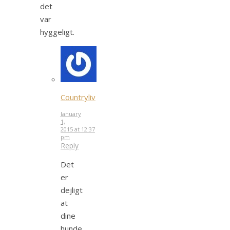
det
var
hyggeligt.
Countryliv
January
1,
2015 at 12:37
pm
Reply
Det
er
dejligt
at
dine
hunde