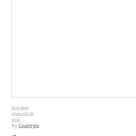
Give away
vindere
Godt
nytår
By
Countryliv
17