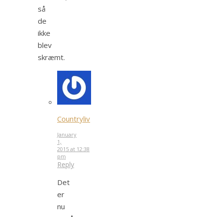
så
de
ikke
blev
skræmt.
Countryliv
January
1,
2015 at 12:38
pm
Reply
Det
er
nu