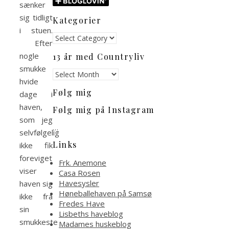
sænker
sig tidligt
Kategorier
i stuen.
Kategorier
Efter
nogle
13 år med Countryliv
smukke
13
hvide
år
Følg mig
med
dage i
Countryliv
haven,
Følg mig på Instagram
som jeg
…
selvfølgelig
Links
ikke fik
foreviget
Frk. Anemone
viser
Casa Rosen
Havesysler
haven sig
Høneballehaven på Samsø
ikke fra
Fredes Have
sin
Lisbeths haveblog
smukkeste
Madames huskeblog