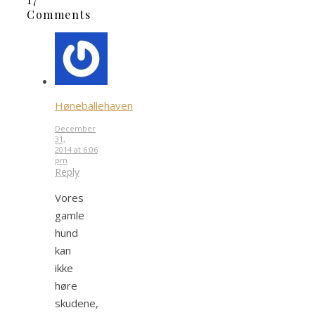
Comments
Høneballehaven
December
31,
2014 at 6:06
pm
Reply
Vores
gamle
hund
kan
ikke
høre
skudene,