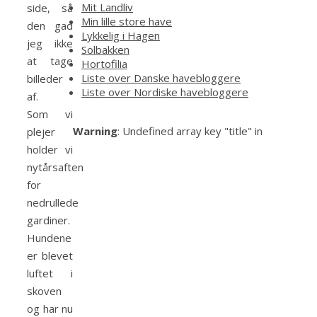
Mit Landliv
side, så
Min lille store have
den gad
Lykkelig i Hagen
jeg ikke
Solbakken
at tage
Hortofilia
Liste over Danske havebloggere
billeder
Liste over Nordiske havebloggere
af.
Som vi
Warning
: Undefined array key "title" in
plejer
holder vi
nytårsaften
for
nedrullede
gardiner.
Hundene
er blevet
luftet i
skoven
og har nu