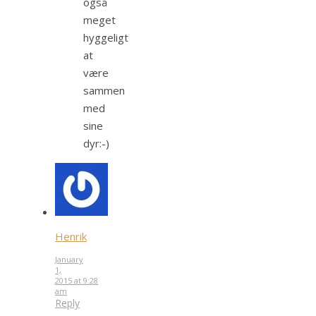
også
meget
hyggeligt
at
være
sammen
med
sine
dyr:-)
Henrik
January
1,
2015 at 9:28
am
Reply