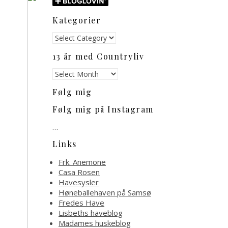
Kategorier
Kategorier
13 år med Countryliv
13
år
Følg mig
med
Countryliv
Følg mig på Instagram
…
Links
Frk. Anemone
Casa Rosen
Havesysler
Høneballehaven på Samsø
Fredes Have
Lisbeths haveblog
Madames huskeblog