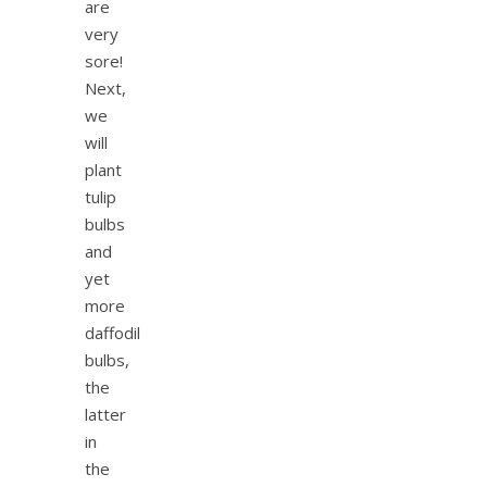
are
very
sore!
Next,
we
will
plant
tulip
bulbs
and
yet
more
daffodil
bulbs,
the
latter
in
the