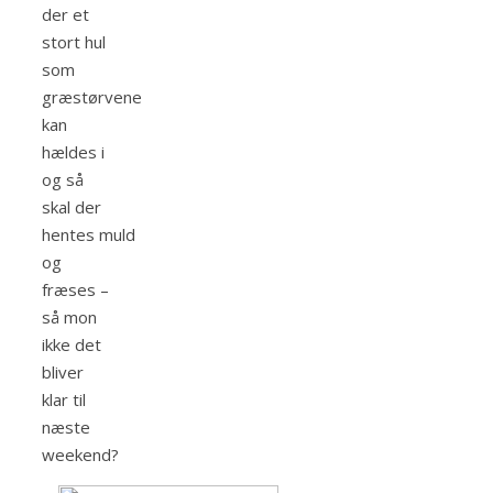
der et
stort hul
som
græstørvene
kan
hældes i
og så
skal der
hentes muld
og
fræses –
så mon
ikke det
bliver
klar til
næste
weekend?