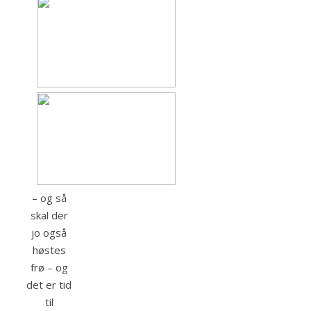
– og så
skal der
jo også
høstes
frø – og
det er tid
til