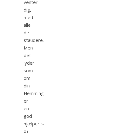
venter
dig,
med
alle
de
staudere.
Men
det
lyder
som
om
din
Flemming
er
en
god
hjælper..:-
o)