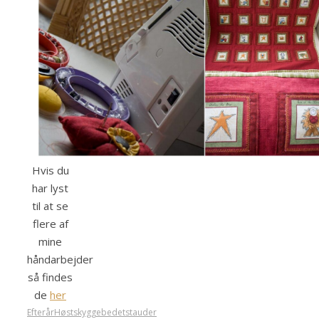
Hvis du
har lyst
til at se
flere af
mine
håndarbejder
så findes
de
her
Efterår
Høst
skyggebedet
stauder