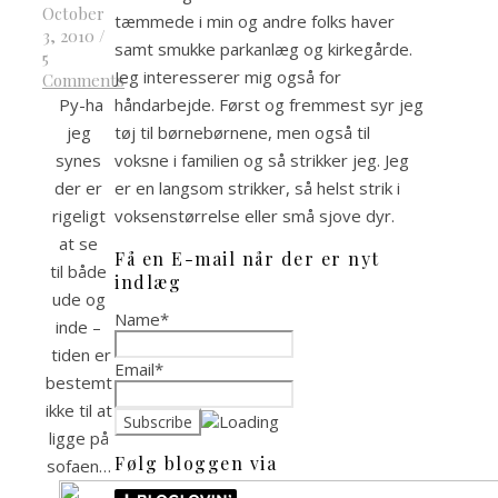
October
tæmmede i min og andre folks haver
3, 2010
/
samt smukke parkanlæg og kirkegårde.
5
Jeg interesserer mig også for
Comments
håndarbejde. Først og fremmest syr jeg
Py-ha
tøj til børnebørnene, men også til
jeg
voksne i familien og så strikker jeg. Jeg
synes
er en langsom strikker, så helst strik i
der er
voksenstørrelse eller små sjove dyr.
rigeligt
at se
Få en E-mail når der er nyt
til både
indlæg
ude og
Name*
inde –
tiden er
Email*
bestemt
ikke til at
ligge på
Følg bloggen via
sofaen…