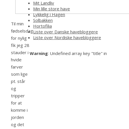
Mit Landliv
Min lille store have
Lykkelig i Hagen
Solbakken
Til min
Hortofilia
fødselsdag
Liste over Danske havebloggere
Liste over Nordiske havebloggere
for nylig
fik jeg 28
stauder i
Warning
: Undefined array key "title" in
hvide
farver
som lige
pt. står
og
tripper
for at
komme i
jorden
og det