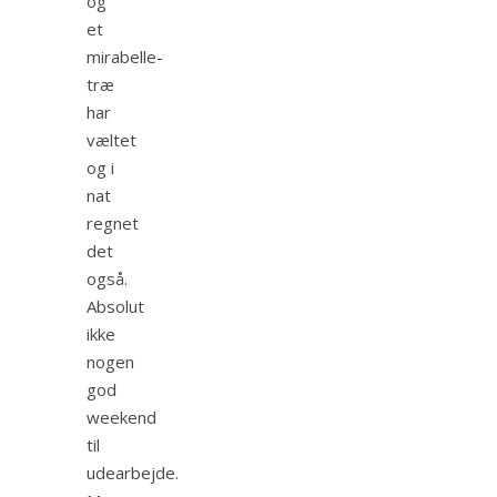
og
et
mirabelle-
træ
har
væltet
og i
nat
regnet
det
også.
Absolut
ikke
nogen
god
weekend
til
udearbejde.