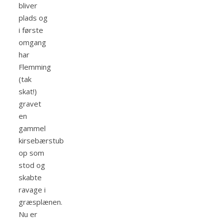
bliver
plads og
i første
omgang
har
Flemming
(tak
skat!)
gravet
en
gammel
kirsebærstub
op som
stod og
skabte
ravage i
græsplænen.
Nu er