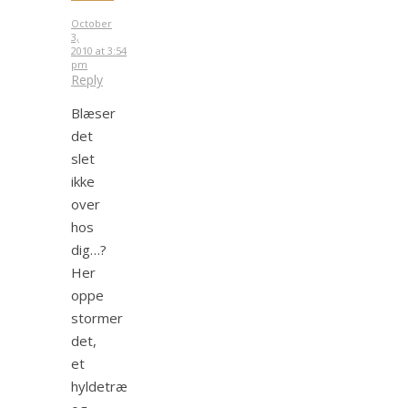
October
3,
2010 at 3:54
pm
Reply
Blæser
det
slet
ikke
over
hos
dig…?
Her
oppe
stormer
det,
et
hyldetræ