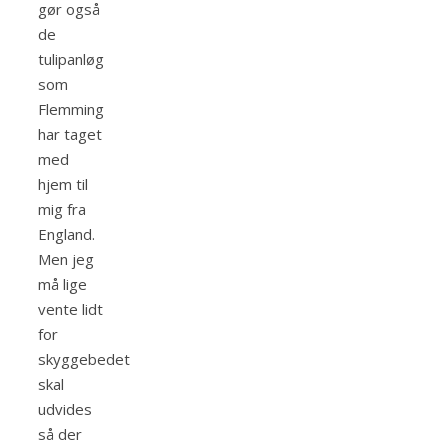
gør også
de
tulipanløg
som
Flemming
har taget
med
hjem til
mig fra
England.
Men jeg
må lige
vente lidt
for
skyggebedet
skal
udvides
så der