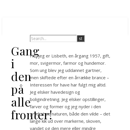
Gang
Hej jeg er Lisbeth, en årgang 1957, gift,
i
mor, svigermor, farmor og hundemor.
Som ung blev jeg uddannet gartner,
den
men skiftede efter en årrække brance –
på
Interessen for have har fulgt mig altid.
Jeg elsker havedesign og
alle
boligindretning. Jeg elsker opstillinger,
farver og former og jeg nyder i den
fronter!
grad at se naturen, både den vilde – det
lange kik ud over markerne, skoven,
vandet og den mere eller mindre