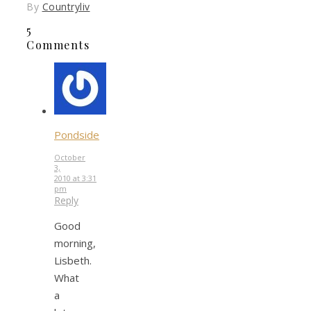
By
Countryliv
5
Comments
Pondside
October
3,
2010 at 3:31
pm
Reply
Good
morning,
Lisbeth.
What
a