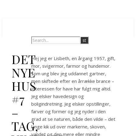
DET
Hej jeg er Lisbeth, en årgang 1957, gift,
mor, svigermor, farmor og hundemor.
NYE
Som ung blev jeg uddannet gartner,
HUS
men skiftede efter en årrække brance –
Interessen for have har fulgt mig altid.
#7
Jeg elsker havedesign og
boligindretning. Jeg elsker opstillinger,
–
farver og former og jeg nyder i den
grad at se naturen, både den vilde – det
TAG,
lange kik ud over markerne, skoven,
vandet og den mere eller mindre