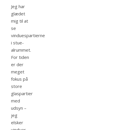
Jeg har
glædet
mig til at
se
vinduespartierne
i stue-
alrummet.
For tiden
er der
meget
fokus på
store
glaspartier
med
udsyn –
jeg
elsker
vinduer