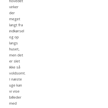
hovedet
virker
der
meget
langt fra
indkørsel
og op
langs
huset,
men det
er slet
ikke så
voldsomt.
I næste
uge kan
vi vise
billeder
med