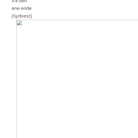
fra den
ene ende
(Sydvest)