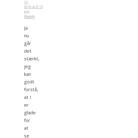
13,
2019 at 8:15
pm
Reply
Ja
nu
går
det
stærkt,
jeg
kan
godt
forstå,
at I
er
glade
for
at
se