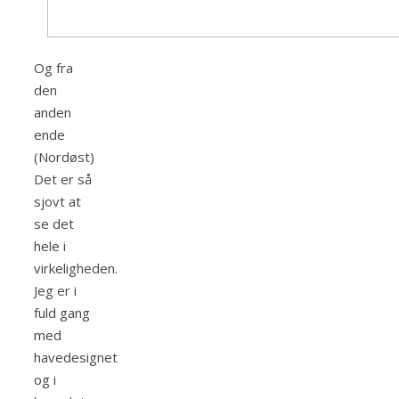
Og fra
den
anden
ende
(Nordøst)
Det er så
sjovt at
se det
hele i
virkeligheden.
Jeg er i
fuld gang
med
havedesignet
og i