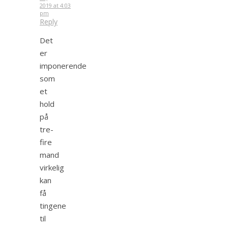
2019 at 4:03
pm
Reply
Det
er
imponerende
som
et
hold
på
tre-
fire
mand
virkelig
kan
få
tingene
til