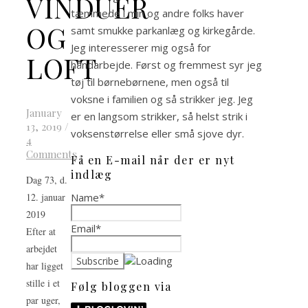
VINDUER
tæmmede i min og andre folks haver
OG
samt smukke parkanlæg og kirkegårde.
Jeg interesserer mig også for
LOFT
håndarbejde. Først og fremmest syr jeg
tøj til børnebørnene, men også til
voksne i familien og så strikker jeg. Jeg
January
er en langsom strikker, så helst strik i
13, 2019
/
voksenstørrelse eller små sjove dyr.
4
Comments
Få en E-mail når der er nyt
indlæg
Dag 73, d.
Name*
12. januar
2019
Email*
Efter at
arbejdet
har ligget
stille i et
Følg bloggen via
par uger,