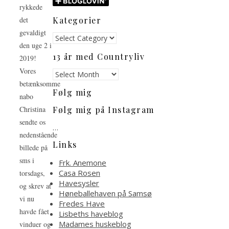
rykkede
Kategorier
det
gevaldigt
Kategorier
den uge 2 i
13 år med Countryliv
2019!
Vores
13
år
betænksomme
Følg mig
med
nabo
Countryliv
Christina
Følg mig på Instagram
sendte os
…
nedenstående
Links
billede på
sms i
Frk. Anemone
Casa Rosen
torsdags,
Havesysler
og skrev at
Høneballehaven på Samsø
vi nu
Fredes Have
havde fået
Lisbeths haveblog
Madames huskeblog
vinduer og