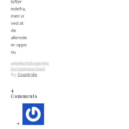
lofter
indefra,
men vi
ved at
de
allerede
er oppe
nu.
arkitektur
Nybyggeri
Nyt
hus
Tag
Vinduer
Visuel
By
Countryliv
4
Comments