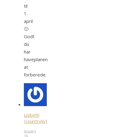
til
1.
april
🙂
Godt
du
har
haveplanen
at
forberede.
Lisbeth
(countryliv)
January
14,