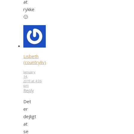
at
rykke
🙂
Lisbeth
(countryliv)
January
14,
2019 at 4:06
pm
Reply
Det
er
dejligt
at
se