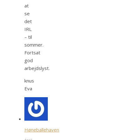
at
se
det
IRL
– til
sommer.
Fortsat
god
arbejdslyst.
knus
Eva
Høneballehaven
April