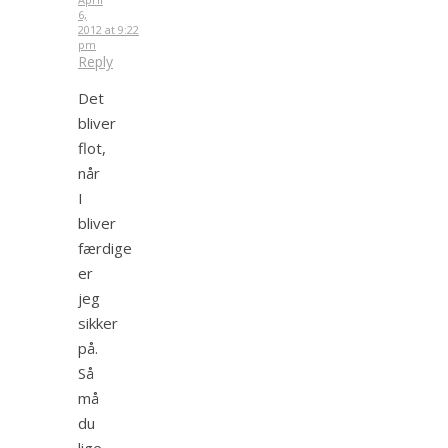
6,
2012 at 9:22
pm
Reply
Det
bliver
flot,
når
I
bliver
færdige
er
jeg
sikker
på.
Så
må
du
lige