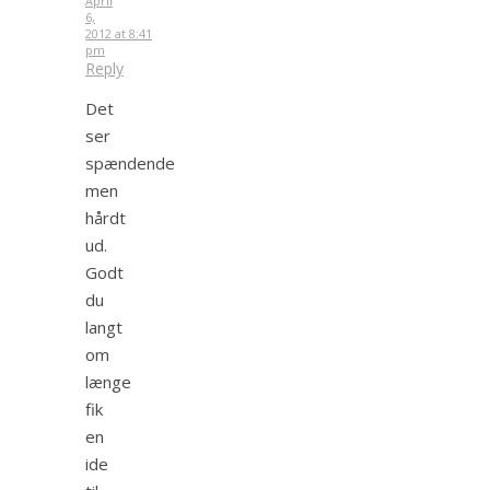
April
6,
2012 at 8:41
pm
Reply
Det
ser
spændende
men
hårdt
ud.
Godt
du
langt
om
længe
fik
en
ide