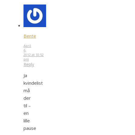
Bente
April
6,
2012 at 10:52
pm
Reply
Ja
kvindelist
må
der
til –
en
lille
pause