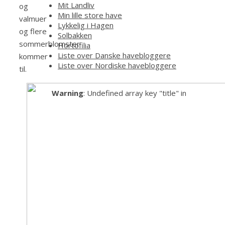
Mit Landliv
og
Min lille store have
valmuer
Lykkelig i Hagen
og flere
Solbakken
sommerblomster
Hortofilia
Liste over Danske havebloggere
kommer
Liste over Nordiske havebloggere
til.
Warning
: Undefined array key "title" in