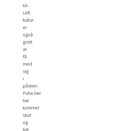
lol..
Lidt
kultur
er
også
godt
at
få
med
sig
i
påsken.
Puha..her
har
kommet
slud
og
lidt