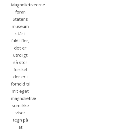
Magnolietræerne
foran
Statens
museum
står i
fuldt flor,
det er
utroligt
så stor
forskel
der er i
forhold til
mit eget
magnolietræ
som ikke
viser
tegn på
at