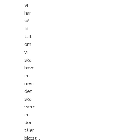
Vi
har
så
tit
talt
om
vi
skal
have
en…
men
det
skal
være
en
der
tåler
blæst…