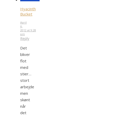
Hyacinth
Bucket
April
6,
2012 at 9:28
pm
Reply
Det
bliver
flot
med
stier…
stort
arbejde
men
skønt
når
det