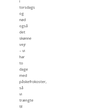
i
torsdags
og
nød
også
det
skønne
vejr
– vi
har
to
dage
med
påskefrokoster,
så
vi
trængte
til