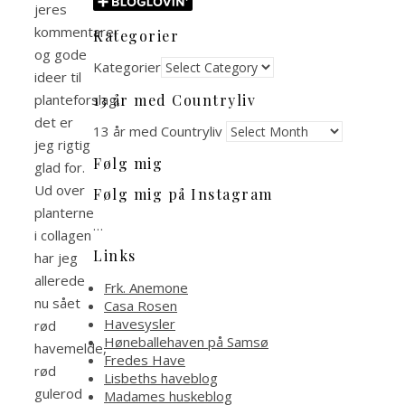
jeres
kommentarer
Kategorier
og gode
Kategorier
ideer til
13 år med Countryliv
planteforslag,
det er
13 år med Countryliv
jeg rigtig
Følg mig
glad for.
Ud over
Følg mig på Instagram
planterne
…
i collagen
Links
har jeg
allerede
Frk. Anemone
nu sået
Casa Rosen
Havesysler
rød
Høneballehaven på Samsø
havemelde,
Fredes Have
rød
Lisbeths haveblog
gulerod
Madames huskeblog