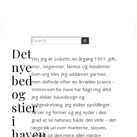
Det
Hej jeg er Lisbeth, en årgang 1957, gift,
nye
mor, svigermor, farmor og hundemor.
Som ung blev jeg uddannet gartner,
bed
men skiftede efter en årrække brance –
og
Interessen for have har fulgt mig altid.
Jeg elsker havedesign og
stier
boligindretning. Jeg elsker opstillinger,
farver og former og jeg nyder i den
i
grad at se naturen, både den vilde – det
lange kik ud over markerne, skoven,
haven
vandet og den mere eller mindre