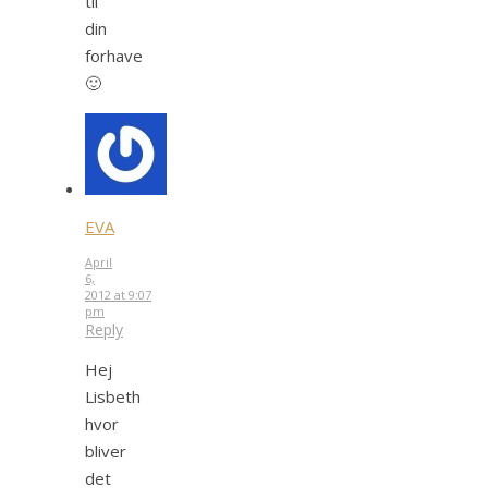
til
din
forhave
🙂
EVA
April
6,
2012 at 9:07
pm
Reply
Hej
Lisbeth
hvor
bliver
det