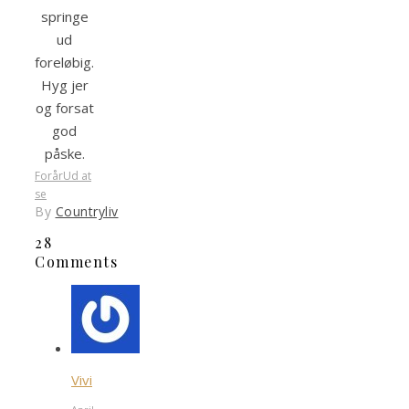
springe
ud
foreløbig.
Hyg jer
og forsat
god
påske.
Forår
Ud at
se
By
Countryliv
28
Comments
Vivi