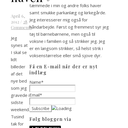
tæmmede i min og andre folks haver
samt smukke parkanlæg og kirkegårde.
April 6,
Jeg interesserer mig også for
2012
/
28
håndarbejde. Først og fremmest syr jeg
Comments
tøj til børnebørnene, men også til
Jeg
voksne i familien og så strikker jeg. Jeg
synes at
er en langsom strikker, så helst strik i
I skal se
voksenstørrelse eller små sjove dyr.
lidt
Få en E-mail når der er nyt
billeder
indlæg
af det
nye bed
Name*
som jeg
Email*
gravede i
sidste
weekend.
Tusind
Følg bloggen via
tak for