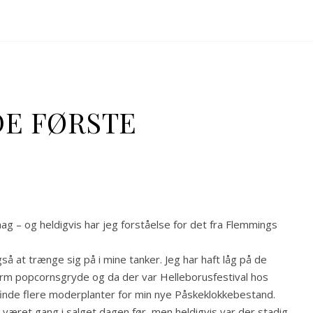
DE FØRSTE
ag – og heldigvis har jeg forståelse for det fra Flemmings
 at trænge sig på i mine tanker. Jeg har haft låg på de
varm popcornsgryde og da der var Helleborusfestival hos
finde flere moderplanter for min nye Påskeklokkebestand.
 været gang i salget dagen før, men heldigvis var der stadig