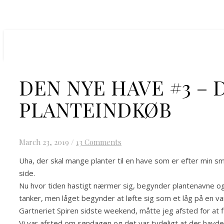
DEN NYE HAVE #3 – 
PLANTEINDKØB
March 23, 2019
/
13 Comments
Uha, der skal mange planter til en have som er efter min sm
side.
Nu hvor tiden hastigt nærmer sig, begynder plantenavne også
tanker, men låget begynder at løfte sig som et låg på en 
Gartneriet Spiren sidste weekend, måtte jeg afsted for at 
Vi var afsted om søndagen og det var tydeligt at der havde