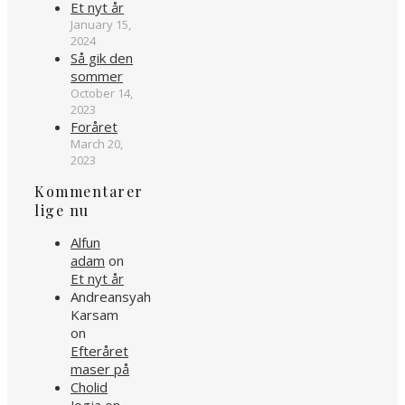
Et nyt år
January 15,
2024
Så gik den
sommer
October 14,
2023
Foråret
March 20,
2023
Kommentarer
lige nu
Alfun
adam
on
Et nyt år
Andreansyah
Karsam
on
Efteråret
maser på
Cholid