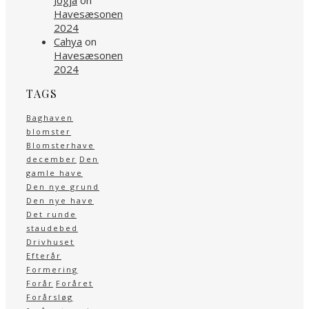
Jogja
on
Havesæsonen
2024
Cahya
on
Havesæsonen
2024
TAGS
Baghaven
blomster
Blomsterhave
december
Den
gamle have
Den nye grund
Den nye have
Det runde
staudebed
Drivhuset
Efterår
Formering
Forår
Foråret
Forårsløg