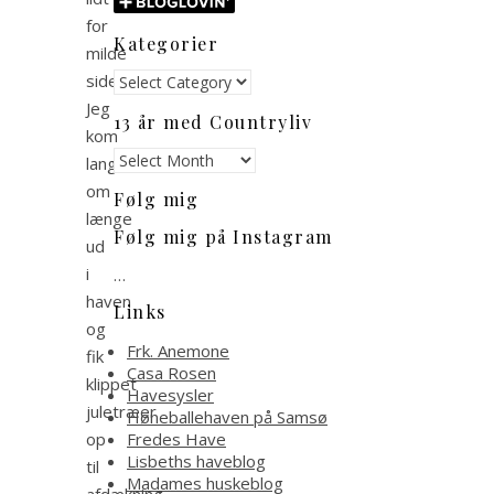
for
Kategorier
milde
Kategorier
side.
Jeg
13 år med Countryliv
kom
13
langt
år
om
Følg mig
med
længe
Countryliv
Følg mig på Instagram
ud
i
…
haven
Links
og
Frk. Anemone
fik
Casa Rosen
klippet
Havesysler
juletræer
Høneballehaven på Samsø
op
Fredes Have
Lisbeths haveblog
til
Madames huskeblog
afdækning