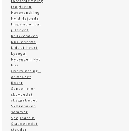
forårsstemning
frø
Haven
Havevandring
Hvid
Højbede
Inspiration
Jul
julepynt
Krukkehaven
Køkkenhave
Lidt af hvert
Lysegul
Nybyggeri
Nyt
hus
Overvintring i
drivhuset
Roser
Sensommer
skovbedet
skyggebedet
Skærehaven
sommer
Spejlbassin
Staudebedet
stauder