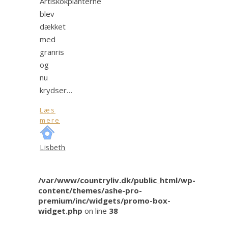
Artiskokplanterne
blev
dækket
med
granris
og
nu
krydser…
Læs
mere
Lisbeth
/var/www/countryliv.dk/public_html/wp-
content/themes/ashe-pro-
premium/inc/widgets/promo-box-
widget.php
on line
38