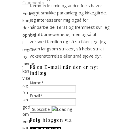
Comments
tæmmede i min og andre folks haver
samt smukke parkanlæg og kirkegårde.
Endelig
Jeg interesserer mig også for
kom
håndarbejde. Først og fremmest syr jeg
der
tøj til børnebørnene, men også til
ophold
voksne i familien og så strikker jeg. Jeg
i
er en langsom strikker, så helst strik i
regnen
voksenstørrelse eller små sjove dyr.
og
januar
Få en E-mail når der er nyt
kan
indlæg
vise
Name*
sig
fra
Email*
sin
gode
om
Følg bloggen via
end
lidt