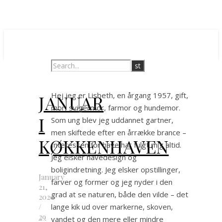
Hej jeg er Lisbeth, en årgang 1957, gift,
JANUAR
mor, svigermor, farmor og hundemor.
I
Som ung blev jeg uddannet gartner,
men skiftede efter en årrække brance –
KØKKENHAVEN
Interessen for have har fulgt mig altid.
Jeg elsker havedesign og
boligindretning. Jeg elsker opstillinger,
January
farver og former og jeg nyder i den
21,
grad at se naturen, både den vilde – det
2020
/
lange kik ud over markerne, skoven,
29
vandet og den mere eller mindre