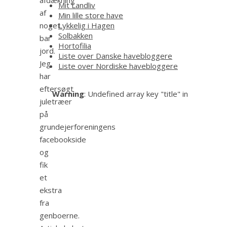
Mit Landliv
af
Min lille store have
noget
Lykkelig i Hagen
Solbakken
bar
Hortofilia
jord.
Liste over Danske havebloggere
Jeg
Liste over Nordiske havebloggere
har
eftersøgt
Warning
: Undefined array key "title" in
juletræer
på
grundejerforeningens
facebookside
og
fik
et
ekstra
fra
genboerne.