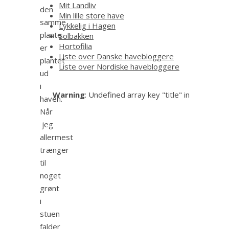
Mit Landliv
den
Min lille store have
samme
Lykkelig i Hagen
plante
Solbakken
Hortofilia
er
Liste over Danske havebloggere
plantet
Liste over Nordiske havebloggere
ud
i
Warning
: Undefined array key "title" in
haven.
Når
jeg
allermest
trænger
til
noget
grønt
i
stuen
falder