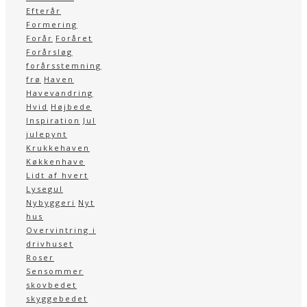
Efterår
Formering
Forår
Foråret
Forårsløg
forårsstemning
frø
Haven
Havevandring
Hvid
Højbede
Inspiration
Jul
julepynt
Krukkehaven
Køkkenhave
Lidt af hvert
Lysegul
Nybyggeri
Nyt
hus
Overvintring i
drivhuset
Roser
Sensommer
skovbedet
skyggebedet