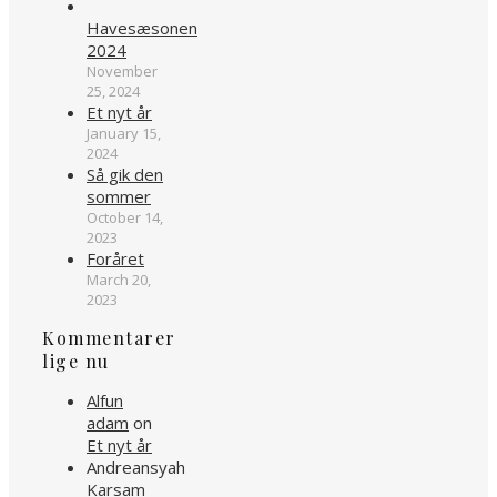
Havesæsonen
2024
November
25, 2024
Et nyt år
January 15,
2024
Så gik den
sommer
October 14,
2023
Foråret
March 20,
2023
Kommentarer
lige nu
Alfun
adam
on
Et nyt år
Andreansyah
Karsam