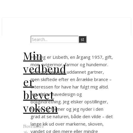
Min
Hej jeg er Lisbeth, en årgang 1957, gift,
vedbend
mor, svigermor, farmor og hundemor.
Som ung blev jeg uddannet gartner,
er
men skiftede efter en årrække brance –
Interessen for have har fulgt mig altid.
blevet
Jeg elsker havedesign og
boligindretning. Jeg elsker opstillinger,
voksen
farver og former og jeg nyder i den
grad at se naturen, både den vilde – det
lange kik ud over markerne, skoven,
November
vandet og den mere eller mindre
26,