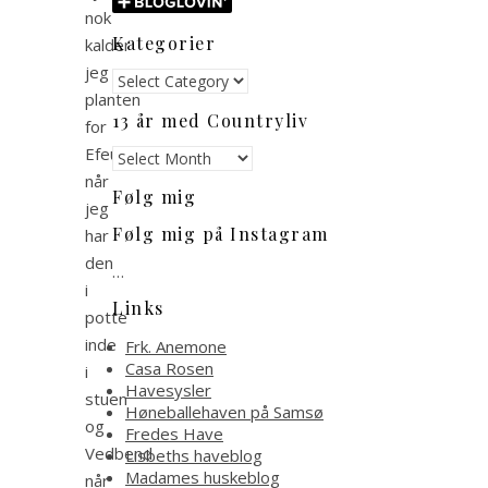
nok
Kategorier
kalder
jeg
Kategorier
planten
13 år med Countryliv
for
Efeu
13
år
når
Følg mig
med
jeg
Countryliv
Følg mig på Instagram
har
den
…
i
Links
potte
inde
Frk. Anemone
Casa Rosen
i
Havesysler
stuen
Høneballehaven på Samsø
og
Fredes Have
Vedbend
Lisbeths haveblog
Madames huskeblog
når