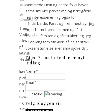
2011
tæmmede i min og andre folks haver
/
samt smukke parkanlæg og kirkegårde.
26
Jeg interesserer mig også for
Comments
håndarbejde. Først og fremmest syr jeg
Efeu,
tøj til børnebørnene, men også til
Vedbend
voksne i familien og så strikker jeg. Jeg
eller
er en langsom strikker, så helst strik i
på
voksenstørrelse eller små sjove dyr.
latinsk
Få en E-mail når der er nyt
Hedera
indlæg
–
Name*
kær
plante
Email*
har
mange
navne,
og
Følg bloggen via
sjovt