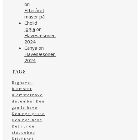
on
Efteråret
maser på
Cholid
Jogja
on
Havesæsonen
2024
Cahya
on
Havesæsonen
2024
TAGS
Baghaven
blomster
Blomsterhave
december
Den
gamle have
Den nye grund
Den nye have
Det runde
staudebed
Drivhuset