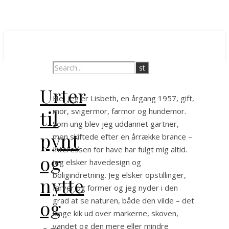
Urter
Hej jeg er Lisbeth, en årgang 1957, gift,
til
mor, svigermor, farmor og hundemor.
Som ung blev jeg uddannet gartner,
pynt
men skiftede efter en årrække brance –
Interessen for have har fulgt mig altid.
og
Jeg elsker havedesign og
boligindretning. Jeg elsker opstillinger,
nytte
farver og former og jeg nyder i den
grad at se naturen, både den vilde – det
og
lange kik ud over markerne, skoven,
vandet og den mere eller mindre