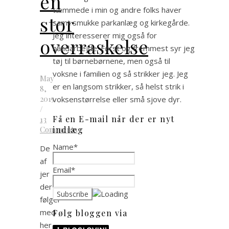
en
tæmmede i min og andre folks haver
stor
samt smukke parkanlæg og kirkegårde.
Jeg interesserer mig også for
overraskelse
håndarbejde. Først og fremmest syr jeg
tøj til børnebørnene, men også til
voksne i familien og så strikker jeg. Jeg
May
er en langsom strikker, så helst strik i
8,
2015
voksenstørrelse eller små sjove dyr.
/
Få en E-mail når der er nyt
13
Comments
indlæg
Name*
De
af
Email*
jer
der
følger
med
Følg bloggen via
her