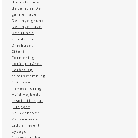
Blomsterhave
december
Den
gamle have
Den nye grund
Den nye have
Det runde
staudebed
Drivhuset
Efterår
Formering
Forår
Foråret
Forårsløg
forårsstemning
frø
Haven
Havevandring
Hvid
Højbede
Inspiration
Jul
julepynt
Krukkehaven
Køkkenhave
Lidt af hvert
Lysegul
Nybyggeri
Nyt