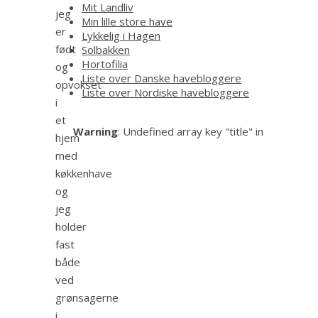
Mit Landliv
jeg
Min lille store have
er
Lykkelig i Hagen
født
Solbakken
Hortofilia
og
Liste over Danske havebloggere
opvokset
Liste over Nordiske havebloggere
i
et
Warning
: Undefined array key "title" in
hjem
med
køkkenhave
og
jeg
holder
fast
både
ved
grønsagerne
i