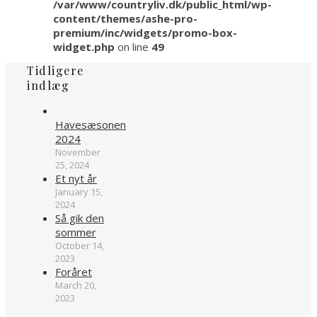
/var/www/countryliv.dk/public_html/wp-
content/themes/ashe-pro-
premium/inc/widgets/promo-box-
widget.php
on line
49
Tidligere
indlæg
Havesæsonen
2024
November
25, 2024
Et nyt år
January 15,
2024
Så gik den
sommer
October 14,
2023
Foråret
March 20,
2023