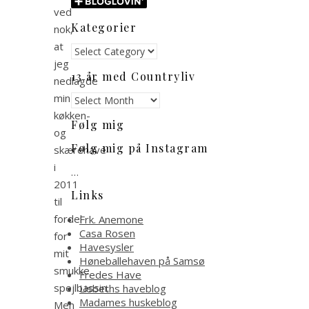
ved
Kategorier
nok,
at
Kategorier
jeg
13 år med Countryliv
nedlagde
min
13
år
køkken-
Følg mig
med
og
Countryliv
Følg mig på Instagram
skærehave
i
…
2011
Links
til
fordel
Frk. Anemone
Casa Rosen
for
Havesysler
mit
Høneballehaven på Samsø
smukke
Fredes Have
spejlbassin.
Lisbeths haveblog
Madames huskeblog
Men