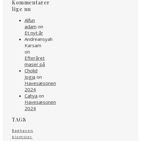
Kommentarer
lige nu
Alfun
adam
on
Et nyt år
Andreansyah
Karsam
on
Efteråret
maser på
Cholid
Jogja
on
Havesæsonen
2024
Cahya
on
Havesæsonen
2024
TAGS
Baghaven
blomster