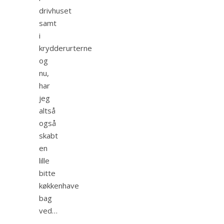
drivhuset
samt
i
krydderurterne
og
nu,
har
jeg
altså
også
skabt
en
lille
bitte
køkkenhave
bag
ved…