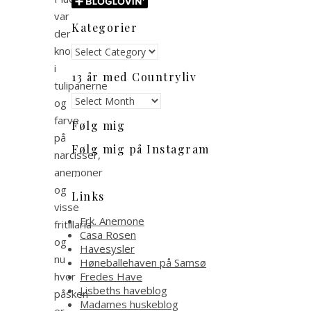
var
Kategorier
der
Kategorier
knopper
i
13 år med Countryliv
tulipanerne
13
og
år
farve
Følg mig
med
på
Countryliv
Følg mig på Instagram
narcisser,
anemoner
…
og
Links
visse
Frk. Anemone
fritillaria
Casa Rosen
og
Havesysler
nu
Høneballehaven på Samsø
hvor
Fredes Have
Lisbeths haveblog
påsken
Madames huskeblog
er