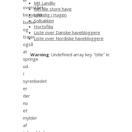
Mit Landliv
overstået
Min lille store have
begynder
Lykkelig i Hagen
Solbakken
buske
Hortofilia
og
Liste over Danske havebloggere
træer
Liste over Nordiske havebloggere
også
at
Warning
: Undefined array key "title" in
springe
ud.
I
syrenbedet
er
der
nu
et
mylder
af