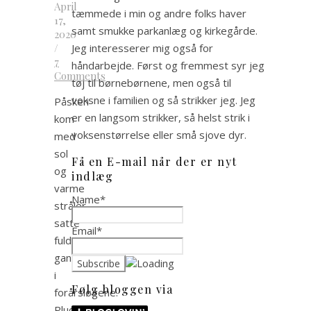
April
tæmmede i min og andre folks haver
17,
samt smukke parkanlæg og kirkegårde.
2020
/
Jeg interesserer mig også for
7
håndarbejde. Først og fremmest syr jeg
Comments
tøj til børnebørnene, men også til
voksne i familien og så strikker jeg. Jeg
Påsken
er en langsom strikker, så helst strik i
kom
voksenstørrelse eller små sjove dyr.
med
sol
Få en E-mail når der er nyt
og
indlæg
varme
Name*
stråler
satte
Email*
fuld
gang
i
Følg bloggen via
forårsløgene.
Pludselig