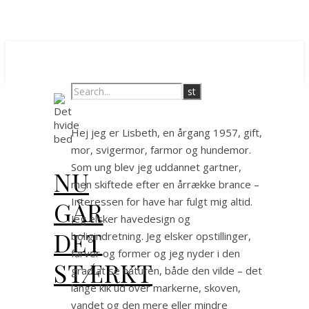
Hej jeg er Lisbeth, en årgang 1957, gift,
mor, svigermor, farmor og hundemor.
Som ung blev jeg uddannet gartner,
NU
men skiftede efter en årrække brance –
Interessen for have har fulgt mig altid.
GÅR
Jeg elsker havedesign og
DET
boligindretning. Jeg elsker opstillinger,
farver og former og jeg nyder i den
STÆRKT
grad at se naturen, både den vilde – det
lange kik ud over markerne, skoven,
vandet og den mere eller mindre