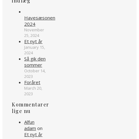
indlæg
Havesæsonen
2024
November
25, 2024
Et nyt år
January 15,
2024
Så gik den
sommer
October 14,
2023
Foråret
March 20,
2023
Kommentarer
lige nu
Alfun
adam
on
Et nyt år