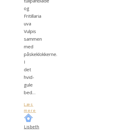
tulipanblade
og
Fritillaria
uva
Vulpis
sammen
med
påskeklokkerne.
I
det
hvid-
gule
bed…
Læs
mere
Lisbeth