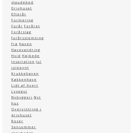
staudebed
Drivhuset
Efterår
Formering
Forår
Foråret
Forårsløg
forårsstemning
frø
Haven
Havevandring
Hvid
Højbede
Inspiration
Jul
julepynt
Krukkehaven
Køkkenhave
Lidt af hvert
Lysegul
Nybyggeri
Nyt
hus
Overvintring i
drivhuset
Roser
Sensommer
skovbedet