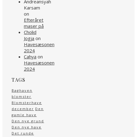
Andreansyah
Karsam
on
Efteråret
maser på
Cholid
Jogja
on
Havesæsonen
2024
Cahya
on
Havesæsonen
2024
TAGS
Baghaven
blomster
Blomsterhave
december
Den
gamle have
Den nye grund
Den nye have
Det runde