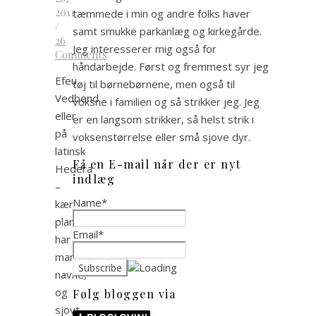
2011
tæmmede i min og andre folks haver
/
samt smukke parkanlæg og kirkegårde.
26
Jeg interesserer mig også for
Comments
håndarbejde. Først og fremmest syr jeg
Efeu,
tøj til børnebørnene, men også til
Vedbend
voksne i familien og så strikker jeg. Jeg
eller
er en langsom strikker, så helst strik i
på
voksenstørrelse eller små sjove dyr.
latinsk
Få en E-mail når der er nyt
Hedera
indlæg
–
Name*
kær
plante
Email*
har
mange
navne,
og
Følg bloggen via
sjovt