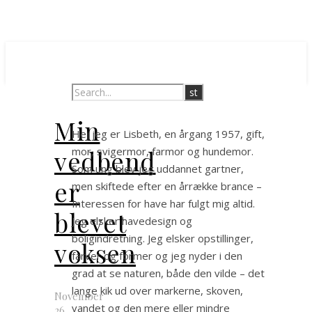
Min
Hej jeg er Lisbeth, en årgang 1957, gift,
vedbend
mor, svigermor, farmor og hundemor.
Som ung blev jeg uddannet gartner,
er
men skiftede efter en årrække brance –
Interessen for have har fulgt mig altid.
blevet
Jeg elsker havedesign og
boligindretning. Jeg elsker opstillinger,
voksen
farver og former og jeg nyder i den
grad at se naturen, både den vilde – det
lange kik ud over markerne, skoven,
November
vandet og den mere eller mindre
26,