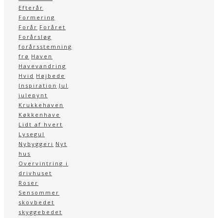
Efterår
Formering
Forår
Foråret
Forårsløg
forårsstemning
frø
Haven
Havevandring
Hvid
Højbede
Inspiration
Jul
julepynt
Krukkehaven
Køkkenhave
Lidt af hvert
Lysegul
Nybyggeri
Nyt
hus
Overvintring i
drivhuset
Roser
Sensommer
skovbedet
skyggebedet