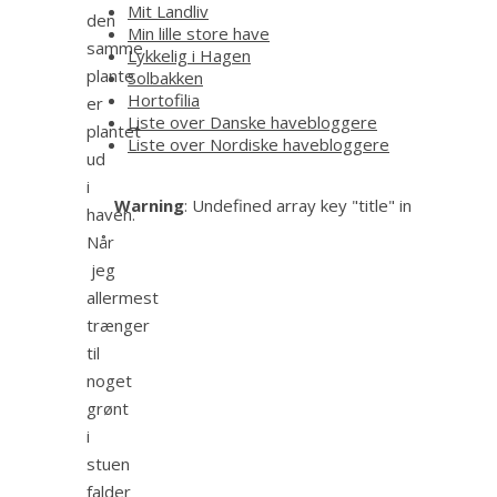
Mit Landliv
den
Min lille store have
samme
Lykkelig i Hagen
plante
Solbakken
Hortofilia
er
Liste over Danske havebloggere
plantet
Liste over Nordiske havebloggere
ud
i
Warning
: Undefined array key "title" in
haven.
Når
jeg
allermest
trænger
til
noget
grønt
i
stuen
falder