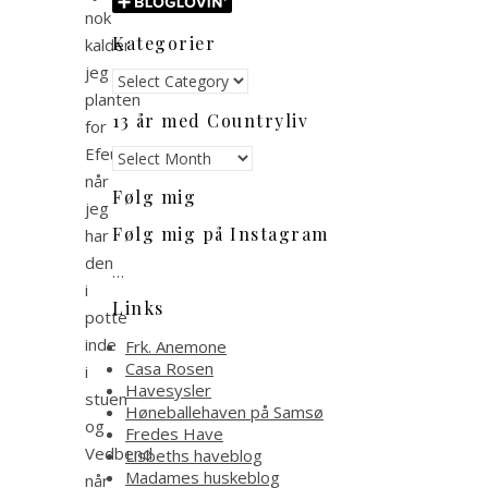
nok
Kategorier
kalder
jeg
Kategorier
planten
13 år med Countryliv
for
Efeu
13
år
når
Følg mig
med
jeg
Countryliv
Følg mig på Instagram
har
den
…
i
Links
potte
inde
Frk. Anemone
Casa Rosen
i
Havesysler
stuen
Høneballehaven på Samsø
og
Fredes Have
Vedbend
Lisbeths haveblog
Madames huskeblog
når