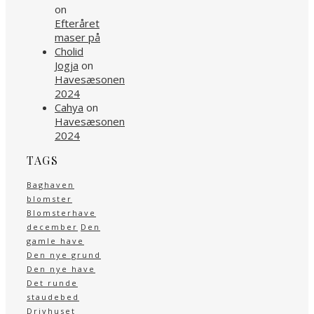
on
Efteråret
maser på
Cholid
Jogja
on
Havesæsonen
2024
Cahya
on
Havesæsonen
2024
TAGS
Baghaven
blomster
Blomsterhave
december
Den
gamle have
Den nye grund
Den nye have
Det runde
staudebed
Drivhuset