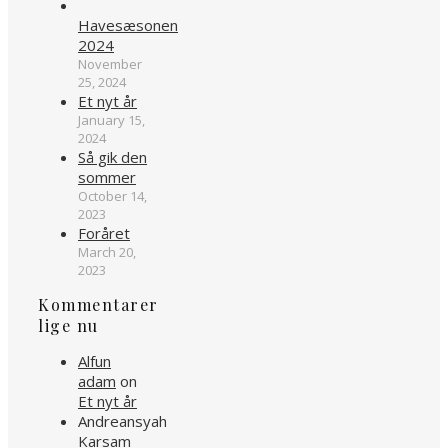
Havesæsonen
2024
November
25, 2024
Et nyt år
January 15,
2024
Så gik den
sommer
October 14,
2023
Foråret
March 20,
2023
Kommentarer
lige nu
Alfun
adam
on
Et nyt år
Andreansyah
Karsam