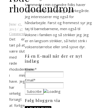
rhododendron
tæmmede i min og andre folks haver
samt smukke parkanlæg og kirkegårde.
Jeg interesserer mig også for
håndarbejde. Først og fremmest syr jeg
June 17,
tøj til børnebørnene, men også til
2013
/
17
Comments
voksne i familien og så strikker jeg. Jeg
Det er
er en langsom strikker, så helst strik i
tæt på at
voksenstørrelse eller små sjove dyr.
være slut
Få en E-mail når der er nyt
med
indlæg
røde
Name*
rhododendron
i min
Email*
have. Jeg
har
virkelig
forsøgt
Følg bloggen via
at forlige