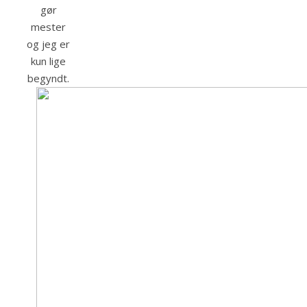
gør
mester
og jeg er
kun lige
begyndt.