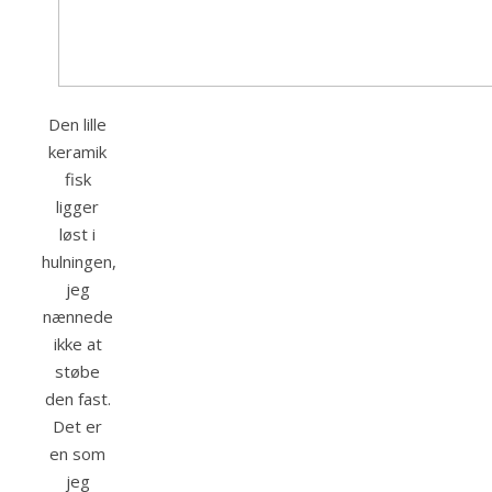
Den lille
keramik
fisk
ligger
løst i
hulningen,
jeg
nænnede
ikke at
støbe
den fast.
Det er
en som
jeg