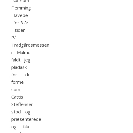
kar som
Flemming
lavede
for 3 år
siden.
På
Trädgårdsmessen
i Malmö
faldt jeg
pladask
for de
forme
som
Cattis
Steffensen
stod og
præsenterede
og ikke