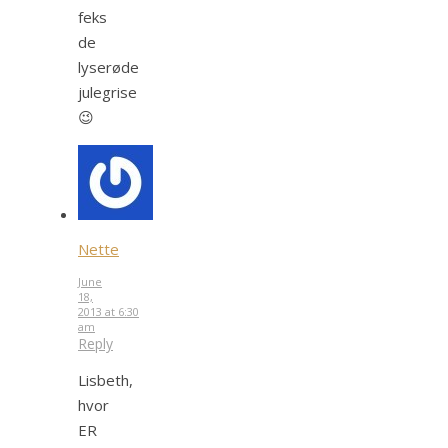
feks
de
lyserøde
julegrise
😉
Nette
June
18,
2013 at 6:30
am
Reply
Lisbeth,
hvor
ER