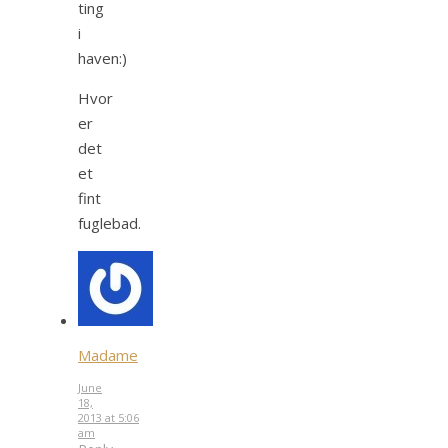
ting
i
haven:)
Hvor
er
det
et
fint
fuglebad.
Madame
June
18,
2013 at 5:06
am