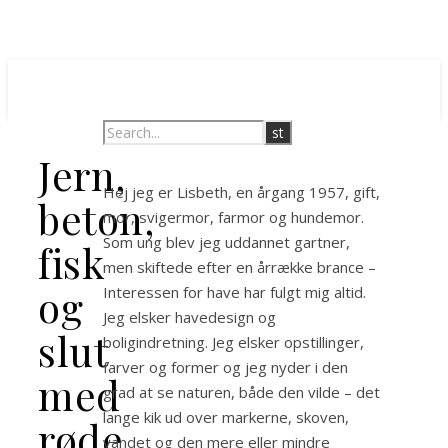
Jern,
Hej jeg er Lisbeth, en årgang 1957, gift,
beton,
mor, svigermor, farmor og hundemor.
Som ung blev jeg uddannet gartner,
fisk
men skiftede efter en årrække brance –
og
Interessen for have har fulgt mig altid.
Jeg elsker havedesign og
slut
boligindretning. Jeg elsker opstillinger,
farver og former og jeg nyder i den
med
grad at se naturen, både den vilde – det
lange kik ud over markerne, skoven,
røde
vandet og den mere eller mindre