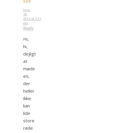
June
18,
2013 at 3:21
am
Reply
Hi,
hi,
dejligt
at
møde
en,
der
heller
ikke
kan
lide
store
røde