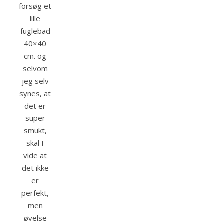
forsøg et
lille
fuglebad
40×40
cm. og
selvom
jeg selv
synes, at
det er
super
smukt,
skal I
vide at
det ikke
er
perfekt,
men
øvelse