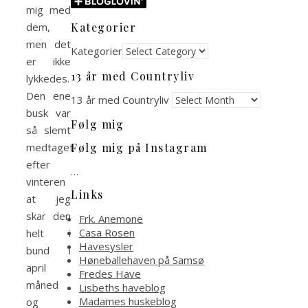
mig med
Kategorier
dem,
men det
Kategorier
er ikke
13 år med Countryliv
lykkedes.
Den ene
13 år med Countryliv
busk var
Følg mig
så slemt
medtaget
Følg mig på Instagram
efter
…
vinteren
Links
at jeg
skar den
Frk. Anemone
Casa Rosen
helt i
Havesysler
bund i
Høneballehaven på Samsø
april
Fredes Have
måned
Lisbeths haveblog
Madames huskeblog
og