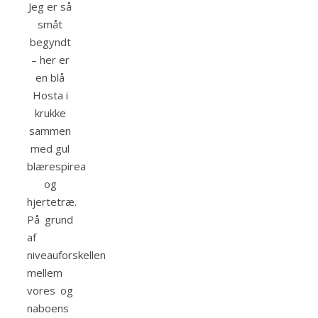
Jeg er så
småt
begyndt
– her er
en blå
Hosta i
krukke
sammen
med gul
blærespirea
og
hjertetræ.
På grund
af
niveauforskellen
mellem
vores og
naboens