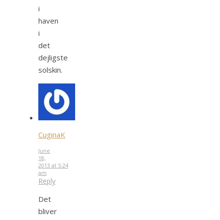
i
haven
i
det
dejligste
solskin.
CuginaK
June
18,
2013 at 5:24
am
Reply
Det
bliver