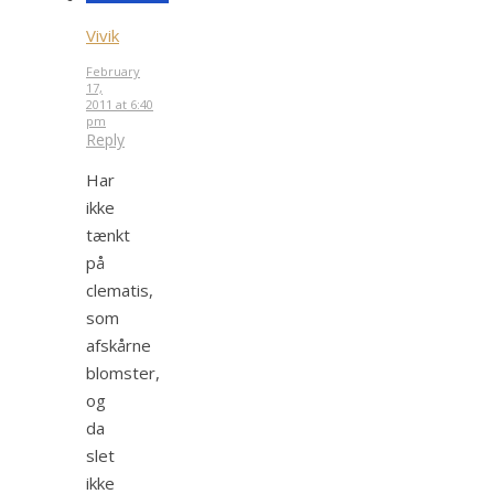
Vivik
February
17,
2011 at 6:40
pm
Reply
Har
ikke
tænkt
på
clematis,
som
afskårne
blomster,
og
da
slet
ikke