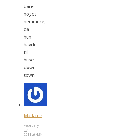
bare
noget
nemmere,
da
hun
havde
til
huse
down
town.
Madame
February
17,
2011 at 4:54