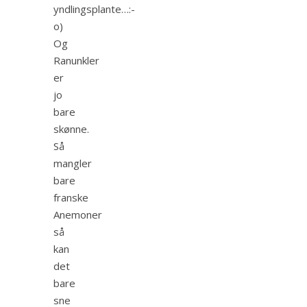
yndlingsplante…:-
o)
Og
Ranunkler
er
jo
bare
skønne.
Så
mangler
bare
franske
Anemoner
så
kan
det
bare
sne