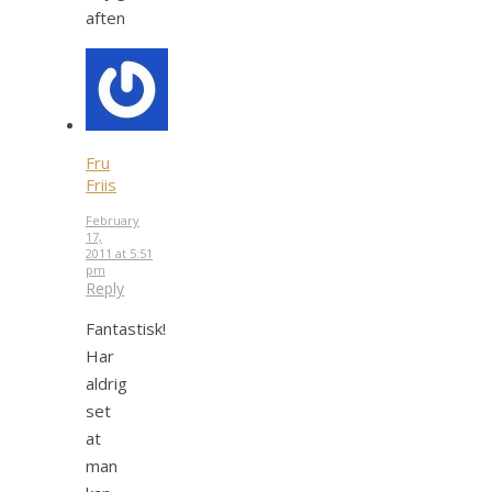
aften
Fru
Friis
February
17,
2011 at 5:51
pm
Reply
Fantastisk!
Har
aldrig
set
at
man