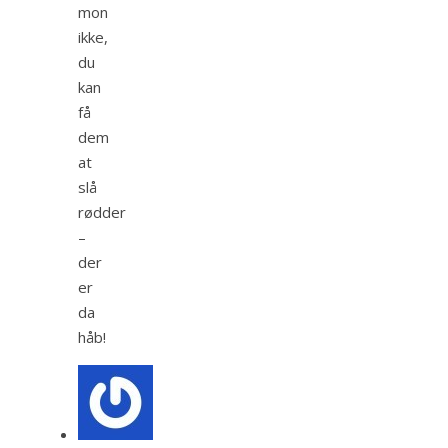
mon
ikke,
du
kan
få
dem
at
slå
rødder
–
der
er
da
håb!