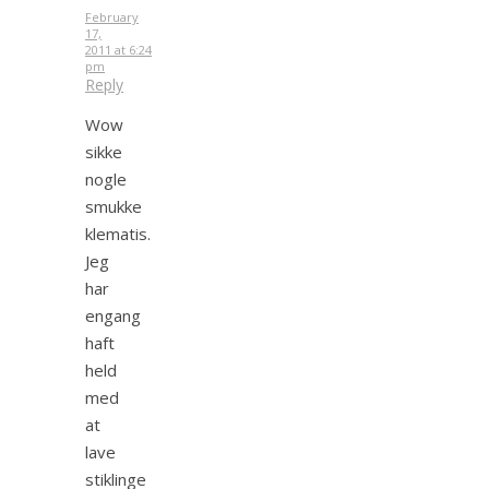
February
17,
2011 at 6:24
pm
Reply
Wow
sikke
nogle
smukke
klematis.
Jeg
har
engang
haft
held
med
at
lave
stiklinge