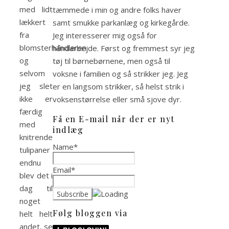
med lidt
tæmmede i min og andre folks haver
lækkert
samt smukke parkanlæg og kirkegårde.
fra
Jeg interesserer mig også for
blomsterhandleren
håndarbejde. Først og fremmest syr jeg
og
tøj til børnebørnene, men også til
selvom
voksne i familien og så strikker jeg. Jeg
jeg slet
er en langsom strikker, så helst strik i
ikke er
voksenstørrelse eller små sjove dyr.
færdig
Få en E-mail når der er nyt
med
indlæg
knitrende
Name*
tulipaner
endnu
Email*
blev det i
dag til
noget
Følg bloggen via
helt helt
andet, se