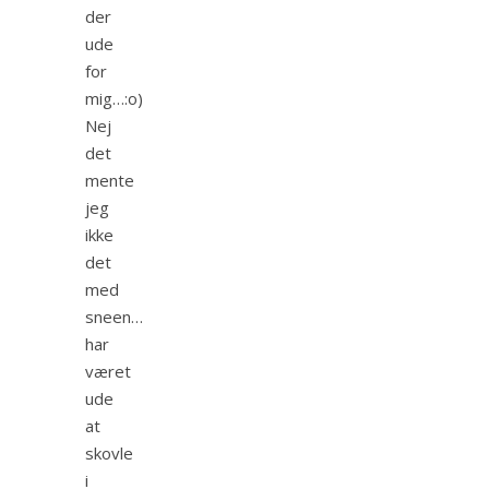
der
ude
for
mig…:o)
Nej
det
mente
jeg
ikke
det
med
sneen…
har
været
ude
at
skovle
i