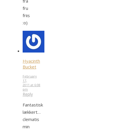
fra
fru
friis
:o)
Hyacinth
Bucket
February
17,
2011 at 6:08
pm
Reply
Fantastisk
lækkert…
clematis
min