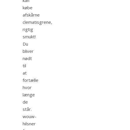
kan
købe
afskårne
clematisgrene,
rigtig
smukt!
Du
bliver
nødt
til
at
fortælle
hvor
længe
de
står.
wouw-
hilsner