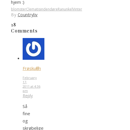
hjem :)
blomster
Clematis
indendøre
Ranunkel
Vinter
By
Countryliv
18
Comments
Frøskuffen
February
17,
2011 at 4:36
pm
Reply
Så
fine
og
skrøbelige