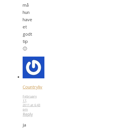
må
hun
have
et
godt
tip
🙂
Countryliv
February
17,
2011 at 6:43
pm
Reply
Ja