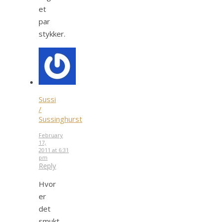
et
par
stykker.
Sussi
/
Sussinghurst
February
17,
2011 at 6:31
pm
Reply
Hvor
er
det
smukt