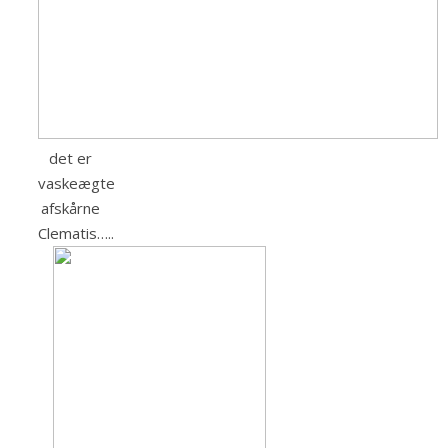
det er
vaskeægte
afskårne
Clematis…..