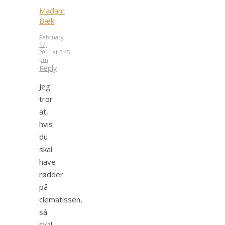
Madam
Bæk
February
17,
2011 at 5:45
pm
Reply
Jeg
tror
at,
hvis
du
skal
have
rødder
på
clematissen,
så
skal