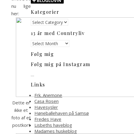
nu lige
Kategorier
her:
Kategorier
13 år med Countryliv
13
år
Følg mig
med
Countryliv
Følg mig på Instagram
…
Links
Frk. Anemone
Casa Rosen
Dette er
Havesysler
ikke et
Høneballehaven på Samsø
foto af et
Fredes Have
Lisbeths haveblog
postkort
Madames huskeblog