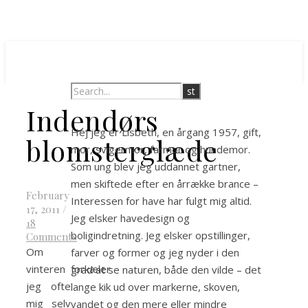
Indendørs
Hej jeg er Lisbeth, en årgang 1957, gift,
blomsterglæde
mor, svigermor, farmor og hundemor.
Som ung blev jeg uddannet gartner,
men skiftede efter en årrække brance –
February
Interessen for have har fulgt mig altid.
17, 2011
/
Jeg elsker havedesign og
18
boligindretning. Jeg elsker opstillinger,
Comments
Om
farver og former og jeg nyder i den
vinteren forkæler
grad at se naturen, både den vilde – det
jeg ofte
lange kik ud over markerne, skoven,
mig selv
vandet og den mere eller mindre