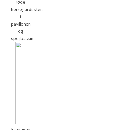
røde
herregårdssten
i
pavillonen
og
spejlbassin
Julegaven