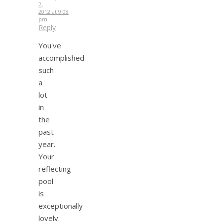
2,
2012 at 9:08
pm
Reply
You've
accomplished
such
a
lot
in
the
past
year.
Your
reflecting
pool
is
exceptionally
lovely.