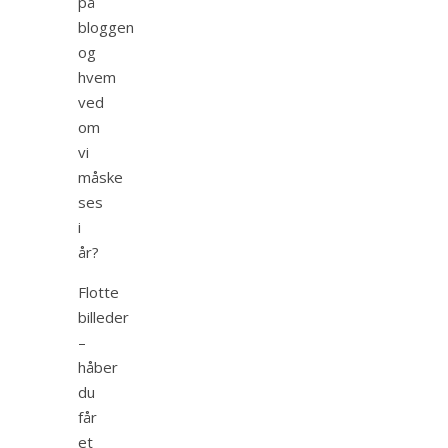
på
bloggen
og
hvem
ved
om
vi
måske
ses
i
år?
Flotte
billeder
–
håber
du
får
et