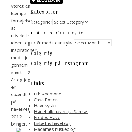
været en
Kategorier
kæmpe
fornøjelse
Kategorier
at
13 år med Countryliv
udveksle
13 år med Countryliv
ideer og
inspirationer
Følg mig
med jer
Følg mig på Instagram
gennem
snart 2
…
år og jeg
Links
er
Frk. Anemone
spændt
Casa Rosen
på
Havesysler
havelivet
Høneballehaven på Samsø
2012
Fredes Have
Lisbeths haveblog
bringer.
Madames huskeblog