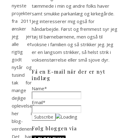
nyeste
tæmmede i min og andre folks haver
projekter
samt smukke parkanlæg og kirkegårde.
fra 2011
Jeg interesserer mig også for
ønsker
håndarbejde. Først og fremmest syr jeg
jeg jer
tøj til børnebørnene, men også til
alle et
voksne i familien og så strikker jeg. Jeg
rigtig
er en langsom strikker, så helst strik i
godt
voksenstørrelse eller små sjove dyr.
nytår og
Få en E-mail når der er nyt
tusind
indlæg
tak for
Name*
mange
dejlige
Email*
oplevelser
her i
blog-
Følg bloggen via
verdenen.
Det har