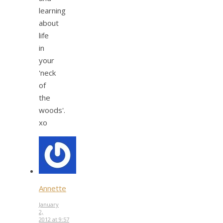
learning
about
life
in
your
'neck
of
the
woods'.
xo
Annette
January
2,
2012 at 9:57