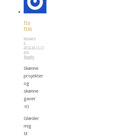
Fru
Friis
January
2,
2012 at 11:11
pm
Reply
Skønne
projekter
og
skønne
gaver
:o)
Glæder
mig
til