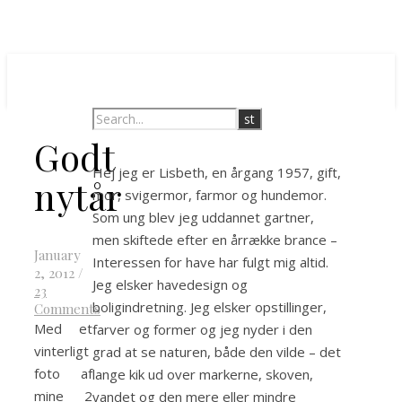
Godt
Hej jeg er Lisbeth, en årgang 1957, gift,
nytår
mor, svigermor, farmor og hundemor.
Som ung blev jeg uddannet gartner,
men skiftede efter en årrække brance –
January
Interessen for have har fulgt mig altid.
2, 2012
/
Jeg elsker havedesign og
23
boligindretning. Jeg elsker opstillinger,
Comments
Med et
farver og former og jeg nyder i den
vinterligt
grad at se naturen, både den vilde – det
foto af
lange kik ud over markerne, skoven,
mine 2
vandet og den mere eller mindre