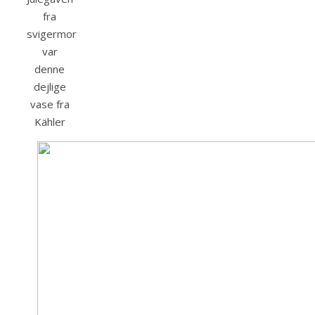
fra
svigermor
var
denne
dejlige
vase fra
Kähler