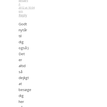
January
2,
2012 at 10:04
pm
Reply
Godt
nytår
til
dig
også:)
Det
er
altid
så
dejligt
at
besøge
dig
her