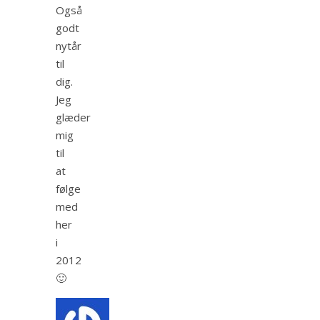
Også
godt
nytår
til
dig.
Jeg
glæder
mig
til
at
følge
med
her
i
2012
🙂