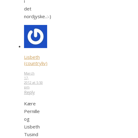
i
det
nordjyske..:-)
Lisbeth
(countryliv)
March
17,
2012 at 5:50
pm
Reply
Kære
Pernille
og
Lisbeth
Tusind