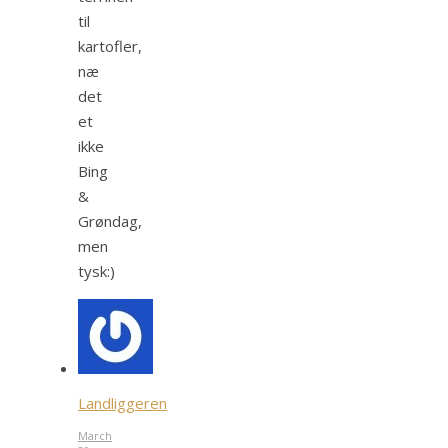
til
kartofler,
næ
det
et
ikke
Bing
&
Grøndag,
men
tysk:)
Landliggeren
March