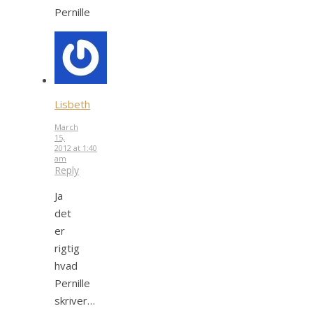
Pernille
Lisbeth
March
15,
2012 at 1:40
am
Reply
Ja
det
er
rigtig
hvad
Pernille
skriver…