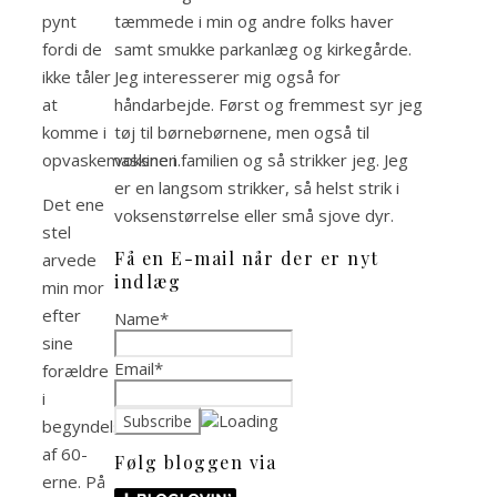
tæmmede i min og andre folks haver
pynt
samt smukke parkanlæg og kirkegårde.
fordi de
Jeg interesserer mig også for
ikke tåler
håndarbejde. Først og fremmest syr jeg
at
tøj til børnebørnene, men også til
komme i
voksne i familien og så strikker jeg. Jeg
opvaskemaskinen.
er en langsom strikker, så helst strik i
Det ene
voksenstørrelse eller små sjove dyr.
stel
Få en E-mail når der er nyt
arvede
indlæg
min mor
efter
Name*
sine
Email*
forældre
i
begyndelsen
af 60-
Følg bloggen via
erne. På