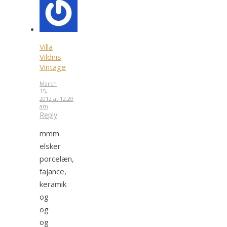
Villa
Vildnis
Vintage
March
15,
2012 at 12:20
am
Reply
mmm
elsker
porcelæn,
fajance,
keramik
og
og
og