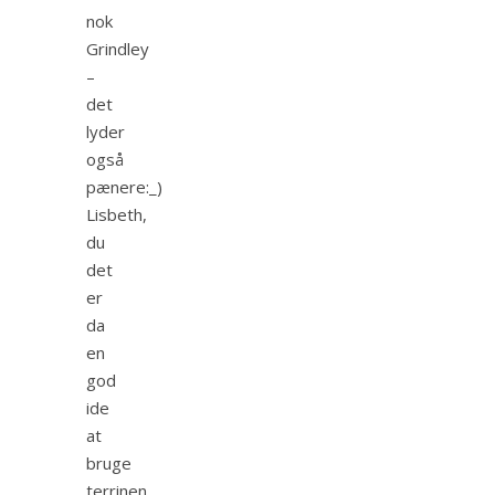
nok
Grindley
–
det
lyder
også
pænere:_)
Lisbeth,
du
det
er
da
en
god
ide
at
bruge
terrinen