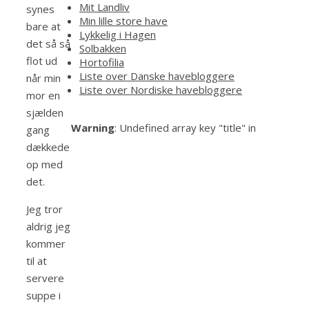
Mit Landliv
synes
Min lille store have
bare at
Lykkelig i Hagen
det så så
Solbakken
flot ud
Hortofilia
Liste over Danske havebloggere
når min
Liste over Nordiske havebloggere
mor en
sjælden
Warning
: Undefined array key "title" in
gang
dækkede
op med
det.
Jeg tror
aldrig jeg
kommer
til at
servere
suppe i