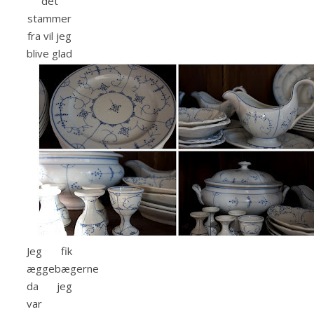
det
stammer
fra vil jeg
blive glad
Jeg fik
æggebægerne
da jeg
var