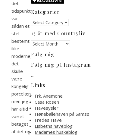
det
tidspunkt
Kategorier
var
Kategorier
sådan et
13 år med Countryliv
stel
bestemt
13
ikke
år
Følg mig
med
moderne,
Countryliv
det
Følg mig på Instagram
skulle
…
være
Links
kongelig
porcelæn,
Frk. Anemone
men jeg
Casa Rosen
Havesysler
har altid
Høneballehaven på Samsø
været
Fredes Have
betaget
Lisbeths haveblog
af det og
Madames huskeblog