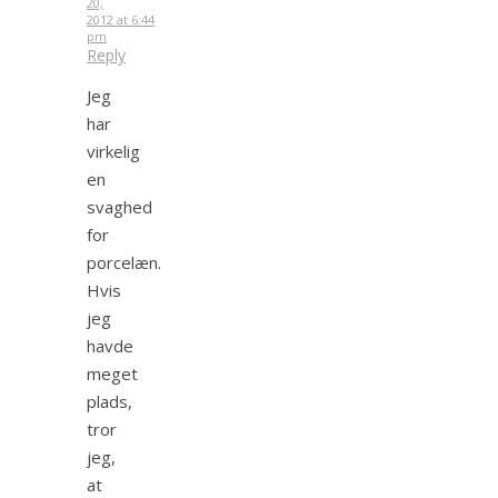
20,
2012 at 6:44
pm
Reply
Jeg
har
virkelig
en
svaghed
for
porcelæn.
Hvis
jeg
havde
meget
plads,
tror
jeg,
at