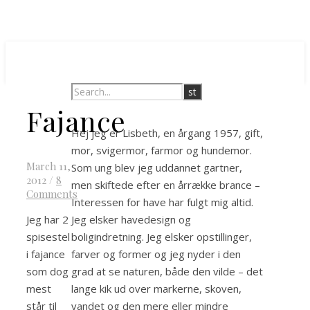
Fajance
Hej jeg er Lisbeth, en årgang 1957, gift,
mor, svigermor, farmor og hundemor.
March 11,
Som ung blev jeg uddannet gartner,
2012
/
8
men skiftede efter en årrække brance –
Comments
Interessen for have har fulgt mig altid.
Jeg elsker havedesign og
Jeg har 2
boligindretning. Jeg elsker opstillinger,
spisestel
farver og former og jeg nyder i den
i fajance
grad at se naturen, både den vilde – det
som dog
lange kik ud over markerne, skoven,
mest
vandet og den mere eller mindre
står til