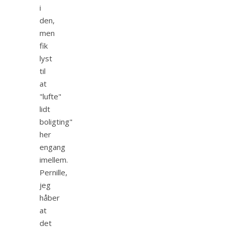
i
den,
men
fik
lyst
til
at
"lufte"
lidt
boligting"
her
engang
imellem.
Pernille,
jeg
håber
at
det