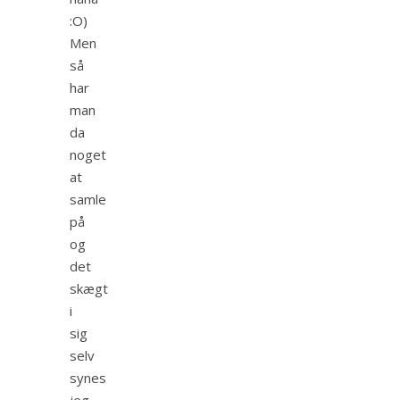
:O)
Men
så
har
man
da
noget
at
samle
på
og
det
skægt
i
sig
selv
synes
jeg.