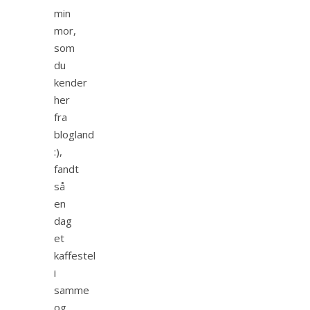
min
mor,
som
du
kender
her
fra
blogland
:),
fandt
så
en
dag
et
kaffestel
i
samme
og