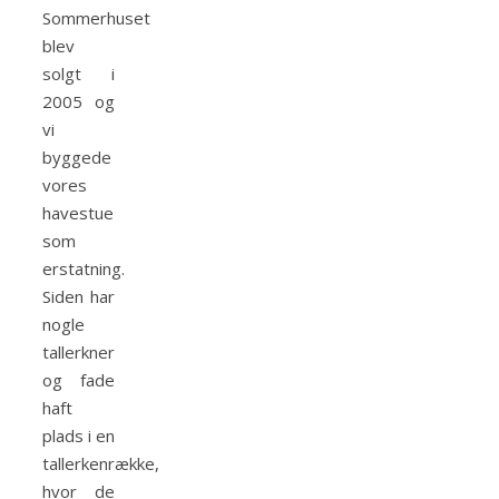
Sommerhuset
blev
solgt i
2005 og
vi
byggede
vores
havestue
som
erstatning.
Siden har
nogle
tallerkner
og fade
haft
plads i en
tallerkenrække,
hvor de