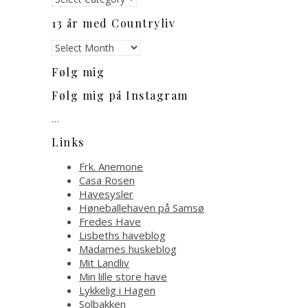
13 år med Countryliv
13
år
Følg mig
med
Countryliv
Følg mig på Instagram
…
Links
Frk. Anemone
Casa Rosen
Havesysler
Høneballehaven på Samsø
Fredes Have
Lisbeths haveblog
Madames huskeblog
Mit Landliv
Min lille store have
Lykkelig i Hagen
Solbakken