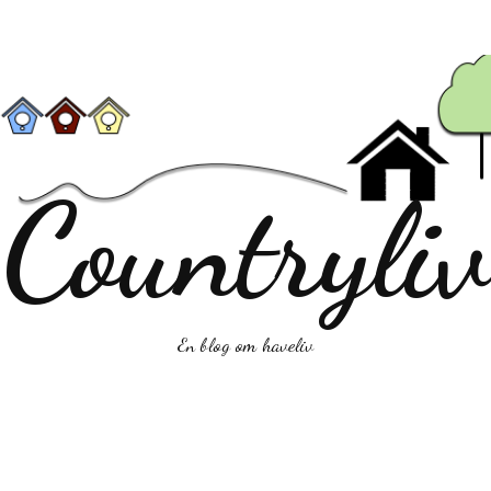
Countryliv
En blog om haveliv