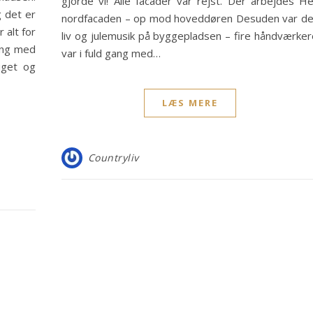
gjorde vi! Alle facader var rejst. Der arbejdes He
g det er
nordfacaden – op mod hoveddøren Desuden var de
r alt for
liv og julemusik på byggepladsen – fire håndværker
ang med
var i fuld gang med…
uget og
LÆS MERE
Countryliv