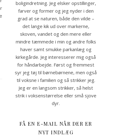
r
boligindretning. Jeg elsker opstillinger,
r
farver og former og jeg nyder i den
e
grad at se naturen, både den vilde –
det lange kik ud over markerne,
skoven, vandet og den mere eller
mindre tæmmede i min og andre folks
haver samt smukke parkanlæg og
kirkegårde. Jeg interesserer mig også
for håndarbejde. Først og fremmest
syr jeg tøj til børnebørnene, men også
til voksne i familien og så strikker jeg.
Jeg er en langsom strikker, så helst
strik i voksenstørrelse eller små sjove
dyr.
FÅ EN E-MAIL NÅR DER ER
NYT INDLÆG