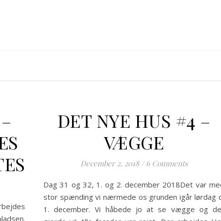
 –
DET NYE HUS #4 –
ES
VÆGGE
TES
December 2, 2018
/
6 Comments
Dag 31 og 32, 1. og 2. december 2018Det var me
stor spænding vi nærmede os grunden igår lørdag d
rbejdes
1. december. Vi håbede jo at se vægge og de
ladsen.