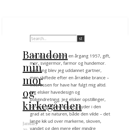
Barndom
Hej jeg er Lisbeth, en årgang 1957, gift,
min
mor, svigermor, farmor og hundemor.
Som ung blev jeg uddannet gartner,
mor
men skiftede efter en årrække brance –
Interessen for have har fulgt mig altid.
og
Jeg elsker havedesign og
boligindretning. Jeg elsker opstillinger,
kirkegården
farver og former og jeg nyder i den
grad at se naturen, både den vilde – det
lange kik ud over markerne, skoven,
January
vandet og den mere eller mindre
20,