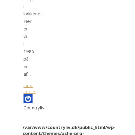
i
køkkenet.
Her
er
vi
i
1985
på
en
af…
Læs
mere
Countryliv
/var/www/countryliv.dk/public_html/wp-
content/themes/ashe-pro-