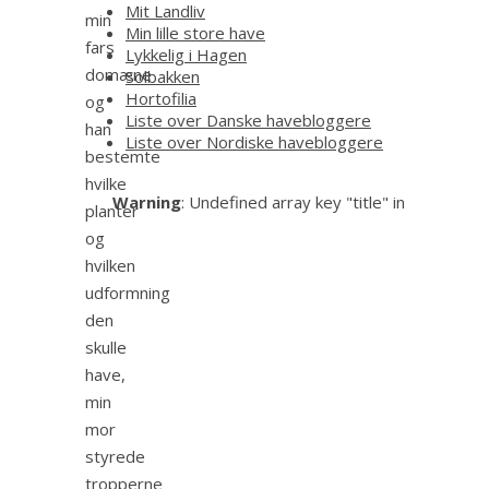
Mit Landliv
min
Min lille store have
fars
Lykkelig i Hagen
domæne
Solbakken
Hortofilia
og
Liste over Danske havebloggere
han
Liste over Nordiske havebloggere
bestemte
hvilke
Warning
: Undefined array key "title" in
planter
og
hvilken
udformning
den
skulle
have,
min
mor
styrede
tropperne