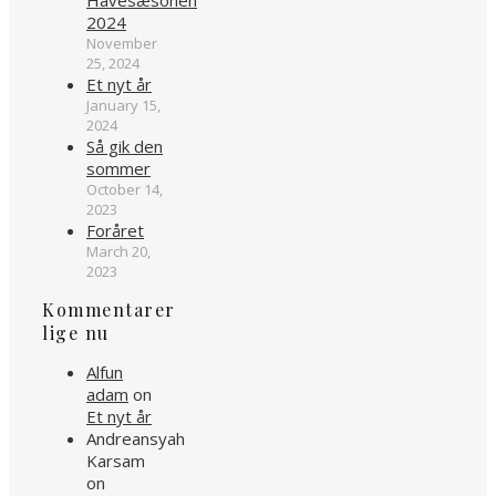
Havesæsonen
2024
November
25, 2024
Et nyt år
January 15,
2024
Så gik den
sommer
October 14,
2023
Foråret
March 20,
2023
Kommentarer
lige nu
Alfun
adam
on
Et nyt år
Andreansyah
Karsam
on