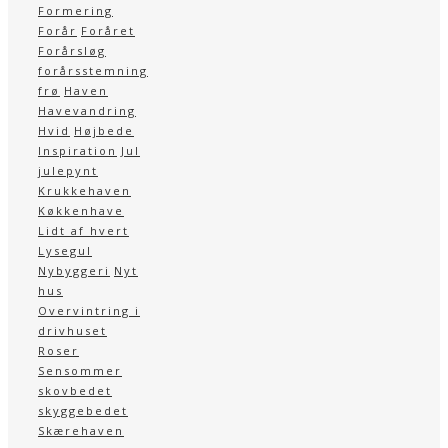
Formering
Forår
Foråret
Forårsløg
forårsstemning
frø
Haven
Havevandring
Hvid
Højbede
Inspiration
Jul
julepynt
Krukkehaven
Køkkenhave
Lidt af hvert
Lysegul
Nybyggeri
Nyt
hus
Overvintring i
drivhuset
Roser
Sensommer
skovbedet
skyggebedet
Skærehaven