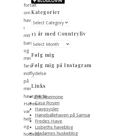
fortalt
Kategorier
om
haven
Kategorier
i
13 år med Countryliv
mit
barndomshjem
13
år
og
Følg mig
med
min
Countryliv
Følg mig på Instagram
fars
indflydelse
…
på
Links
min
haveglæde.
Frk. Anemone
Casa Rosen
Haven
Havesysler
var
Høneballehaven på Samsø
helt
Fredes Have
og
Lisbeths haveblog
Madames huskeblog
holdent