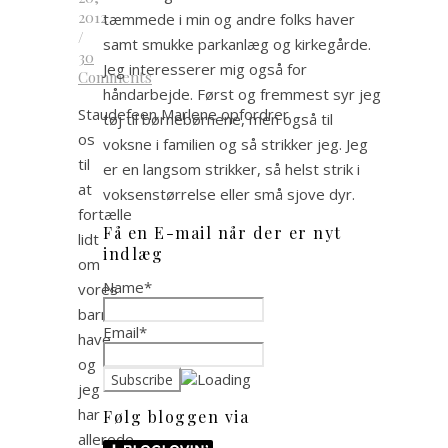
2012
tæmmede i min og andre folks haver
/
samt smukke parkanlæg og kirkegårde.
30
Jeg interesserer mig også for
Comments
håndarbejde. Først og fremmest syr jeg
Staudefeen Marlene opfordrer
tøj til børnebørnene, men også til
os
voksne i familien og så strikker jeg. Jeg
til
er en langsom strikker, så helst strik i
at
voksenstørrelse eller små sjove dyr.
fortælle
Få en E-mail når der er nyt
lidt
indlæg
om
Name*
vores
barndoms
Email*
have
og
jeg
har
Følg bloggen via
allerede