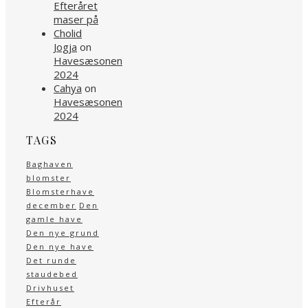
Efteråret
maser på
Cholid
Jogja
on
Havesæsonen
2024
Cahya
on
Havesæsonen
2024
TAGS
Baghaven
blomster
Blomsterhave
december
Den
gamle have
Den nye grund
Den nye have
Det runde
staudebed
Drivhuset
Efterår