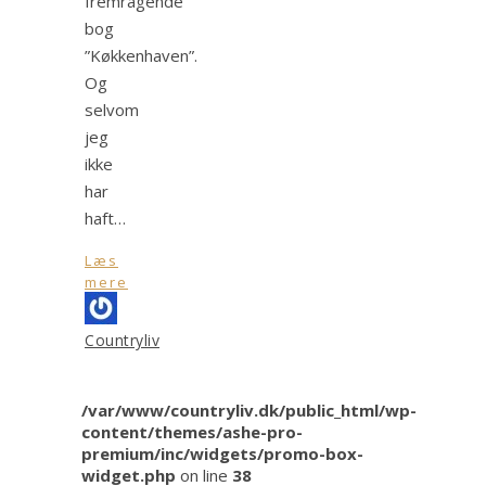
fremragende
bog
”Køkkenhaven”.
Og
selvom
jeg
ikke
har
haft…
Læs
mere
Countryliv
/var/www/countryliv.dk/public_html/wp-
content/themes/ashe-pro-
premium/inc/widgets/promo-box-
widget.php
on line
38