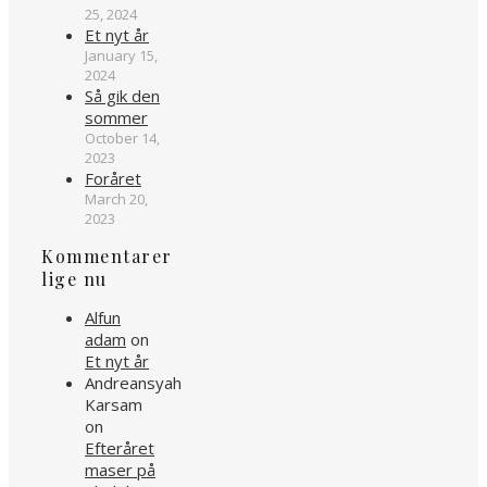
25, 2024
Et nyt år
January 15,
2024
Så gik den
sommer
October 14,
2023
Foråret
March 20,
2023
Kommentarer
lige nu
Alfun
adam
on
Et nyt år
Andreansyah
Karsam
on
Efteråret
maser på