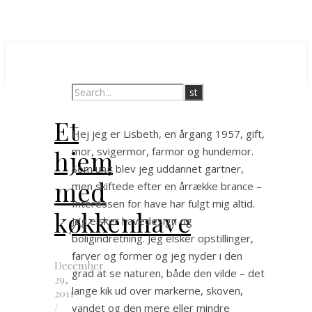
Et
Hej jeg er Lisbeth, en årgang 1957, gift,
hjem
mor, svigermor, farmor og hundemor.
Som ung blev jeg uddannet gartner,
med
men skiftede efter en årrække brance –
Interessen for have har fulgt mig altid.
køkkenhave
Jeg elsker havedesign og
boligindretning. Jeg elsker opstillinger,
farver og former og jeg nyder i den
December
grad at se naturen, både den vilde – det
29,
lange kik ud over markerne, skoven,
2011
/
vandet og den mere eller mindre