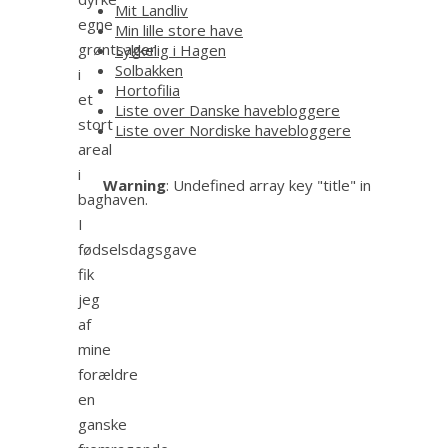
Mit Landliv
egne
Min lille store have
grøntsager
Lykkelig i Hagen
Solbakken
i
Hortofilia
et
Liste over Danske havebloggere
stort
Liste over Nordiske havebloggere
areal
i
Warning
: Undefined array key "title" in
baghaven.
I
fødselsdagsgave
fik
jeg
af
mine
forældre
en
ganske