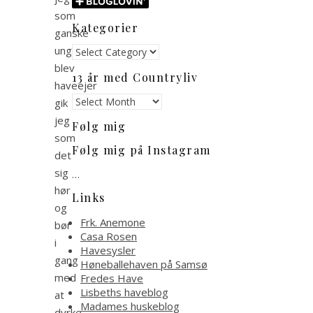
som
Kategorier
ganske
ung
Kategorier
blev
13 år med Countryliv
haveejer
13
gik
år
jeg
Følg mig
med
som
Countryliv
Følg mig på Instagram
det
sig
…
hør
Links
og
Frk. Anemone
bør
Casa Rosen
i
Havesysler
gang
Høneballehaven på Samsø
med
Fredes Have
Lisbeths haveblog
at
Madames huskeblog
dyrke