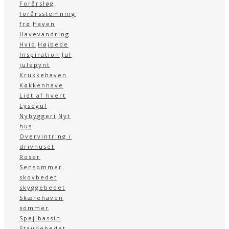
Forårsløg
forårsstemning
frø
Haven
Havevandring
Hvid
Højbede
Inspiration
Jul
julepynt
Krukkehaven
Køkkenhave
Lidt af hvert
Lysegul
Nybyggeri
Nyt
hus
Overvintring i
drivhuset
Roser
Sensommer
skovbedet
skyggebedet
Skærehaven
sommer
Spejlbassin
Staudebedet