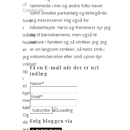
28
tæmmede i min og andre folks haver
Comments
samt smukke parkanlæg og kirkegårde.
Jeg interesserer mig også for
Som
håndarbejde. Først og fremmest syr jeg
I
tøj til børnebørnene, men også til
måske
voksne i familien og så strikker jeg. Jeg
husker
er en langsom strikker, så helst strik i
er
voksenstørrelse eller små sjove dyr.
jeg
vokset
Få en E-mail når der er nyt
op
indlæg
i
Name*
et
hjem
Email*
med
køkkenhave.
Og
Følg bloggen via
da
jeg