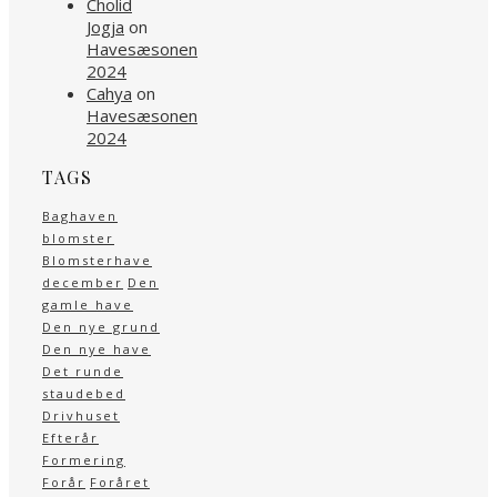
Cholid
Jogja
on
Havesæsonen
2024
Cahya
on
Havesæsonen
2024
TAGS
Baghaven
blomster
Blomsterhave
december
Den
gamle have
Den nye grund
Den nye have
Det runde
staudebed
Drivhuset
Efterår
Formering
Forår
Foråret