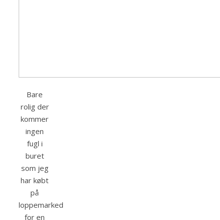
Bare
rolig der
kommer
ingen
fugl i
buret
som jeg
har købt
på
loppemarked
for en