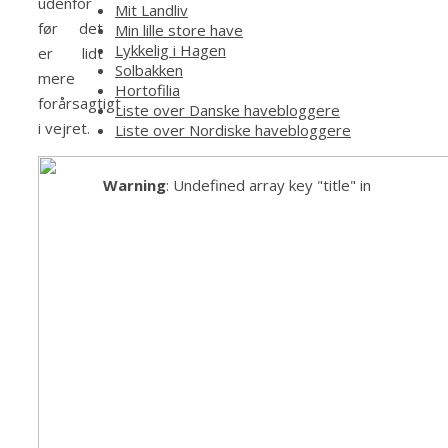
udenfor
Mit Landliv
før det
Min lille store have
Lykkelig i Hagen
er lidt
Solbakken
mere
Hortofilia
forårsagtigt
Liste over Danske havebloggere
i vejret.
Liste over Nordiske havebloggere
Warning
: Undefined array key "title" in