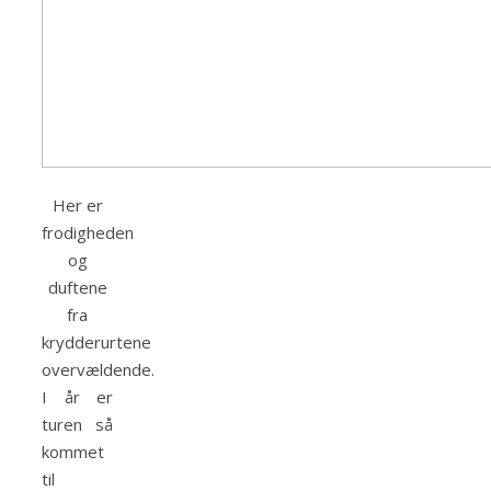
Her er
frodigheden
og
duftene
fra
krydderurtene
overvældende.
I år er
turen så
kommet
til