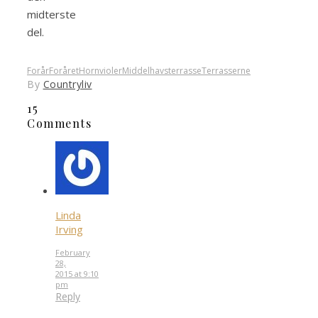
midterste
del.
Forår
Foråret
Hornvioler
Middelhavsterrasse
Terrasserne
By
Countryliv
15
Comments
Linda
Irving
February
28,
2015 at 9:10
pm
Reply