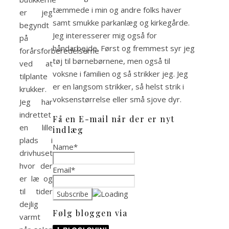
tæmmede i min og andre folks haver
er jeg
samt smukke parkanlæg og kirkegårde.
begyndt
Jeg interesserer mig også for
på
håndarbejde. Først og fremmest syr jeg
forårsforberedelserne
tøj til børnebørnene, men også til
ved at
voksne i familien og så strikker jeg. Jeg
tilplante
er en langsom strikker, så helst strik i
krukker.
voksenstørrelse eller små sjove dyr.
Jeg har
indrettet
Få en E-mail når der er nyt
en lille
indlæg
plads i
Name*
drivhuset,
hvor der
Email*
er læ og
til tider
dejlig
Følg bloggen via
varmt