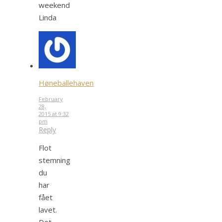
weekend
Linda
Høneballehaven
February
28,
2015 at 9:32
pm
Reply
Flot
stemning
du
har
fået
lavet.
Det