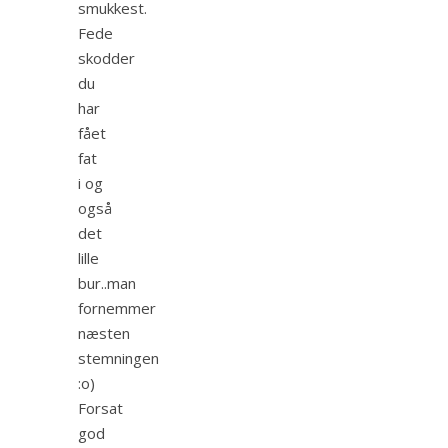
smukkest.
Fede
skodder
du
har
fået
fat
i og
også
det
lille
bur..man
fornemmer
næsten
stemningen
:o)
Forsat
god