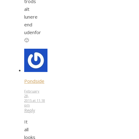
trods
alt
lunere
end
udenfor
🙂
Pondside
February
28,
2015 at 11:18
pm
Reply
It
all
looks