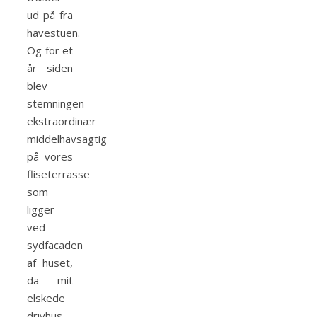
ud på fra
havestuen.
Og for et
år siden
blev
stemningen
ekstraordinær
middelhavsagtig
på vores
fliseterrasse
som
ligger
ved
sydfacaden
af huset,
da mit
elskede
drivhus