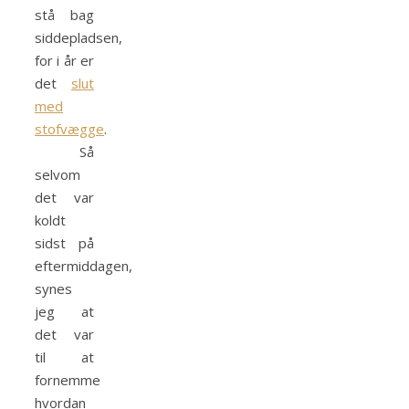
stå bag
siddepladsen,
for i år er
det
slut
med
stofvægge
.
Så
selvom
det var
koldt
sidst på
eftermiddagen,
synes
jeg at
det var
til at
fornemme
hvordan