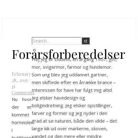
Forårsforberedelser
Hej jeg er Lisbeth, en årgang 1957, gift,
mor, svigermor, farmor og hundemor.
February
Som ung blev jeg uddannet gartner,
28, 2015
/
men skiftede efter en årrække brance –
15
Interessen for have har fulgt mig altid.
Comments
Jeg elsker havedesign og
Nu hvor
boligindretning. Jeg elsker opstillinger,
der er
farver og former og jeg nyder i den
kommet
grad at se naturen, både den vilde – det
hornvioler
lange kik ud over markerne, skoven,
i
vandet og den mere eller mindre
butikkerne