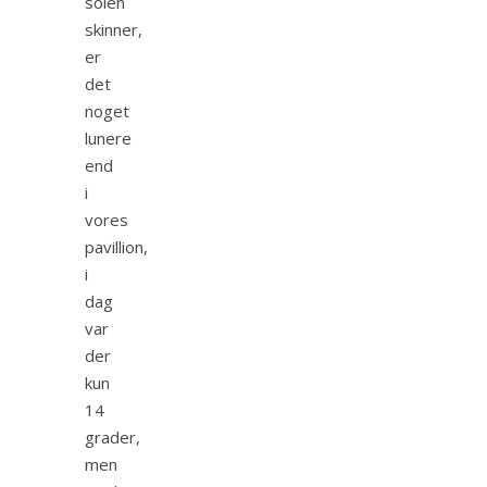
solen
skinner,
er
det
noget
lunere
end
i
vores
pavillion,
i
dag
var
der
kun
14
grader,
men