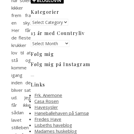
når solen
kikker
Kategorier
frem fra
Kategorier
en sky.
Her får
13 år med Countryliv
de fleste
13
krukker
år
lov til at
Følg mig
med
stå og
Countryliv
Følg mig på Instagram
komme
…
igang
inden de
Links
bliver sat
Frk. Anemone
ud. Jeg
Casa Rosen
får ikke
Havesysler
sådan
Høneballehaven på Samsø
Fredes Have
lavet
Lisbeths haveblog
stilleben
Madames huskeblog